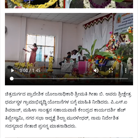
ಚಿತ್ರದುರ್ಗದ ಪ್ರಾದೇಶಿಕ ಯೋಜನಾಧಿಕಾರಿ ಶ್ರೀಮತಿ ಗೀತಾ ಬಿ. ಅವರು ಶ್ರೀಕ್ಷೇತ್ರ
ಧರ್ಮಸ್ಥಳ ಗ್ರಾಮಾಭಿವೃದ್ಧಿ ಯೋಜನೆಗಳ ಬಗ್ಗೆ ಮಾಹಿತಿ ನೀಡಿದರು. ಪಿ.ಎಸ್.ಐ
ಶಿವರಾಜ್, ಮಹಿಳಾ ಸಾಂತ್ವನ ಸಹಾಯವಾಣಿ ಕೇಂದ್ರದ ಕಾರ್ಯದರ್ಶಿ ಹೆಚ್
ತಿಪ್ಪೇಸ್ವಾಮಿ, ನಗರ ಸಭಾ ಅಧ್ಯಕ್ಷೆ ಶಿಲ್ಪಾ ಮುರಳೀಧರ್, ನಾಮ ನಿರ್ದೇಶಿತ
ಸದಸ್ಯರಾದ ನೇತಾಜಿ ಪ್ರಸನ್ನ ಮಾತನಾಡಿದರು.