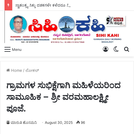
ಸ್ವಾತಂತ್ರ್ಯ ಸಿಕ್ಕು ದಶಕಗಳೇ ಕಳೆದರೂ ನಿಲ್ಲದ ದಲಿತರ ಮೇಲಿನ ದೌರ್ಜನ್ಯ ವಿರುದ್ಧ – ಡಿ.ಎಸ್.ಎಸ್ ತಾಲೂಕ ಸಮಿತಿ ತೀವ್ರವಾಗಿ ಆಕ್ರೋಶಿಸಿ, ಉಗ್ರ ಪ್ರತಿಭಟನೆಯ ಎಚ್ಚರಿಕೆ ನೀಡಿದೆ.
Log
Switch
S
Menu
In
skin
fo
Home
/
ಲೋಕಲ್
ಗ್ರಾಮಗಳ ಸುಭಿಕ್ಷೆಗಾಗಿ ಮಹಿಳೆಯರಿಂದ
ಸಾಮೂಹಿಕ – ಶ್ರೀ ವರಮಹಾಲಕ್ಷ್ಮೀ
ಪೂಜೆ.
ಮಾರುತಿ ಹೊಸಮನಿ
August 30, 2025
96