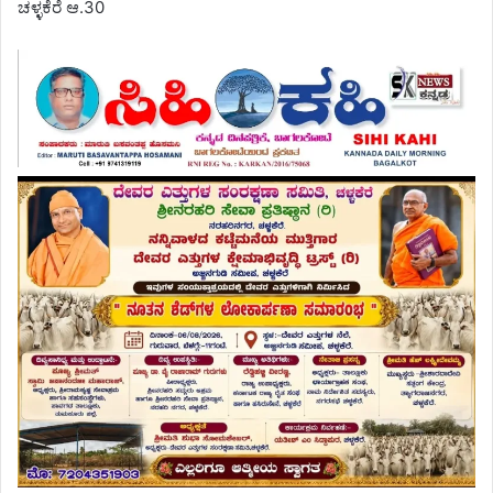
ಚಳ್ಳಕೆರೆ ಆ.30