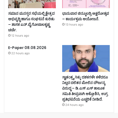
ಸಮಾನ ಮನಸ್ಕರ ಸಭೆಯಲ್ಲಿ ಕ್ಷೇತ್ರದ
ಭಾನುವಾರ ಚಿನ್ಮೂಲದ್ರಿ ಅಕ್ಷರೋತ್ಸವ
ಅಭಿವೃದ್ಧಿ ಹಾಗೂ ಸಂಘಟನೆ ಕುರಿತು
– ಕಾರ್ಯಕ್ರಮ ಆಯೋಜನೆ.
– ಶಾಸಕ ಎನ್.ವೈ ಗೋಪಾಲಕೃಷ್ಣ
13 hours ago
ಚರ್ಚೆ.
12 hours ago
E-Paper 08.08.2026
22 hours ago
ಸ್ವಾತಂತ್ರ್ಯ ಸಿಕ್ಕು ದಶಕಗಳೇ ಕಳೆದರೂ
ನಿಲ್ಲದ ದಲಿತರ ಮೇಲಿನ ದೌರ್ಜನ್ಯ
ವಿರುದ್ಧ – ಡಿ.ಎಸ್.ಎಸ್ ತಾಲೂಕ
ಸಮಿತಿ ತೀವ್ರವಾಗಿ ಆಕ್ರೋಶಿಸಿ, ಉಗ್ರ
ಪ್ರತಿಭಟನೆಯ ಎಚ್ಚರಿಕೆ ನೀಡಿದೆ.
24 hours ago