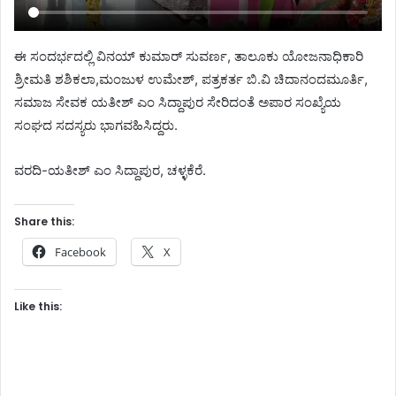
ಈ ಸಂದರ್ಭದಲ್ಲಿ ವಿನಯ್ ಕುಮಾರ್ ಸುವರ್ಣ, ತಾಲೂಕು ಯೋಜನಾಧಿಕಾರಿ
ಶ್ರೀಮತಿ ಶಶಿಕಲಾ,ಮಂಜುಳ ಉಮೇಶ್, ಪತ್ರಕರ್ತ ಬಿ.ವಿ ಚಿದಾನಂದಮೂರ್ತಿ,
ಸಮಾಜ ಸೇವಕ ಯತೀಶ್ ಎಂ ಸಿದ್ದಾಪುರ ಸೇರಿದಂತೆ ಅಪಾರ ಸಂಖ್ಯೆಯ
ಸಂಘದ ಸದಸ್ಯರು ಭಾಗವಹಿಸಿದ್ದರು.
ವರದಿ-ಯತೀಶ್ ಎಂ ಸಿದ್ದಾಪುರ, ಚಳ್ಳಕೆರೆ.
Share this:
Facebook
X
Like this: