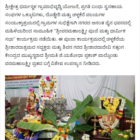
ಶ್ರೀಕ್ಷೇತ್ರ ಧರ್ಮಸ್ಥಳ ಗ್ರಾಮಾಭಿವೃದ್ಧಿ ಯೋಜನೆ, ಪ್ರಗತಿ ಬಂಧು ಸ್ವಸಹಾಯ
ಸಂಘಗಳ ಒಕ್ಕೂಟಗಳು, ದೊಡ್ಡೇರಿ ಮತ್ತು ಚಳ್ಳಕೆರೆ ವಲಯಗಳ
ಸಂಯುಕ್ತಾಶ್ರಯದಲ್ಲಿ ಗ್ರಾಮಗಳ ಸುಭಿಕ್ಷೆಗಾಗಿ ನಗರದ ಅನಂತ ಜೈನ ಭವನದಲ್ಲಿ
ಮಹಿಳೆಯರಿಂದ ಸಾಮೂಹಿಕ “ಶ್ರೀವರಮಹಾಲಕ್ಷ್ಮೀ ಪೂಜೆ ಮತ್ತು ಧಾರ್ಮಿಕ
ಸಭಾ” ಕಾರ್ಯಕ್ರಮ ನಡೆಯಿತು‌. ಈ ಪೂಜಾ ಕಾರ್ಯಕ್ರಮದಲ್ಲಿ ಚಳ್ಳಕೆರೆಯ
ಶ್ರೀಶಾರದಾಶ್ರಮದ ಸದ್ಭಕ್ತರು ಮತ್ತು ಶಿವನ ಗರದ ಶ್ರೀಶಾರದಾದೇವಿ ಸತ್ಸಂಗ
ಕೇಂದ್ರದ ಮುಖ್ಯಸ್ಥರಾದ ಶ್ರೀಮತಿ ಜಿ.ಯಶೋಧಾ ಪ್ರಕಾಶ್ ಪಾಲ್ಗೊಂಡು
ವರಮಹಾಲಕ್ಷ್ಮೀ ವ್ರತದ ಬಗ್ಗೆ ವಿಶೇಷ ಉಪನ್ಯಾಸ ನೀಡಿದರು.