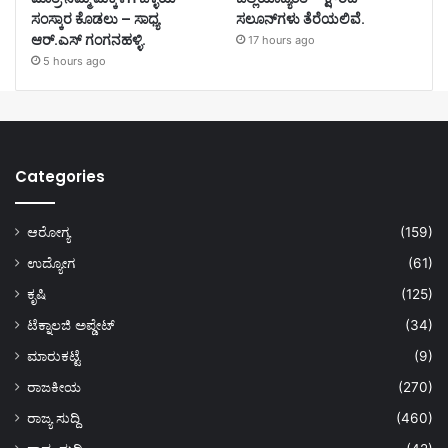
ಸಂಸ್ಕಾರ ಕೊಡಲು – ಸಾಧ್ಯ
ಸಲೂನ್‌ಗಳು ತೆರೆಯಲಿವೆ.
ಆರ್.ಎಸ್ ಗಂಗನಹಳ್ಳಿ.
17 hours ago
5 hours ago
Categories
ಆರೋಗ್ಯ
(159)
ಉದ್ಯೋಗ
(61)
ಕೃಷಿ
(125)
ಟೆಕ್ನಾಲಜಿ ಅಪ್ಡೇಟ್
(34)
ಮಾರುಕಟ್ಟೆ
(9)
ರಾಜಕೀಯ
(270)
ರಾಜ್ಯ ಸುದ್ದಿ
(460)