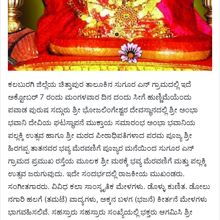
ಕಲಬುರಗಿ ಜಿಲ್ಲೆಯ ಚಿತ್ತಾಪುರ ತಾಲೂಕಿನ ಸುಗೂರ ಎನ್ ಗ್ರಾಮದಲ್ಲಿ ಇದೆ
ಅಕ್ಟೋಬರ್ 7 ರಂದು ಮಂಗಳವಾರ ದಿನ ದಂದು ಸೀಗೆ ಹುಣ್ಣಿಮೆಯೆಂದು
ಪವಾಡ ಪುರುಷ ಸದ್ಗುರು ಶ್ರೀ ಭೋಜಲಿಂಗೇಶ್ವರ ದೇವಸ್ಥಾನದಲ್ಲಿ ಶ್ರೀ ಅಂಭಾ
ಭವಾನಿ ದೇವಿಯ ಘಟಸ್ಥಾಪನೆ ಮುಕ್ತಾಯ ಸಮಾರಂಭ ಅಂಭಾ ಭವಾನಿಯ
ಪಲ್ಲಕ್ಕಿ ಉತ್ಸವ ಹಾಗೂ ಶ್ರೀ ಮಠದ ಪೀಠಾಧಿಪತಿಗಳಾದ ಪರಮ ಪೂಜ್ಯ ಶ್ರೀ
ಹಿರಗಪ್ಪ ತಾತನವರ ಭವ್ಯ ಮೆರವಣಿಗೆ ಪೂಜ್ಯರ ಮನೆಯಿಂದ ಸುಗೂರ ಎನ್
ಗ್ರಾಮದ ಪ್ರಮುಖ ರಸ್ತೆಯ ಮೂಲಕ ಶ್ರೀ ಮಠಕ್ಕೆ ಭವ್ಯ ಮೆರವಣಿಗೆ ಮತ್ತು ಪಲ್ಲಕ್ಕಿ
ಉತ್ಸವ ಜರುಗುವುದು. ಇದೇ ಸಂದರ್ಭದಲ್ಲಿ ರಾಜಕೀಯ ಮುಖಂಡರು.
ಸಂಗೀತಗಾರರು. ವಿವಿಧ ಕಲಾ ಸಾಂಸ್ಕೃತಿಕ ಮೇಳಗಳು. ಡೊಳ್ಳು ಕುಣಿತ. ಡೋಲು
ನಗಾರಿ ಹಲಗೆ (ತಮಟೆ) ವಾದ್ಯಗಳು, ಅಕ್ಕನ ಬಳಗ (ಭಜನೆ) ಕೀರ್ತನೆ ಮೇಳಗಳು
ಭಾಗವಹಿಸಲಿವೆ. ಸಹಸ್ರಾರು ಸಹಸ್ರಾರು ಸಂಖ್ಯೆಯಲ್ಲಿ ಭಕ್ತರು ಆಗಮಿಸಿ ಶ್ರೀ