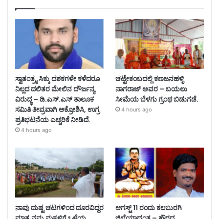
ಸ್ವಾತಂತ್ರ್ಯ ಸಿಕ್ಕು ದಶಕಗಳೇ ಕಳೆದರೂ
ಚಟ್ಟೇಕಂಬದಲ್ಲಿ ಕಣಜನಹಳ್ಳಿ
ನಿಲ್ಲದ ದಲಿತರ ಮೇಲಿನ ದೌರ್ಜನ್ಯ
ನಾಗರಾಜ್ ಅವರ – ಬಯಲು
ವಿರುದ್ಧ – ಡಿ.ಎಸ್.ಎಸ್ ತಾಲೂಕ
ಸೀಮೆಯ ಬೆಳಗು ಗ್ರಂಥ ಬಿಡುಗಡೆ.
ಸಮಿತಿ ತೀವ್ರವಾಗಿ ಆಕ್ರೋಶಿಸಿ, ಉಗ್ರ
4 hours ago
ಪ್ರತಿಭಟನೆಯ ಎಚ್ಚರಿಕೆ ನೀಡಿದೆ.
4 hours ago
ನಾವು ದುಷ್ಟ ಚಟಗಳಿಂದ ದೂರವಿದ್ದರ
ಆಗಸ್ಟ್ 11 ರಂದು ಕಲಬುರಗಿ
ಮಾತ್ರ ನಮ್ಮ ಮಕ್ಕಳಿಗೆ ಒಳ್ಳೆಯ
ಜಿಲ್ಲೆಯಾದ್ಯಂತ – ಕ್ಷೌರದ