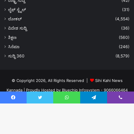
ರಾಷ್ಟ್ರ ಸುದ್ದಿ
(42)
ಲೈಫ್ ಸ್ಟೈಲ್
(31)
ಲೋಕಲ್
(4,554)
ವಿದೇಶ ಸುದ್ದಿ
(36)
ಶಿಕ್ಷಣ
(560)
ಸಿನೆಮಾ
(246)
ಸುದ್ದಿ 360
(8,579)
© Copyright 2026, All Rights Reserved |
Sihi Kahi News
Kannada
| Proudly Hosted by
Bluechip Infosystem - 9066066464
About US
Privacy Policy
Ads Policy
Terms and Conditions
Facebook
Twitter
WhatsApp
Telegram
Viber
Contact Us
Facebook
Twitter
YouTube
Instagram
Ba