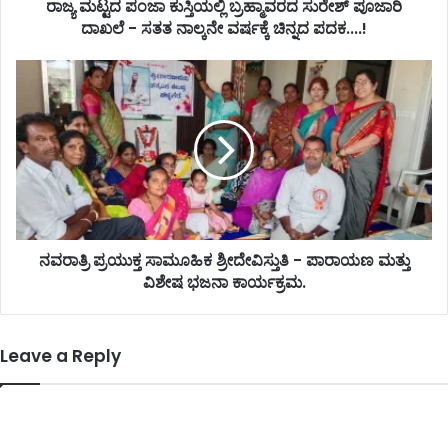
ರಾಜ್ಯ ಮಟ್ಟದ ಪಂಜಾ ಕುಸ್ತಿಯಲ್ಲಿ ಬ್ರಹ್ಮಾವರದ ಸುರೇಶ್ ಪೂಜಾರಿ
ದಾಖಲೆ - ಸತತ ನಾಲ್ಕನೇ ವರ್ಷಕ್ಕೆ ಚಿನ್ನದ ಪದಕ....!
ನವರಾತ್ರಿ ಪ್ರಯುಕ್ತ ಸಾಮೂಹಿಕ ಶ್ರೀದೇವಿಸ್ತುತಿ - ಪಾರಾಯಣ ಮತ್ತು
ವಿಶೇಷ ಭಜನಾ ಕಾರ್ಯಕ್ರಮ.
Leave a Reply