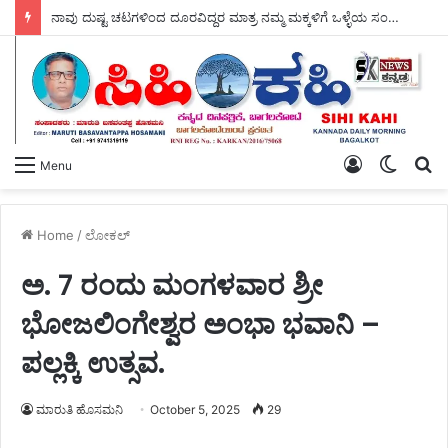
ಆಗಸ್ಟ್ 11 ರಂದು ಕಲಬುರಗಿ ಜಿಲ್ಲೆಯಾದ್ಯಂತ – ಕ್ಷೌರದ ಸಲೂನ್‌ಗಳು ತೆರೆಯಲಿವೆ.
Log
Switch
S
Menu
In
skin
fo
Home
/
ಲೋಕಲ್
ಅ. 7 ರಂದು ಮಂಗಳವಾರ ಶ್ರೀ
ಭೋಜಲಿಂಗೇಶ್ವರ ಅಂಭಾ ಭವಾನಿ –
ಪಲ್ಲಕ್ಕಿ ಉತ್ಸವ.
ಮಾರುತಿ ಹೊಸಮನಿ
October 5, 2025
29