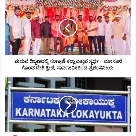
ಮದುವೆ ದಿಬ್ಬಣದಲ್ಲಿ ಸಂಗ್ರಾಣಿ ಕಲ್ಲು ಎತ್ತುವ ಸ್ಪರ್ಧೆ - ಮನಸೂರೆ
ಗೊಂಡ ದೇಶಿ ಕ್ರೀಡೆ, ಸಾರ್ವಜನಿಕರಿಂದ ಪ್ರಶಂಸನೀಯ.