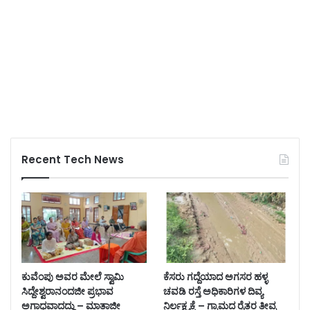
Recent Tech News
ಕುವೆಂಪು ಅವರ ಮೇಲೆ ಸ್ವಾಮಿ
ಕೆಸರು ಗದ್ದೆಯಾದ ಅಗಸರ ಹಳ್ಳ
ಸಿದ್ದೇಶ್ವರಾನಂದಜೀ ಪ್ರಭಾವ
ಚವಡಿ ರಸ್ತೆ ಅಧಿಕಾರಿಗಳ ದಿವ್ಯ
ಅಗಾಧವಾದದ್ದು – ಮಾತಾಜೀ
ನಿರ್ಲಕ್ಷ್ಯಕ್ಕೆ – ಗ್ರಾಮದ ರೈತರ ತೀವ್ರ