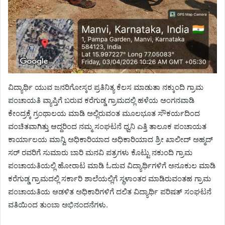
ವಿದ್ಯಾರ್ಥಿ ಯುವ ಜನರಿಗೋಸ್ಕರ ಪ್ರತಿನಿತ್ಯ ಕೆಲಸ ಮಾಡುತಾ ನಕ್ಕುಂದಿ ಗ್ರಾಮ
ಪಂಚಾಯತಿ ವ್ಯಾಪ್ತಿಗೆ ಬರುವ ಕರೆಗುಡ್ಡ ಗ್ರಾಮದಲ್ಲಿ ಹಳೆಯ ಅಂಗನವಾಡಿ
ಕೇಂದ್ರಕ್ಕೆ ಗ್ರಂಥಾಲಯ ಮಾಡಿ ಅಲ್ಲಿರುವಂತ ಮೂಲಭೂತ ಸೌಕರ್ಯದಿಂದ
ವಂಚಿತವಾಗಿತ್ತು ಆದ್ದರಿಂದ ನಮ್ಮ ಸಂಘಟನೆ ಧ್ವನಿ ಎತ್ತಿ ತಾಲೂಕ ಪಂಚಾಯತ
ಕಾರ್ಯಾಲಯ ಮಾನ್ವಿ ಅಧಿಕಾರಿಯಾದ ಅಧಿಕಾರಿಯಾದ ಶ್ರೀ ಖಾಲೀದ್ ಅಹ್ಮದ್
ಸರ್ ರವರಿಗೆ ಸುಮಾರು ಬಾರಿ ಮನವಿ ಪತ್ರಗಳು ಕೊಟ್ಟು ನಕುಂದಿ ಗ್ರಾಮ
ಪಂಚಾಯತಿಯಲ್ಲಿ ಹೋರಾಟ ಮಾಡಿ ಓದುವ ವಿದ್ಯಾರ್ಥಿಗಳಿಗೆ ಅನೂಕುಲ ಮಾಡಿ
ಕರೆಗುಡ್ಡ ಗ್ರಾಮದಲ್ಲಿ ಸರ್ಕಾರಿ ಶಾಲೆಯಲ್ಲಿಗೆ ಸ್ಥಳಾಂತರ ಮಾಡಿರುವಂತಹ ಗ್ರಾಮ
ಪಂಚಾಯತಿಯ ಆಡಳಿತ ಅಧಿಕಾರಿಗಳಿಗೆ ದಲಿತ ವಿದ್ಯಾರ್ಥಿ ಪರಿಷತ್ ಸಂಘಟನೆ
ವತಿಯಿಂದ ತುಂಬಾ ಅಭಿನಂದನೆಗಳು.