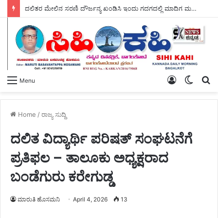
ದಲಿತರ ಮೇಲಿನ ಸರಣಿ ದೌರ್ಜನ್ಯ ಖಂಡಿಸಿ ಇಂದು ಗದಗದಲ್ಲಿ ಮಾದಿಗ ಮಹಾ ಸಭಾದ ವತಿಯಿಂದ – ಬೃಹತ್ ಪ್ರತಿಭಟನೆ.
Log
Switch
S
Menu
In
skin
fo
Home
/
ರಾಜ್ಯ ಸುದ್ದಿ
ದಲಿತ ವಿದ್ಯಾರ್ಥಿ ಪರಿಷತ್ ಸಂಘಟನೆಗೆ
ಪ್ರತಿಫಲ – ತಾಲೂಕು ಅಧ್ಯಕ್ಷರಾದ
ಬಂಡೆಗುರು ಕರೇಗುಡ್ಡ
ಮಾರುತಿ ಹೊಸಮನಿ
April 4, 2026
13