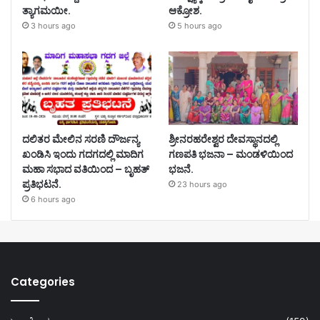
ತ್ಯಾಗಮಯೀ.
ಆಕ್ರೋಶ.
3 hours ago
5 hours ago
ದಲಿತರ ಮೇಲಿನ ಸರಣಿ ದೌರ್ಜನ್ಯ
ಶ್ರೀನರಹರೇಶ್ವರ ದೇವಸ್ಥಾನದಲ್ಲಿ
ಖಂಡಿಸಿ ಇಂದು ಗದಗದಲ್ಲಿ ಮಾದಿಗ
ಗಣಪತಿ ಭಜನಾ – ಮಂಡಳಿಯಿಂದ
ಮಹಾ ಸಭಾದ ವತಿಯಿಂದ – ಬೃಹತ್
ಭಜನೆ.
ಪ್ರತಿಭಟನೆ.
23 hours ago
6 hours ago
Categories