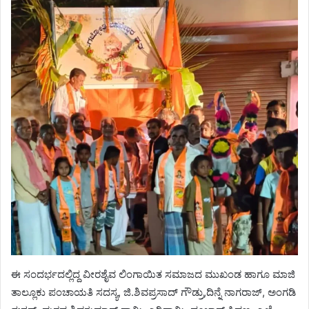
ಈ ಸಂದರ್ಭದಲ್ಲಿದ್ದ ವೀರಶೈವ ಲಿಂಗಾಯಿತ ಸಮಾಜದ ಮುಖಂಡ ಹಾಗೂ ಮಾಜಿ
ತಾಲ್ಲೂಕು ಪಂಚಾಯತಿ ಸದಸ್ಯ, ಜಿ.ಶಿವಪ್ರಸಾದ್ ಗೌಡ್ರು,ದಿನ್ನೆ ನಾಗರಾಜ್, ಅಂಗಡಿ