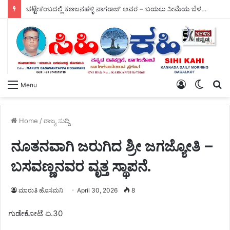
ಚಟ್ಟೇಕಂಬದಲ್ಲಿ ಕಣಜನಹಳ್ಳಿ ನಾಗರಾಜ್ ಅವರ – ಬಯಲು ಸೀಮೆಯ ಬೆಳಗು ಗ್ರಂಥ ಬಿಡುಗಡೆ.
Log
Switch
S
Menu
In
skin
fo
Home
/
ರಾಜ್ಯ ಸುದ್ದಿ
ನೂತನವಾಗಿ ಜರುಗಿದ ಶ್ರೀ ಜಗಜ್ಯೋತಿ –
ಬಸವಣ್ಣನವರ ವೃತ್ತ ಸ್ಥಾಪನೆ.
ಮಾರುತಿ ಹೊಸಮನಿ
April 30, 2026
8
ಗುಡೇಕೋಟೆ ಏ.30