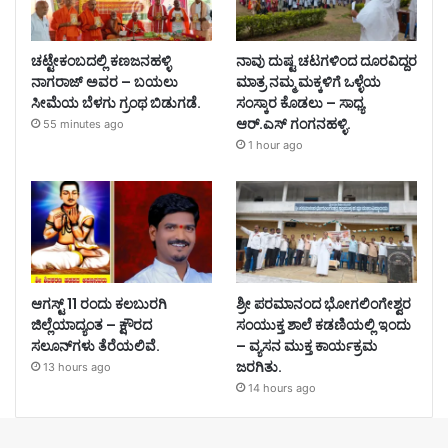
ಚಟ್ಟೇಕಂಬದಲ್ಲಿ ಕಣಜನಹಳ್ಳಿ
ನಾವು ದುಷ್ಟ ಚಟಗಳಿಂದ ದೂರವಿದ್ದರ
ನಾಗರಾಜ್ ಅವರ – ಬಯಲು
ಮಾತ್ರ ನಮ್ಮ ಮಕ್ಕಳಿಗೆ ಒಳ್ಳೆಯ
ಸೀಮೆಯ ಬೆಳಗು ಗ್ರಂಥ ಬಿಡುಗಡೆ.
ಸಂಸ್ಕಾರ ಕೊಡಲು – ಸಾಧ್ಯ
ಆರ್.ಎಸ್ ಗಂಗನಹಳ್ಳಿ.
55 minutes ago
1 hour ago
ಆಗಸ್ಟ್ 11 ರಂದು ಕಲಬುರಗಿ
ಶ್ರೀ ಪರಮಾನಂದ ಭೋಗಲಿಂಗೇಶ್ವರ
ಜಿಲ್ಲೆಯಾದ್ಯಂತ – ಕ್ಷೌರದ
ಸಂಯುಕ್ತ ಶಾಲೆ ಕಡಣಿಯಲ್ಲಿ ಇಂದು
ಸಲೂನ್‌ಗಳು ತೆರೆಯಲಿವೆ.
– ವ್ಯಸನ ಮುಕ್ತ ಕಾರ್ಯಕ್ರಮ
ಜರಗಿತು.
13 hours ago
14 hours ago