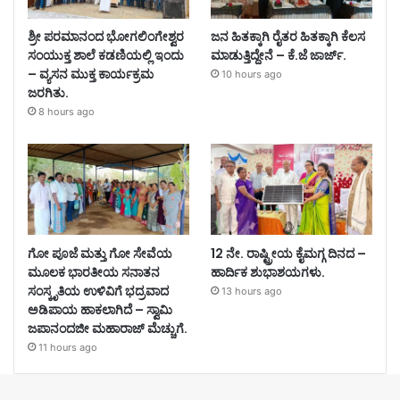
ಶ್ರೀ ಪರಮಾನಂದ ಭೋಗಲಿಂಗೇಶ್ವರ
ಜನ ಹಿತಕ್ಕಾಗಿ ರೈತರ ಹಿತಕ್ಕಾಗಿ ಕೆಲಸ
ಸಂಯುಕ್ತ ಶಾಲೆ ಕಡಣಿಯಲ್ಲಿ ಇಂದು
ಮಾಡುತ್ತಿದ್ದೇನೆ – ಕೆ.ಜೆ ಜಾರ್ಜ್.
– ವ್ಯಸನ ಮುಕ್ತ ಕಾರ್ಯಕ್ರಮ
10 hours ago
ಜರಗಿತು.
8 hours ago
ಗೋ ಪೂಜೆ ಮತ್ತು ಗೋ ಸೇವೆಯ
12 ನೇ. ರಾಷ್ಟ್ರೀಯ ಕೈಮಗ್ಗ ದಿನದ –
ಮೂಲಕ ಭಾರತೀಯ ಸನಾತನ
ಹಾರ್ದಿಕ ಶುಭಾಶಯಗಳು.
ಸಂಸ್ಕೃತಿಯ ಉಳಿವಿಗೆ ಭದ್ರವಾದ
13 hours ago
ಅಡಿಪಾಯ ಹಾಕಲಾಗಿದೆ – ಸ್ವಾಮಿ
ಜಪಾನಂದಜೀ ಮಹಾರಾಜ್ ಮೆಚ್ಚುಗೆ.
11 hours ago