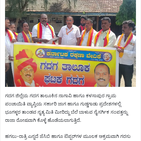
ಗದಗ ಜಿಲ್ಲೆಯ ಗದಗ ತಾಲೂಕಿನ ನಾಗಾವಿ ಹಾಗೂ ಕಳಸಾಪುರ ಗ್ರಾಮ
ಪಂಚಾಯಿತಿ ವ್ಯಾಪ್ತಿಯ ಸರ್ಕಾರಿ ಜಾಗ ಹಾಗೂ ಗುಡ್ಡಗಾಡು ಪ್ರದೇಶಗಳಲ್ಲಿ
ಭೂಗಳ್ಳರ ತಾಂಡವ ನೃತ್ಯ ಮಿತಿ ಮೀರಿದ್ದು ಬೆಲೆ ಬಾಳುವ ನೈಸರ್ಗಿಕ ಸಂಪತ್ತನ್ನು
ರಾಜಾ ರೋಷವಾಗಿ ಕೊಳ್ಳೆ ಹೊಡೆಯಲಾಗುತ್ತಿದೆ.
ಹಗಲು-ರಾತ್ರಿ ಎನ್ನದೆ ಜೆಸಿಬಿ ಹಾಗೂ ಟಿಪ್ಪರ್‌ಗಳ ಮೂಲಕ ಅಕ್ರಮವಾಗಿ ಗರಸು