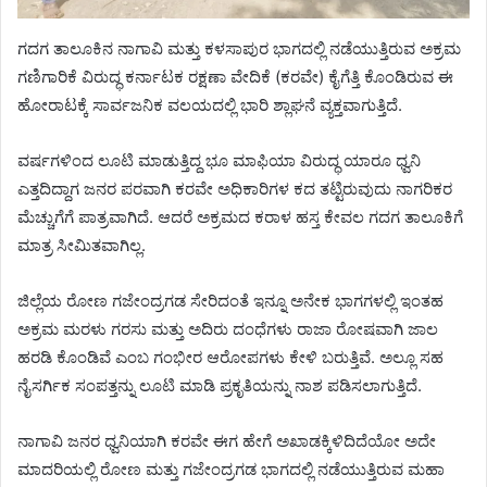
ಗದಗ ತಾಲೂಕಿನ ನಾಗಾವಿ ಮತ್ತು ಕಳಸಾಪುರ ಭಾಗದಲ್ಲಿ ನಡೆಯುತ್ತಿರುವ ಅಕ್ರಮ
ಗಣಿಗಾರಿಕೆ ವಿರುದ್ಧ ಕರ್ನಾಟಕ ರಕ್ಷಣಾ ವೇದಿಕೆ (ಕರವೇ) ಕೈಗೆತ್ತಿ ಕೊಂಡಿರುವ ಈ
ಹೋರಾಟಕ್ಕೆ ಸಾರ್ವಜನಿಕ ವಲಯದಲ್ಲಿ ಭಾರಿ ಶ್ಲಾಘನೆ ವ್ಯಕ್ತವಾಗುತ್ತಿದೆ.
ವರ್ಷಗಳಿಂದ ಲೂಟಿ ಮಾಡುತ್ತಿದ್ದ ಭೂ ಮಾಫಿಯಾ ವಿರುದ್ಧ ಯಾರೂ ಧ್ವನಿ
ಎತ್ತದಿದ್ದಾಗ ಜನರ ಪರವಾಗಿ ಕರವೇ ಅಧಿಕಾರಿಗಳ ಕದ ತಟ್ಟಿರುವುದು ನಾಗರಿಕರ
ಮೆಚ್ಚುಗೆಗೆ ಪಾತ್ರವಾಗಿದೆ. ಆದರೆ ಅಕ್ರಮದ ಕರಾಳ ಹಸ್ತ ಕೇವಲ ಗದಗ ತಾಲೂಕಿಗೆ
ಮಾತ್ರ ಸೀಮಿತವಾಗಿಲ್ಲ.
ಜಿಲ್ಲೆಯ ರೋಣ ಗಜೇಂದ್ರಗಡ ಸೇರಿದಂತೆ ಇನ್ನೂ ಅನೇಕ ಭಾಗಗಳಲ್ಲಿ ಇಂತಹ
ಅಕ್ರಮ ಮರಳು ಗರಸು ಮತ್ತು ಅದಿರು ದಂಧೆಗಳು ರಾಜಾ ರೋಷವಾಗಿ ಜಾಲ
ಹರಡಿ ಕೊಂಡಿವೆ ಎಂಬ ಗಂಭೀರ ಆರೋಪಗಳು ಕೇಳಿ ಬರುತ್ತಿವೆ. ಅಲ್ಲೂ ಸಹ
ನೈಸರ್ಗಿಕ ಸಂಪತ್ತನ್ನು ಲೂಟಿ ಮಾಡಿ ಪ್ರಕೃತಿಯನ್ನು ನಾಶ ಪಡಿಸಲಾಗುತ್ತಿದೆ.
ನಾಗಾವಿ ಜನರ ಧ್ವನಿಯಾಗಿ ಕರವೇ ಈಗ ಹೇಗೆ ಅಖಾಡಕ್ಕಿಳಿದಿದೆಯೋ ಅದೇ
ಮಾದರಿಯಲ್ಲಿ ರೋಣ ಮತ್ತು ಗಜೇಂದ್ರಗಡ ಭಾಗದಲ್ಲಿ ನಡೆಯುತ್ತಿರುವ ಮಹಾ