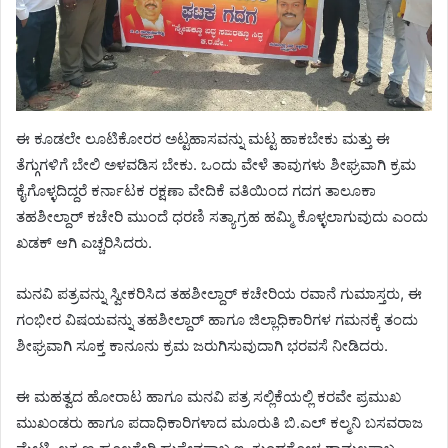
ಈ ಕೂಡಲೇ ಲೂಟಿಕೋರರ ಅಟ್ಟಹಾಸವನ್ನು ಮಟ್ಟ ಹಾಕಬೇಕು ಮತ್ತು ಈ
ತೆಗ್ಗುಗಳಿಗೆ ಬೇಲಿ ಅಳವಡಿಸ ಬೇಕು. ಒಂದು ವೇಳೆ ತಾವುಗಳು ಶೀಘ್ರವಾಗಿ ಕ್ರಮ
ಕೈಗೊಳ್ಳದಿದ್ದರೆ ಕರ್ನಾಟಕ ರಕ್ಷಣಾ ವೇದಿಕೆ ವತಿಯಿಂದ ಗದಗ ತಾಲೂಕಾ
ತಹಶೀಲ್ದಾರ್ ಕಚೇರಿ ಮುಂದೆ ಧರಣಿ ಸತ್ಯಾಗ್ರಹ ಹಮ್ಮಿ ಕೊಳ್ಳಲಾಗುವುದು ಎಂದು
ಖಡಕ್ ಆಗಿ ಎಚ್ಚರಿಸಿದರು.
ಮನವಿ ಪತ್ರವನ್ನು ಸ್ವೀಕರಿಸಿದ ತಹಶೀಲ್ದಾರ್ ಕಚೇರಿಯ ರವಾನೆ ಗುಮಾಸ್ತರು, ಈ
ಗಂಭೀರ ವಿಷಯವನ್ನು ತಹಶೀಲ್ದಾರ್ ಹಾಗೂ ಜಿಲ್ಲಾಧಿಕಾರಿಗಳ ಗಮನಕ್ಕೆ ತಂದು
ಶೀಘ್ರವಾಗಿ ಸೂಕ್ತ ಕಾನೂನು ಕ್ರಮ ಜರುಗಿಸುವುದಾಗಿ ಭರವಸೆ ನೀಡಿದರು.
ಈ ಮಹತ್ವದ ಹೋರಾಟ ಹಾಗೂ ಮನವಿ ಪತ್ರ ಸಲ್ಲಿಕೆಯಲ್ಲಿ ಕರವೇ ಪ್ರಮುಖ
ಮುಖಂಡರು ಹಾಗೂ ಪದಾಧಿಕಾರಿಗಳಾದ ಮೂರುತಿ ಬಿ.ಎಲ್ ಕಲ್ಮನಿ ಬಸವರಾಜ