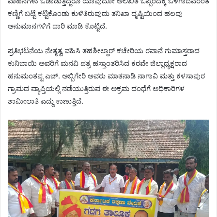
ವಾಹನಗಳು ಓಡಾಡುತ್ತಿದ್ದರೂ ಯಾವುದೋ ಅಲಿಖಿತ ಒಪ್ಪಂದಕ್ಕೆ ಒಳಗಾದವರಂತೆ
ಕಣ್ಣಿಗೆ ಬಟ್ಟೆ ಕಟ್ಟಿಕೊಂಡು ಕುಳಿತಿರುವುದು ತನಿಖಾ ದೃಷ್ಟಿಯಿಂದ ಹಲವು
ಅನುಮಾನಗಳಿಗೆ ದಾರಿ ಮಾಡಿ ಕೊಟ್ಟಿದೆ.
ಪ್ರತಿಭಟನೆಯ ನೇತೃತ್ವ ವಹಿಸಿ ತಹಶೀಲ್ದಾರ್ ಕಚೇರಿಯ ರವಾನೆ ಗುಮಾಸ್ತರಾದ
ಕುನಿಬಾಯಿ ಅವರಿಗೆ ಮನವಿ ಪತ್ರ ಹಸ್ತಾಂತರಿಸಿದ ಕರವೇ ಜಿಲ್ಲಾಧ್ಯಕ್ಷರಾದ
ಹನುಮಂತಪ್ಪ ಎಚ್. ಅಬ್ಬಿಗೇರಿ ಅವರು ಮಾತನಾಡಿ ನಾಗಾವಿ ಮತ್ತು ಕಳಸಾಪುರ
ಗ್ರಾಮದ ವ್ಯಾಪ್ತಿಯಲ್ಲಿ ನಡೆಯುತ್ತಿರುವ ಈ ಅಕ್ರಮ ದಂಧೆಗೆ ಅಧಿಕಾರಿಗಳ
ಶಾಮೀಲಾತಿ ಎದ್ದು ಕಾಣುತ್ತಿದೆ.