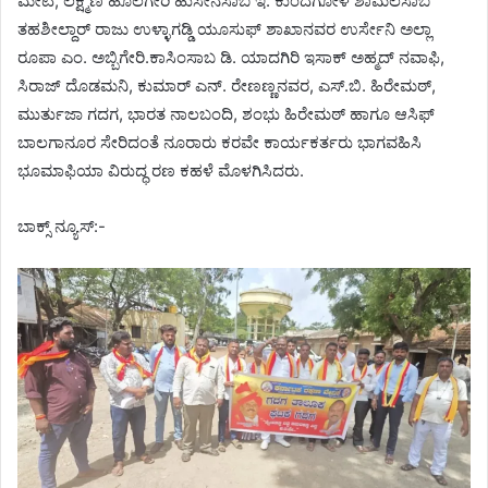
ಮೇಟಿ, ಲಕ್ಷ್ಮಣ ಹೂಲಗೇರಿ ಹುಸೇನಸಾಬ ಇ. ಕುಂದಗೋಳ ಶಾಮಲಸಾಬ
ತಹಶೀಲ್ದಾರ್ ರಾಜು ಉಳ್ಳಾಗಡ್ಡಿ ಯೂಸುಫ್ ಶಾಖಾನವರ ಉರ್ಸೇನಿ ಅಲ್ಲಾ
ರೂಪಾ ಎಂ. ಅಬ್ಬಿಗೇರಿ.ಕಾಸಿಂಸಾಬ ಡಿ. ಯಾದಗಿರಿ ಇಸಾಕ್ ಅಹ್ಮದ್ ನವಾಫಿ,
ಸಿರಾಜ್ ದೊಡಮನಿ, ಕುಮಾರ್ ಎನ್. ರೇಣಣ್ಣನವರ, ಎಸ್.ಬಿ. ಹಿರೇಮಠ್,
ಮುರ್ತುಜಾ ಗದಗ, ಭಾರತ ನಾಲಬಂದಿ, ಶಂಭು ಹಿರೇಮಠ್ ಹಾಗೂ ಆಸಿಫ್
ಬಾಲಗಾನೂರ ಸೇರಿದಂತೆ ನೂರಾರು ಕರವೇ ಕಾರ್ಯಕರ್ತರು ಭಾಗವಹಿಸಿ
ಭೂಮಾಫಿಯಾ ವಿರುದ್ಧ ರಣ ಕಹಳೆ ಮೊಳಗಿಸಿದರು.
ಬಾಕ್ಸ್ ನ್ಯೂಸ್:-