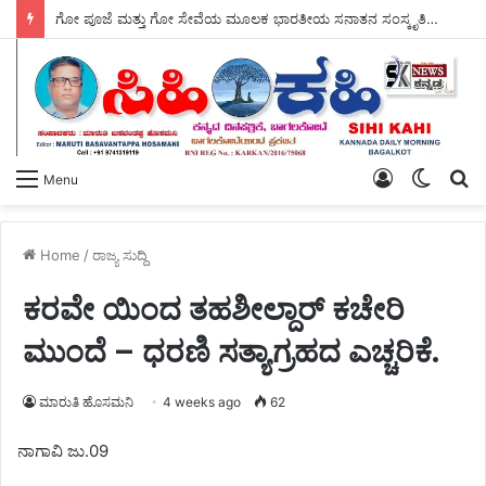
ಗೋ ಪೂಜೆ ಮತ್ತು ಗೋ ಸೇವೆಯ ಮೂಲಕ ಭಾರತೀಯ ಸನಾತನ ಸಂಸ್ಕೃತಿಯ ಉಳಿವಿಗೆ ಭದ್ರವಾದ ಅಡಿಪಾಯ ಹಾಕಲಾಗಿದೆ – ಸ್ವಾಮಿ ಜಪಾನಂದಜೀ ಮಹಾರಾಜ್ ಮೆಚ್ಚುಗೆ.
Log
Switch
S
Menu
In
skin
fo
Home
/
ರಾಜ್ಯ ಸುದ್ದಿ
ಕರವೇ ಯಿಂದ ತಹಶೀಲ್ದಾರ್ ಕಚೇರಿ
ಮುಂದೆ – ಧರಣಿ ಸತ್ಯಾಗ್ರಹದ ಎಚ್ಚರಿಕೆ.
ಮಾರುತಿ ಹೊಸಮನಿ
4 weeks ago
62
ನಾಗಾವಿ ಜು.09