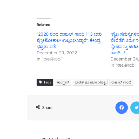
Related
“2020 ರಿಂದ ರಾಹುಲ್ ಗಾಂಧಿ 113 ಬಾರಿ
“ನೈಜ ಸಮಸ್ಯೆಗಳ
ಪ್ರೋಟೋಕಾಲ್ ಉಲ್ಲಂಘಿಸಿದ್ದಾರೆ”: ಕೇಂದ್ರ
ಬೇರೆಡೆಗೆ ತಿರುಗಿ
ಭದ್ರತಾ ಪಡೆ
ದ್ವೇಷವನ್ನು ಹರಡಲ
December 29, 2022
ಗಾಂಧಿ ..!
In "ರಾಜಕೀಯ"
December 24,
In "ರಾಜಕೀಯ"
Tags
ಕಾಂಗ್ರೇಸ್
ಭಾರತ್ ಜೋಡೋ ಯಾತ್ರೆ
ರಾಹುಲ್ ಗಾಂಧಿ
Face
Share