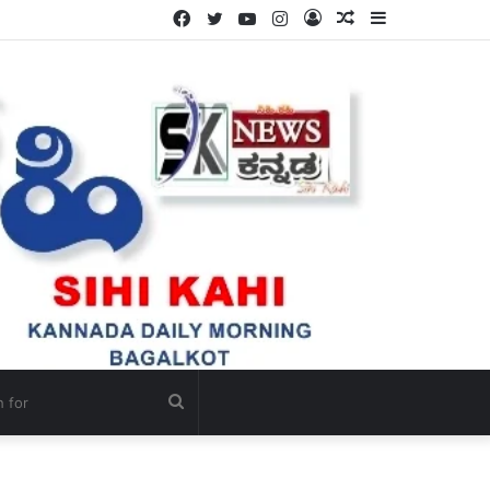
Facebook
Twitter
YouTube
Instagram
Log
Random
Sidebar
ಳ್ಳಿ.
In
Article
Search
for