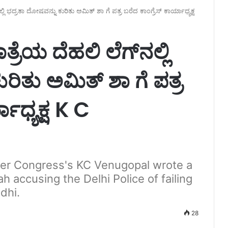
 ಭದ್ರತಾ ದೋಷವನ್ನು ಕುರಿತು ಅಮಿತ್ ಶಾ ಗೆ ಪತ್ರ ಬರೆದ ಕಾಂಗ್ರೆಸ್ ಕಾರ್ಯಾಧ್ಯಕ್ಷ
ಯ ದೆಹಲಿ ಲೆಗ್‌ನಲ್ಲಿ
ರಿತು ಅಮಿತ್ ಶಾ ಗೆ ಪತ್ರ
ಾಧ್ಯಕ್ಷ K C
ter Congress's KC Venugopal wrote a
h accusing the Delhi Police of failing
dhi.
28