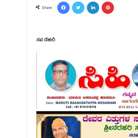
Facebook
Twitter
LinkedIn
Pinterest
Share
ನವ ದೆಹಲಿ: