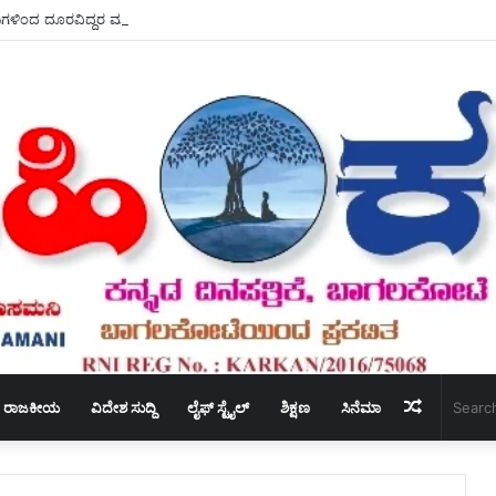
ಗಳಿಂದ ದೂರವಿದ್ದರ ಮಾತ್ರ ನಮ್ಮ ಮಕ್ಕಳಿಗೆ ಒಳ್ಳೆಯ ಸಂಸ್ಕಾರ ಕೊಡಲು – ಸಾಧ್ಯ ಆರ್.ಎಸ್ ಗಂಗನಹ
Random
ರಾಜಕೀಯ
ವಿದೇಶ ಸುದ್ದಿ
ಲೈಫ್ ಸ್ಟೈಲ್
ಶಿಕ್ಷಣ
ಸಿನೆಮಾ
Article