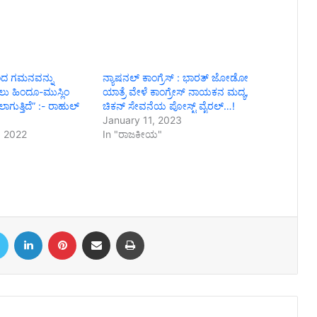
ಿಂದ ಗಮನವನ್ನು
ನ್ಯಾಷನಲ್ ಕಾಂಗ್ರೆಸ್ : ಭಾರತ್ ಜೋಡೋ
ಸಲು ಹಿಂದೂ-ಮುಸ್ಲಿಂ
ಯಾತ್ರೆ ವೇಳೆ ಕಾಂಗ್ರೇಸ್ ನಾಯಕನ ಮದ್ಯ,
ಾಗುತ್ತಿದೆ” :- ರಾಹುಲ್
ಚಿಕನ್ ಸೇವನೆಯ ಪೋಸ್ಟ್ ವೈರಲ್…!
January 11, 2023
 2022
In "ರಾಜಕೀಯ"
book
Twitter
LinkedIn
Pinterest
Share via Email
Print