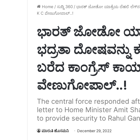
Home
/
ಸುದ್ದಿ 360
/
ಭಾರತ್ ಜೋಡೋ ಯಾತ್ರೆಯ ದೆಹಲಿ ಲೆಗ್‌ನಲ್ಲಿ
K C ವೇಣುಗೋಪಾಲ್..!
ಭಾರತ್ ಜೋಡೋ ಯಾತ್ರೆ
ಭದ್ರತಾ ದೋಷವನ್ನು ಕು
ಬರೆದ ಕಾಂಗ್ರೆಸ್ ಕಾರ್ಯ
ವೇಣುಗೋಪಾಲ್..!
The central force responded af
letter to Home Minister Amit Sha
to provide security to Rahul Gan
ಮಾರುತಿ ಹೊಸಮನಿ
December 29, 2022