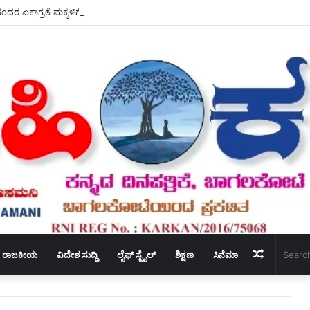
ಾನಂದರ ಏಕಾಗ್ರತೆ ಮಕ್ಕಳಿಗೆ ಮಾದರಿಯಾಗಬೇಕು – ಡಾ, ಭೂಮಿಕ.
Random
ರಾಜಕೀಯ
ವಿದೇಶ ಸುದ್ದಿ
ಲೈಫ್ ಸ್ಟೈಲ್
ಶಿಕ್ಷಣ
ಸಿನೆಮಾ
Article