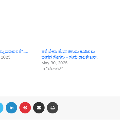
ನಮ್ಮ ಬದಲಾವಣೆ”…..
ಹಳೆ ಬೇರು ಹೊಸ ಚಿಗುರು ಕೂಡಿರಲು
 2025
ಜೀವನ ಸೊಗಸು – ಸುಮ ರಾಜಶೇಖರ್.
May 30, 2025
In "ಲೋಕಲ್"
book
Twitter
LinkedIn
Pinterest
Share via Email
Print