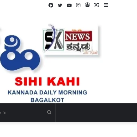
Facebook
Twitter
YouTube
Instagram
Log
Random
Sidebar
In
Article
Search
for