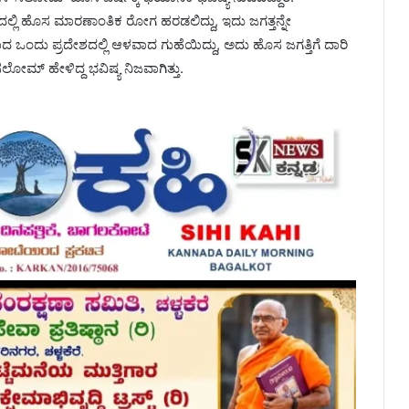
ಲಿ ಹೊಸ ಮಾರಣಾಂತಿಕ ರೋಗ ಹರಡಲಿದ್ದು, ಇದು ಜಗತ್ತನ್ನೇ
ದ ಒಂದು ಪ್ರದೇಶದಲ್ಲಿ ಆಳವಾದ ಗುಹೆಯಿದ್ದು, ಅದು ಹೊಸ ಜಗತ್ತಿಗೆ ದಾರಿ
ಸಲೋಮ್ ಹೇಳಿದ್ದ ಭವಿಷ್ಯ ನಿಜವಾಗಿತ್ತು.