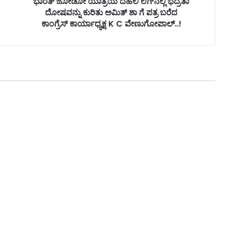
ಭಾರತ್ ಜೋಡೋ ಯಾತ್ರೆಯ ದೆಹಲಿ ಲೆಗ್‌ನಲ್ಲಿ ಭದ್ರತಾ
ದೋಷವನ್ನು ಕುರಿತು ಅಮಿತ್ ಶಾ ಗೆ ಪತ್ರ ಬರೆದ
ಕಾಂಗ್ರೆಸ್ ಕಾರ್ಯಾಧ್ಯಕ್ಷ K C ವೇಣುಗೋಪಾಲ್..!