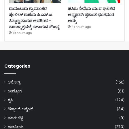
ರಾಯಚೂರು ಗ್ರಾಮಾಂತರ
ಹಸಿರು ಸೇನೆಯ ಯುವ ಘಟಕದ
ಪೊಲೀಸ್ ಠಾಣೆಯ ಪಿ.ಎಸ್.ಐ.
ಅಧ್ಯಕ್ಷರಾಗಿ ಪ್ರಶಾಂತ ಭೂಸನೂರ
ತಿಮ್ಮಣ್ಣ ನಾಯಕ ಅವರಿಂದ –
ಆಯ್ಕೆ.
ಕಾರುಣ್ಯಾಶ್ರಮಕ್ಕೆ ಸಹಾಯದ ಸೌಜನ್ಯ.
21 hours ago
19 hours ago
Categories
ಆರೋಗ್ಯ
(158)
ಉದ್ಯೋಗ
(61)
ಕೃಷಿ
(124)
ಟೆಕ್ನಾಲಜಿ ಅಪ್ಡೇಟ್
(34)
ಮಾರುಕಟ್ಟೆ
(9)
ರಾಜಕೀಯ
(270)