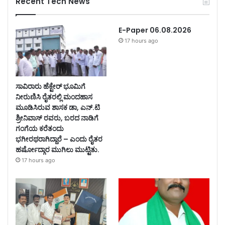
Recent Tech News
E-Paper 06.08.2026
17 hours ago
ಸಾವಿರಾರು ಹೆಕ್ಟೇರ್ ಭೂಮಿಗೆ
ನೀರುಣಿಸಿ ರೈತರಲ್ಲಿ ಮಂದಹಾಸ
ಮೂಡಿಸಿರುವ ಶಾಸಕ ಡಾ, ಎನ್.ಟಿ
ಶ್ರೀನಿವಾಸ್ ರವರು, ಬರದ ನಾಡಿಗೆ
ಗಂಗೆಯ ಕರೆತಂದು
ಭಗೀರಥರಾಗಿದ್ದಾರೆ – ಎಂದು ರೈತರ
ಹರ್ಷೋದ್ಗಾರ ಮುಗಿಲು ಮುಟ್ಟಿತು.
17 hours ago