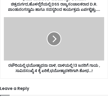
ಚಿತ್ರದುರ್ಗದ,ಹೊಳಲ್ಕೆರೆಯಲ್ಲಿ DSS ರಾಜ್ಯಸಂಚಾಲಕರಾದ D.R.
ಪಾಂಡುರಂಗಸ್ವಾಮಿ ಹಾಗೂ ಸದಸ್ಯರಿಂದ ಕಾರ್ಯಕ್ರಮ ಏರ್ಪಟ್ಟಿತ್ತು.....
ರಜೌರಿಯಲ್ಲಿ ಭಯೋತ್ಪಾದನಾ ದಾಳಿ, ದಾಳಿಯಲ್ಲಿ 13 ಜನರಿಗೆ ಗಾಯ ,
ಸಾವಿನಸಂಖ್ಯೆ 4 ಕ್ಕೆ ಏರಿಕೆ,ಭಯೋತ್ಪಾದಕರಿಗಾಗಿ ಶೋಧ...!
Leave a Reply