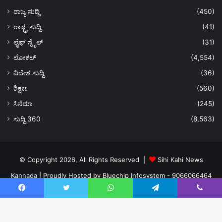
ರಾಜ್ಯ ಸುದ್ದಿ
(450)
ರಾಷ್ಟ್ರ ಸುದ್ದಿ
(41)
ಲೈಫ್ ಸ್ಟೈಲ್
(31)
ಲೋಕಲ್
(4,554)
ವಿದೇಶ ಸುದ್ದಿ
(36)
ಶಿಕ್ಷಣ
(560)
ಸಿನೆಮಾ
(245)
ಸುದ್ದಿ 360
(8,563)
© Copyright 2026, All Rights Reserved |
Sihi Kahi News
Kannada
| Proudly Hosted by
Bluechip Infosystem - 9066066464
About US
Privacy Policy
Ads Policy
Terms and Conditions
Facebook
Twitter
WhatsApp
Telegram
Viber
Contact Us