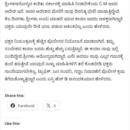
ಶ್ರೀಗಳ‌ಆರೋಗ್ಯದ ಕುರಿತು ಸರ್ಕಾರಕ್ಕೆ ಮಾಹಿತಿ ನೀಡಬೇಕೆಂದು C.M ಅವರ
ಅದೇಶ ಇದೆ. ಅವರ ಆದೇಶದ ಮೇರೆಗೆ ನಾವು ‌ದಿನನಿತ್ಯ ಭೇಟಿ ಮಾಡುತ್ತಿದ್ದೇವೆ.
ಕೆಲ ದಿನಗಳು ಶ್ರೀಗಳು ಊಟ ಮಾಡದೆ ಇರುವ ಕಾರಣ ಅವರು ಅಶಕ್ತರಾಗಿದ್ದಾರೆ.
ಭಕ್ತರು ಯಾವುದೇ ರೀತಿ ಭಯ ಪಡುವ ಆತಂಕವಿಲ್ಲ ಎಂದು ಹೇಳಿದರು.
ಭಕ್ತರ ನಿಯಂತ್ರಣಕ್ಕೆ ಹೆಚ್ಚಿನ ಪೊಲೀಸರ ನಿಯೋಜನೆ ಮಾಡಲಾಗಿದೆ. ತಪ್ಪು
ಸಂದೇಶದ ಕಾರಣ ಜನರು ಹೆಚ್ಚು ಹೆಚ್ಚು ಬರುತ್ತಿದ್ದಾರೆ. ಈ ಕಾರಣ ನಾವು ಇಲ್ಲಿ
ಬಂದಿದ್ದೇವೆ.ಶ್ರೀಗಳು ಆರೋಗ್ಯವಾಗಿದ್ದಾರೆ. ಏನೇ ಆದರೂ ನಾವು ಎಲ್ಲರ ಗಮನಕ್ಕೆ
ತಂದೆ ತರುತ್ತೇವೆ ಯಾವುದೆ ಸುಳ್ಳು ಮಾಹಿತಿಗಳಿಗೆ ತಲೆ ಕೊಡಬೇಡಿ ಭಕ್ತರು
ಗಾಬರಿಯಾಗಬೇಕಿಲ್ಲ. ಟ್ರಾಫಿಕ್, ಜನ ಸಂದನಿ, ಗದ್ದಲ ನಿವಾರಣೆಗೆ ಪೊಲೀಸ್ ಕ್ರಮ
ತೆಗೆದುಕೊಳ್ಳುತ್ತಿದ್ದಾರೆ ಎಂದು ಎಸ್ಪಿ ಹೆಚ್ ಡಿ ಆನಂದಕುಮಾರ ಹೇಳಿದರು.
Share this:
Facebook
X
Like this: