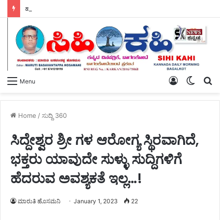
ಹಸಿರು ಸೇನೆಯ ಯುವ ಘಟಕದ ಅಧ್ಯಕ್ಷರಾಗಿ ಪ್ರಶಾಂತ ಭೂಸನೂರ ಆಯ್ಕೆ.
Log
Switch
S
Menu
In
skin
fo
Home
/
ಸುದ್ದಿ 360
ಸಿದ್ದೇಶ್ವರ ಶ್ರೀ ಗಳ ಆರೋಗ್ಯ ಸ್ಥಿರವಾಗಿದೆ,
ಭಕ್ತರು ಯಾವುದೇ ಸುಳ್ಳು ಸುದ್ದಿಗಳಿಗೆ
ಹೆದರುವ ಅವಶ್ಯಕತೆ ಇಲ್ಲ…!
ಮಾರುತಿ ಹೊಸಮನಿ
January 1, 2023
22