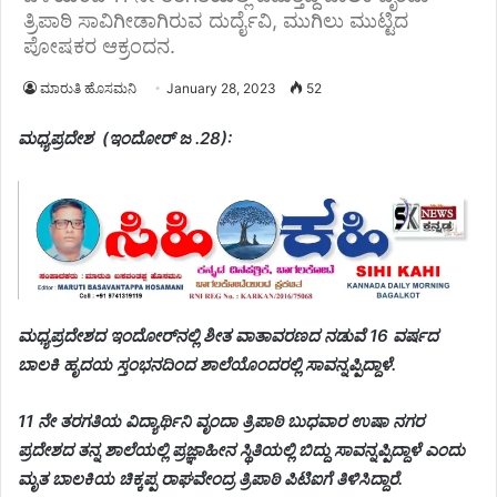
ತ್ರಿಪಾಠಿ ಸಾವಿಗೀಡಾಗಿರುವ ದುರ್ದೈವಿ, ಮುಗಿಲು ಮುಟ್ಟಿದ
ಪೋಷಕರ ಆಕ್ರಂದನ.
ಮಾರುತಿ ಹೊಸಮನಿ
January 28, 2023
52
ಮಧ್ಯಪ್ರದೇಶ (ಇಂದೋರ್ ಜ .28):
ಮಧ್ಯಪ್ರದೇಶದ ಇಂದೋರ್‌ನಲ್ಲಿ ಶೀತ ವಾತಾವರಣದ ನಡುವೆ 16 ವರ್ಷದ
ಬಾಲಕಿ ಹೃದಯ ಸ್ತಂಭನದಿಂದ ಶಾಲೆಯೊಂದರಲ್ಲಿ ಸಾವನ್ನಪ್ಪಿದ್ದಾಳೆ.
11 ನೇ ತರಗತಿಯ ವಿದ್ಯಾರ್ಥಿನಿ ವೃಂದಾ ತ್ರಿಪಾಠಿ ಬುಧವಾರ ಉಷಾ ನಗರ
ಪ್ರದೇಶದ ತನ್ನ ಶಾಲೆಯಲ್ಲಿ ಪ್ರಜ್ಞಾಹೀನ ಸ್ಥಿತಿಯಲ್ಲಿ ಬಿದ್ದು ಸಾವನ್ನಪ್ಪಿದ್ದಾಳೆ ಎಂದು
ಮೃತ ಬಾಲಕಿಯ ಚಿಕ್ಕಪ್ಪ ರಾಘವೇಂದ್ರ ತ್ರಿಪಾಠಿ ಪಿಟಿಐಗೆ ತಿಳಿಸಿದ್ದಾರೆ.