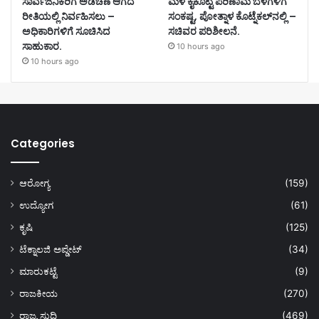
ಸಾರ್ವಜನಿಕರಿಗೆ ಅಡಚಣೆ ಆಗದ
ಮಳೆ ಕೈಕೊಟ್ಟ ಪರಿಣಾಮ ಬೆಳೆಗಳಿಗೆ
ರೀತಿಯಲ್ಲಿ ನಿರ್ವಹಿಸಲು –
ಸಂಕಷ್ಟ, ಪೋತ್ನಾಳ ಕೊಟ್ನೆಕಲ್‌ನಲ್ಲಿ –
ಅಧಿಕಾರಿಗಳಿಗೆ ಸೂಚಿಸಿದ
ಸಚಿವರ ಪರಿಶೀಲನೆ.
ಸಾಹುಕಾರ.
10 hours ago
10 hours ago
Categories
ಆರೋಗ್ಯ
(159)
ಉದ್ಯೋಗ
(61)
ಕೃಷಿ
(125)
ಟೆಕ್ನಾಲಜಿ ಅಪ್ಡೇಟ್
(34)
ಮಾರುಕಟ್ಟೆ
(9)
ರಾಜಕೀಯ
(270)
ರಾಜ್ಯ ಸುದ್ದಿ
(469)