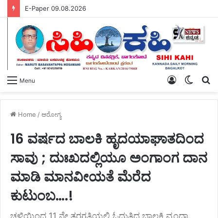
E-Paper 09.08.2026
Log
Switch
S
Menu
In
skin
fo
Home
/
ಆರೋಗ್ಯ
16 ವರ್ಷದ ಬಾಲಕಿ ಹೃದಯಾಘಾತದಿಂದ
ಸಾವು ; ದುಃಖದಲ್ಲಿಯೂ ಅಂಗಾಂಗ ದಾನ
ಮಾಡಿ ಮಾನವೀಯತೆ ಮೆರೆದ
ಕುಟುಂಬ….!
ಚಳಿಯಿಂದ 11 ನೇ ತರಗತಿಯಲ್ಲಿ ಓದುತ್ತಿದ್ದ ಬಾಲಕಿ ವೃಂದಾ