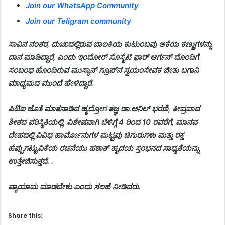
Join our WhatsApp Community
Join our Teligram community
ಸಾವಿನ ನಂತರ, ದುಃಖದಲ್ಲಿರುವ ಬಾಲಕಿಯ ಕುಟುಂಬವು ಆಕೆಯ ಕಣ್ಣುಗಳನ್ನು
ದಾನ ಮಾಡಿದ್ದಾರೆ, ಎಂದು ಇಂದೋರ್ ಸೊಸೈಟಿ ಫಾರ್ ಆರ್ಗನ್ ದೊಂದಿಗೆ
ಸಂಬಂಧ ಹೊಂದಿರುವ ಮುಸ್ಕಾನ್ ಗ್ರೂಪ್‌ನ ಸ್ವಯಂಸೇವಕ ಜೀತು ಬಗಾನಿ
ಮಾಧ್ಯಮದ ಮುಂದೆ ಹೇಳಿದ್ದಾರೆ.
ಪಿಟಿಐ ಜೊತೆ ಮಾತನಾಡಿದ ಹೃದ್ರೋಗ ತಜ್ಞ ಡಾ.ಅನಿಲ್ ಭರಣಿ, ತೀವ್ರವಾದ
ಶೀತದ ಪರಿಸ್ಥಿತಿಯಲ್ಲಿ, ವಿಶೇಷವಾಗಿ ಬೆಳಿಗ್ಗೆ 4 ರಿಂದ 10 ರವರೆಗೆ, ಮಾನವ
ದೇಹದಲ್ಲಿ ವಿವಿಧ ಹಾರ್ಮೋನುಗಳ ಮಟ್ಟವು ಚಿಗುರುಗಳು ಮತ್ತು ರಕ್ತ
ಹೆಪ್ಪುಗಟ್ಟುವಿಕೆಯ ರಚನೆಯು ಹಠಾತ್ ಹೃದಯ ಸ್ತಂಭನದ ಸಾಧ್ಯತೆಯನ್ನು
ಉತ್ತೇಜಿಸುತ್ತದೆ. .
ವ್ಯಾಯಾಮ ಮಾಡಬೇಕು ಎಂದು ಸಲಹೆ ನೀಡಿದರು.
Share this: