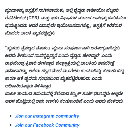
ವೃಂದಾಳನ್ನು ಆಸ್ಪತ್ರೆಗೆ ಸಾಗಿಸಲಾಯಿತು, ಅಲ್ಲಿ ವೈದ್ಯರು ಕಾರ್ಡಿಯೋ ಪಲ್ಮನರಿ
ರೆಸಸಿಟೇಶನ್ (CPR) ಮತ್ತು ಇತರ ವಿಧಾನಗಳ ಮೂಲಕ ಅವಳನ್ನು ಬದುಕಿಸಲು
ಪ್ರಯತ್ನಿಸಿದರು ಆದರೆ ಯಾವುದೇ ಪ್ರಯೋಜನವಾಗಲಿಲ್ಲ , ಆಸ್ಪತ್ರೆಗೆ ಕರೆತರುವ
ಮೊದಲೇ ಬಾಲಕಿ ಮೃತಪಟ್ಟಿದ್ದಳು.
“ಹೃದಯ ವೈಫಲ್ಯದ ಮೊದಲು, ವೃಂದಾ ಸಂಪೂರ್ಣವಾಗಿ ಆರೋಗ್ಯವಾಗಿದ್ದರು.
ಅವರು ಶೀತದಿಂದ ಸಾವನ್ನಪ್ಪಿದ್ದಾರೆ ಎಂದು ವೈದ್ಯರು ಹೇಳಿದ್ದಾರೆ” ಎಂದು
ರಾಘವೇಂದ್ರ ತ್ರಿಪಾಠಿ ಹೇಳಿದ್ದಾರೆ. ಜಿಲ್ಲಾಸ್ಪತ್ರೆಯಲ್ಲಿ ಬಾಲಕಿಯ ಶವಪರೀಕ್ಷೆ
ನಡೆಸಲಾಗಿದ್ದು, ಆಕೆಯ ಗಲ್ಲದ ಮೇಲೆ ಮೂಗೇಟು ಉಂಟಾಗಿದ್ದು, ಬಹುಶಃ ಬಿದ್ದ
ಕಾರಣ ಆಕೆ ಹೃದಯ ಸ್ತಂಭನದಿಂದ ಮೃತಪಟ್ಟಿರಬಹುದು ಎಂದು
ಅಧಿಕಾರಿಯೊಬ್ಬರು ತಿಳಿಸಿದ್ದಾರೆ.
ಬಾಲಕಿ ಸಾಯುವ ಸಮಯದಲ್ಲಿ ತೆಳುವಾದ ಟ್ರ್ಯಾಕ್ ಸೂಟ್ ಧರಿಸಿದ್ದಳು ಅಲ್ಲದೇ
ಅವಳ ಹೊಟ್ಟೆಯಲ್ಲಿ ಲಘು ಕಣಗಳು ಕಂಡುಬಂದಿವೆ ಎಂದು ಅವರು ಹೇಳಿದರು.
Jion our Instagram community
Join our Facebook Community