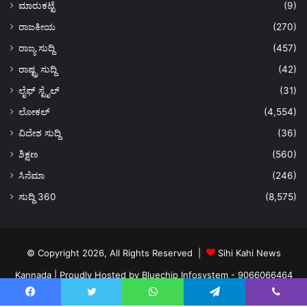
ಮಾರುಕಟ್ಟೆ
(9)
ರಾಜಕೀಯ
(270)
ರಾಜ್ಯ ಸುದ್ದಿ
(457)
ರಾಷ್ಟ್ರ ಸುದ್ದಿ
(42)
ಲೈಫ್ ಸ್ಟೈಲ್
(31)
ಲೋಕಲ್
(4,554)
ವಿದೇಶ ಸುದ್ದಿ
(36)
ಶಿಕ್ಷಣ
(560)
ಸಿನೆಮಾ
(246)
ಸುದ್ದಿ 360
(8,575)
© Copyright 2026, All Rights Reserved |
Sihi Kahi News
Kannada
| Proudly Hosted by
Bluechip Infosystem - 9066066464
About US
Privacy Policy
Ads Policy
Terms and Conditions
Facebook
Twitter
WhatsApp
Telegram
Viber