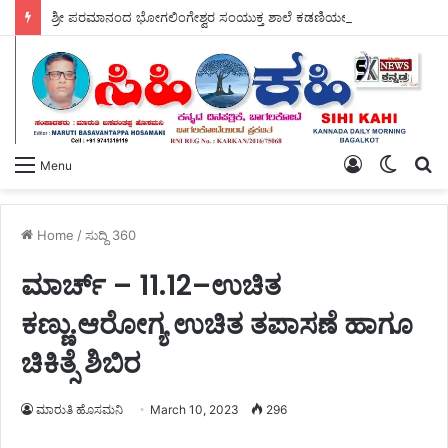
ಶ್ರೀ ಪರಮಾನಂದ ಭೋಗಲಿಂಗೇಶ್ವರ ಸಂಯುಕ್ತ ಶಾಲೆ ಕಡಣಿಯಲ್ಲಿ ಇಂದು – ವ್ಯಸನ ಮುಕ್ತ ಕಾರ್ಯಕ್ರಮ ಜರಗಿತು.
Log
Switch
S
Menu
In
skin
fo
Home
/
ಸುದ್ದಿ 360
ಮಾರ್ಚ್ – 11.12–ಉಚಿತ
ಕಣ್ಣು.ಆರೋಗ್ಯ ಉಚಿತ ತಪಾಸಣೆ ಹಾಗೂ
ಚಿಕಿತ್ಸೆ ಶಿಬಿರ
ಮಾರುತಿ ಹೊಸಮನಿ
March 10, 2023
296