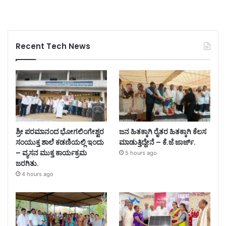
Recent Tech News
ಶ್ರೀ ಪರಮಾನಂದ ಭೋಗಲಿಂಗೇಶ್ವರ
ಜನ ಹಿತಕ್ಕಾಗಿ ರೈತರ ಹಿತಕ್ಕಾಗಿ ಕೆಲಸ
ಸಂಯುಕ್ತ ಶಾಲೆ ಕಡಣಿಯಲ್ಲಿ ಇಂದು
ಮಾಡುತ್ತಿದ್ದೇನೆ – ಕೆ.ಜೆ ಜಾರ್ಜ್.
– ವ್ಯಸನ ಮುಕ್ತ ಕಾರ್ಯಕ್ರಮ
5 hours ago
ಜರಗಿತು.
4 hours ago