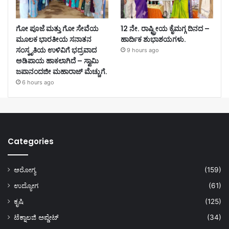
ಗೋ ಪೂಜೆ ಮತ್ತು ಗೋ ಸೇವೆಯ
12 ನೇ. ರಾಷ್ಟ್ರೀಯ ಕೈಮಗ್ಗ ದಿನದ –
ಮೂಲಕ ಭಾರತೀಯ ಸನಾತನ
ಹಾರ್ದಿಕ ಶುಭಾಶಯಗಳು.
ಸಂಸ್ಕೃತಿಯ ಉಳಿವಿಗೆ ಭದ್ರವಾದ
9 hours ago
ಅಡಿಪಾಯ ಹಾಕಲಾಗಿದೆ – ಸ್ವಾಮಿ
ಜಪಾನಂದಜೀ ಮಹಾರಾಜ್ ಮೆಚ್ಚುಗೆ.
6 hours ago
Categories
ಆರೋಗ್ಯ
(159)
ಉದ್ಯೋಗ
(61)
ಕೃಷಿ
(125)
ಟೆಕ್ನಾಲಜಿ ಅಪ್ಡೇಟ್
(34)