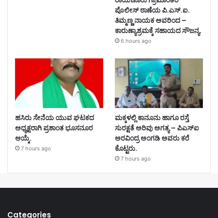
ಪೊಲೀಸ್ ಠಾಣೆಯ ಪಿ.ಎಸ್.ಐ.
ತಿಮ್ಮಣ್ಣ ನಾಯಕ ಅವರಿಂದ –
ಕಾರುಣ್ಯಾಶ್ರಮಕ್ಕೆ ಸಹಾಯದ ಸೌಜನ್ಯ.
6 hours ago
ಹಸಿರು ಸೇನೆಯ ಯುವ ಘಟಕದ
ಮಕ್ಕಳಲ್ಲಿ ಕಾನೂನು ಹಾಗೂ ರಸ್ತೆ
ಅಧ್ಯಕ್ಷರಾಗಿ ಪ್ರಶಾಂತ ಭೂಸನೂರ
ಸುರಕ್ಷತೆ ಅರಿವು ಅಗತ್ಯ – ಪಿಎಸ್‌ಐ
ಆಯ್ಕೆ.
ಅರವಿಂದ್ರ ಅಂಗಡಿ ಅವರು ಕರೆ
ಕೊಟ್ಟರು.
7 hours ago
7 hours ago
Categories