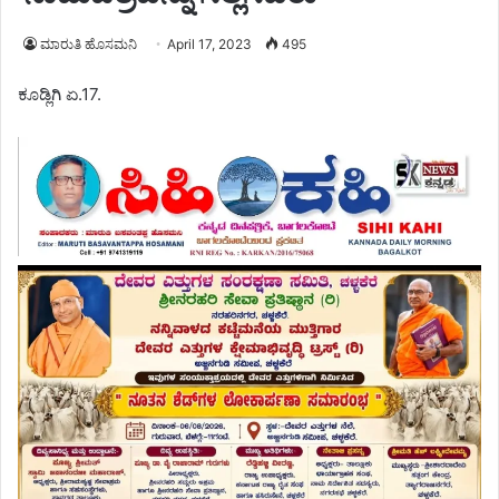
ಮಾರುತಿ ಹೊಸಮನಿ
April 17, 2023
495
ಕೂಡ್ಲಿಗಿ ಏ.17.