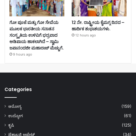
ಗೋ ಪೂಜೆ ಮತ್ತು ಗೋ ಸೇವೆಯ
12 ನೇ. ರಾಷ್ಟ್ರೀಯ ಕೈಮಗ್ಗ ದಿನದ –
ಮೂಲಕ ಭಾರತೀಯ ಸನಾತನ
ಹಾರ್ದಿಕ ಶುಭಾಶಯಗಳು.
ಸಂಸ್ಕೃತಿಯ ಉಳಿವಿಗೆ ಭದ್ರವಾದ
12 hours ago
ಅಡಿಪಾಯ ಹಾಕಲಾಗಿದೆ – ಸ್ವಾಮಿ
ಜಪಾನಂದಜೀ ಮಹಾರಾಜ್ ಮೆಚ್ಚುಗೆ.
9 hours ago
Categories
ಆರೋಗ್ಯ
(159)
ಉದ್ಯೋಗ
(61)
ಕೃಷಿ
(125)
ಟೆಕ್ನಾಲಜಿ ಅಪ್ಡೇಟ್
(34)