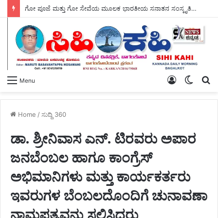
ಗೋ ಪೂಜೆ ಮತ್ತು ಗೋ ಸೇವೆಯ ಮೂಲಕ ಭಾರತೀಯ ಸನಾತನ ಸಂಸ್ಕೃತಿಯ ಉಳಿವಿಗೆ ಭದ್ರವಾದ ಅಡಿಪಾಯ ಹಾಕಲಾಗಿದೆ – ಸ್ವಾಮಿ ಜಪಾನಂದಜೀ ಮಹಾರಾಜ್ ಮೆಚ್ಚುಗೆ.
Log
Switch
S
Menu
In
skin
fo
Home
/
ಸುದ್ದಿ 360
ಡಾ. ಶ್ರೀನಿವಾಸ ಎನ್. ಟಿರವರು ಅಪಾರ
ಜನಬೆಂಬಲ ಹಾಗೂ ಕಾಂಗ್ರೆಸ್
ಅಭಿಮಾನಿಗಳು ಮತ್ತು ಕಾರ್ಯಕರ್ತರು
ಇವರುಗಳ ಬೆಂಬಲದೊಂದಿಗೆ ಚುನಾವಣಾ
ನಾಮಪತ್ರವನ್ನು ಸಲ್ಲಿಸಿದರು