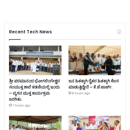
Recent Tech News
ಶ್ರೀ ಪರಮಾನಂದ ಭೋಗಲಿಂಗೇಶ್ವರ
ಜನ ಹಿತಕ್ಕಾಗಿ ರೈತರ ಹಿತಕ್ಕಾಗಿ ಕೆಲಸ
ಸಂಯುಕ್ತ ಶಾಲೆ ಕಡಣಿಯಲ್ಲಿ ಇಂದು
ಮಾಡುತ್ತಿದ್ದೇನೆ – ಕೆ.ಜೆ ಜಾರ್ಜ್.
– ವ್ಯಸನ ಮುಕ್ತ ಕಾರ್ಯಕ್ರಮ
8 hours ago
ಜರಗಿತು.
7 hours ago