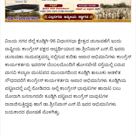
ವಿಜಯ ನಗರ ಜಿಲ್ಲೆ ಕೂಡ್ಲಿಗಿ-96 ವಿಧಾನಸಭಾ ಕ್ಷೇತ್ರದ ಚುನಾವಣೆಗೆ ಇಂದು
ರಾಷ್ಟೀಯ ಕಾಂಗ್ರೇಸ್ ಪಕ್ಷದ ಅಭ್ಯರ್ಥಿಯಾದ ಡಾ.ಶ್ರೀನಿವಾಸ್ ಎನ್.ಟಿ.ಇವರು
ಚುನಾವಣಾ ನಾಮಪತ್ರವನ್ನು ಸಲ್ಲಿಸುವ ಕುರಿತು ಅಪಾರ ಅಭಿಮಾನಿಗಳು ಕಾಂಗ್ರೆಸ್
ಕಾರ್ಯಕರ್ತರು ಇವರಗಳ ಬೆಂಬಲದೊಂದಿಗೆ ಹೋಸಪೇಟೆ ರಸ್ತೆಯಲ್ಲಿ ಬರುವ
ವಾಸವಿ ಕಲ್ಯಾಣ ಮಂಟಪದ ಮುಂಬಾಗದಿಂದ ಕೂಡ್ಲಿಗಿ ತಾಲೂಕು ಆಡಳಿತ
ಸೌಧದವರೆಗೆ ಕಾಂಗ್ರೇಸ್ ಕಾರ್ಯಕರ್ತರು ಅಪಾರ ಅಭಿಮಾನಿಗಳು ಕೂಡ್ಲಿಗಿಯ
ಪಟ್ಟಣದಲ್ಲಿ ಎಲ್ಲಿ ನೋಡಿದರು ಅಲ್ಲಿ ಕಾಂಗ್ರೇಸ್ ಭಾವುಟಗಳ ಹಾರಾಟ ಬಲು
ಜೋರಾಗಿ ಜನಸಾಗರವೇ ಕೂಡ್ಲಿಗಿ ಪಟ್ಟಣದ ಕಾಂಗ್ರೆಸ್ ಬಾವುಟಗಳ
ರಾರಾಜಿಸುತ್ತಿದ್ದವು ಹಾಗೆ ಡಾ.ಶ್ರೀನಿವಾಸ್ ಎನ್.ಟಿ.ಇವರ ಅಭಿಮಾನಿಗಳು
ಜಯಕಾರದ ಘೋಷಣೆ ಮೊಳಗಿತ್ತು.