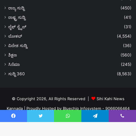
ರಾಜ್ಯ ಸುದ್ದಿ
(450)
ರಾಷ್ಟ್ರ ಸುದ್ದಿ
(41)
ಲೈಫ್ ಸ್ಟೈಲ್
(31)
ಲೋಕಲ್
(4,554)
ವಿದೇಶ ಸುದ್ದಿ
(36)
ಶಿಕ್ಷಣ
(560)
ಸಿನೆಮಾ
(245)
ಸುದ್ದಿ 360
(8,563)
© Copyright 2026, All Rights Reserved |
Sihi Kahi News
Kannada
| Proudly Hosted by
Bluechip Infosystem - 9066066464
About US
Privacy Policy
Ads Policy
Terms and Conditions
Facebook
Twitter
WhatsApp
Telegram
Viber
Contact Us