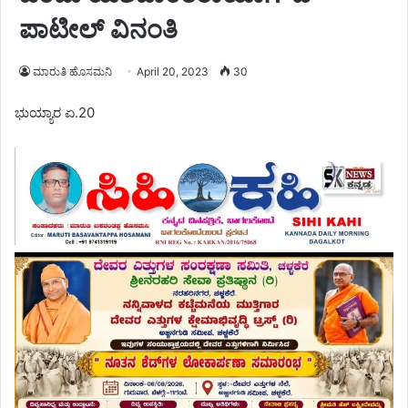
ಪಾಟೀಲ್ ವಿನಂತಿ
ಮಾರುತಿ ಹೊಸಮನಿ
April 20, 2023
30
ಭುಯ್ಯಾರ ಏ.20