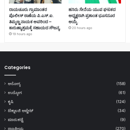
ರಾಯಚೂರು ಗ್ರಾಮಾಂತರ
ಹಸಿರು ಸೇನೆಯ ಯುವ ಘಟಕದ
ಪೊಲೀಸ್ ಠಾಣೆಯ ಪಿ.ಎಸ್.ಐ.
ಅಧ್ಯಕ್ಷರಾಗಿ ಪ್ರಶಾಂತ ಭೂಸನೂರ
ತಿಮ್ಮಣ್ಣ ನಾಯಕ ಅವರಿಂದ –
ಆಯ್ಕೆ.
ಕಾರುಣ್ಯಾಶ್ರಮಕ್ಕೆ ಸಹಾಯದ ಸೌಜನ್ಯ.
20 hours ago
19 hours ago
Categories
ಆರೋಗ್ಯ
(158)
ಉದ್ಯೋಗ
(61)
ಕೃಷಿ
(124)
ಟೆಕ್ನಾಲಜಿ ಅಪ್ಡೇಟ್
(34)
ಮಾರುಕಟ್ಟೆ
(9)
ರಾಜಕೀಯ
(270)