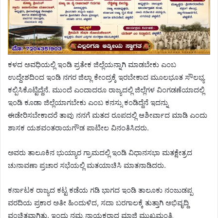
ಕಳದ ಅವಧಿಯಲ್ಲಿ ಇಂಡಿ ಪ್ರತೇಕ ಜಿಲ್ಲೆಯನ್ನಾಗಿ ಮಾಡಬೇಕು ಎಂಬ
ಉದ್ದೇಶದಿಂದ ಇಂಡಿ ನಗರ ಜಿಲ್ಲಾ ಕೇಂದ್ರಕ್ಕೆ ಇರಬೇಕಾದ ಮೂಲಭೂತ ಸೌಲಭ್ಯ
ಕಲ್ಪಿಸಿಕೊಟ್ಟಿದ್ದೆನೆ. ಮುಂದೆ ಎಂದಾದರೂ ರಾಜ್ಯದಲ್ಲಿ ಜಿಲ್ಲೆಗಳ ವಿಂಗಡಣೆಯಾದಲ್ಲಿ
ಇಂಡಿ ಕೂಡಾ ಜಿಲ್ಲೆಯಾಗಬೇಕು ಎಂಬ ಕನಸ್ಸು ಕಂಡಿದ್ದೆನೆ ಇದನ್ನು
ಈಡೇರಿಸಬೇಕಾದರೆ ತಾವು ನನಗೆ ಮತದ ರೂಪದಲ್ಲಿ ಆಶೀರ್ವಾದ ಮಾಡಿ ಎಂದು
ಶಾಸಕ ಯಶವಂತರಾಯಗೌಡ ಪಾಟೀಲ ವಿನಂತಿಸಿದರು.
ಅವರು ತಾಲೂಕಿನ ಭುಯ್ಯಾರ ಗ್ರಾಮದಲ್ಲಿ ಇಂಡಿ ವಿಧಾನಸಭಾ ಮತಕ್ಷೇತ್ರದ
ಚುನಾವಣಾ ಪ್ರಚಾರ ಸಭೆಯಲ್ಲಿ ಮತಯಾಚಿಸಿ ಮಾತನಾಡಿದರು.
ಕರ್ನಾಟಕ ರಾಜ್ಯದ ಕಟ್ಟ ಕಡೆಯ ಗಡಿ ಭಾಗದ ಇಂಡಿ ತಾಲೂಕು ನಂಜುಡಪ್ಪ
ವರದಿಯ ಪ್ರಕಾರ ಅತೀ ಹಿಂದುಳಿದ, ಸದಾ ಬರಗಾಲಕ್ಕೆ ತುತ್ತಾಗಿ ಅಭಿವೃದ್ದಿ
ವಂಚಿತವಾಗಿತ್ತು. ಇಂದು ನಮ್ಮ ನಾಯಕರಾದ ಮಾಜಿ ಮುಖ್ಯಮಂತ್ರಿ