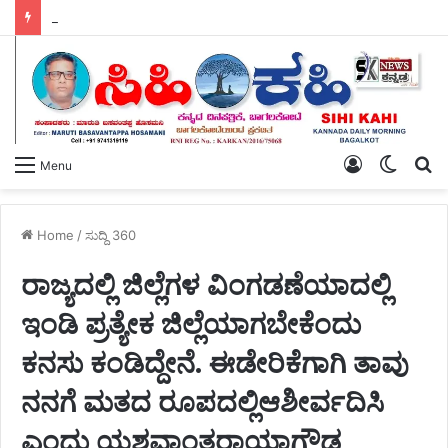
ಹಸಿರು ಸೇನೆಯ ಯುವ ಘಟಕದ ಅಧ್ಯಕ್ಷರಾಗಿ ಪ್ರಶಾಂತ ಭೂಸನೂರ ಆಯ್ಕೆ.
Log
Switch
S
Menu
In
skin
fo
Home
/
ಸುದ್ದಿ 360
ರಾಜ್ಯದಲ್ಲಿ ಜಿಲ್ಲೆಗಳ ವಿಂಗಡಣೆಯಾದಲ್ಲಿ
ಇಂಡಿ ಪ್ರತ್ಯೇಕ ಜಿಲ್ಲೆಯಾಗಬೇಕೆಂದು
ಕನಸು ಕಂಡಿದ್ದೇನೆ. ಈಡೇರಿಕೆಗಾಗಿ ತಾವು
ನನಗೆ ಮತದ ರೂಪದಲ್ಲಿಆಶೀರ್ವದಿಸಿ
ಎಂದು ಯಶವಾಂತರಾಯಾಗೌಡ