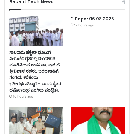
Recent Tech News
E-Paper 06.08.2026
17 hours ago
ಸಾವಿರಾರು ಹೆಕ್ಟೇರ್ ಭೂಮಿಗೆ
ನೀರುಣಿಸಿ ರೈತರಲ್ಲಿ ಮಂದಹಾಸ
ಮೂಡಿಸಿರುವ ಶಾಸಕ ಡಾ, ಎನ್.ಟಿ
ಶ್ರೀನಿವಾಸ್ ರವರು, ಬರದ ನಾಡಿಗೆ
ಗಂಗೆಯ ಕರೆತಂದು
ಭಗೀರಥರಾಗಿದ್ದಾರೆ – ಎಂದು ರೈತರ
ಹರ್ಷೋದ್ಗಾರ ಮುಗಿಲು ಮುಟ್ಟಿತು.
16 hours ago