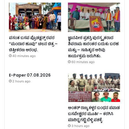
ವಸಂತ ಬಸವ ಪ್ರೊಡಕ್ಷನ್ಸ್ ರವರ
ಜ್ಞಾನಪೀಠ ಪ್ರಶಸ್ತಿ ಪುರಸ್ಕೃತರಾದ
“ಮಂದಾರ ಹೂವು” ಚಲನ ಚಿತ್ರ –
ಶಿವರಾಮ ಕಾರಂತರ ಬದುಕು ಬರಹ
ಚಿತ್ರೀಕರಣ ಆರಂಭ.
ಮತ್ತು – ಸಾಹಿತ್ಯದ ಅರಿವು
ಕಾರ್ಯಕ್ರಮ ಜರುಗಿತು.
40 minutes ago
60 minutes ago
E-Paper 07.08.2026
2 hours ago
ಅಂತರ್ ರಾಜ್ಯ ಕಳ್ಳರ ಬಂಧನ ಪವಾಡ
ಬಸವೇಶ್ವರರ ಮೂರ್ತಿ – ಕರಗಿಸಿ
ಮಾರಿದ್ದ ಗಟ್ಟಿ ಬೆಳ್ಳಿ ವಶಕ್ಕೆ.
3 hours ago