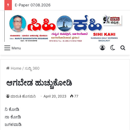
ಅಂತರ್ ರಾಜ್ಯ ಕಳ್ಳರ ಬಂಧನ ಪವಾಡ ಬಸವೇಶ್ವರರ ಮೂರ್ತಿ – ಕರಗಿಸಿ ಮಾರಿದ್ದ ಗಟ್ಟಿ ಬೆಳ್ಳಿ ವಶಕ್ಕೆ.
Log
Switch
S
Menu
In
skin
fo
Home
/
ಸುದ್ದಿ 360
ಆಗಬೇಡ ಹುಚ್ಚುಕೋಡಿ
ಮಾರುತಿ ಹೊಸಮನಿ
April 20, 2023
77
ನಿ ಕೋಡಿ
ನಾ ಕೋಡಿ
ಜಗಳವಾಡಿ