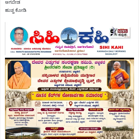
ಆಗಬೇಡ
ಹುಚ್ಚ ಕೋಡಿ