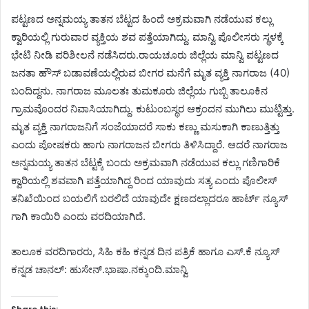
ಪಟ್ಟಣದ ಅನ್ನಮಯ್ಯ ತಾತನ ಬೆಟ್ಟದ ಹಿಂದೆ ಅಕ್ರಮವಾಗಿ ನಡೆಯುವ ಕಲ್ಲು
ಕ್ವಾರಿಯಲ್ಲಿ ಗುರುವಾರ ವ್ಯಕ್ತಿಯ ಶವ ಪತ್ತೆಯಾಗಿದ್ದು. ಮಾನ್ವಿ ಪೊಲೀಸರು ಸ್ಥಳಕ್ಕೆ
ಭೇಟಿ ನೀಡಿ ಪರಿಶೀಲನೆ ನಡೆಸಿದರು.ರಾಯಚೂರು ಜಿಲ್ಲೆಯ ಮಾನ್ವಿ ಪಟ್ಟಣದ
ಜನತಾ ಹೌಸ್ ಬಡಾವಣೆಯಲ್ಲಿರುವ ಬೀಗರ ಮನೆಗೆ ಮೃತ ವ್ಯಕ್ತಿ ನಾಗರಾಜ (40)
ಬಂದಿದ್ದನು. ನಾಗರಾಜ ಮೂಲತಃ ತುಮಕೂರು ಜಿಲ್ಲೆಯ ಗುಬ್ಬಿ ತಾಲೂಕಿನ
ಗ್ರಾಮವೊಂದರ ನಿವಾಸಿಯಾಗಿದ್ದು. ಕುಟುಂಬಸ್ಥರ ಆಕ್ರಂದನ ಮುಗಿಲು ಮುಟ್ಟಿತ್ತು.
ಮೃತ ವ್ಯಕ್ತಿ ನಾಗರಾಜನಿಗೆ ಸಂಜೆಯಾದರೆ ಸಾಕು ಕಣ್ಣು ಮಸುಕಾಗಿ ಕಾಣುತ್ತಿತ್ತು
ಎಂದು ಪೋಷಕರು ಹಾಗು ನಾಗರಾಜನ ಬೀಗರು ತಿಳಿಸಿದ್ದಾರೆ. ಆದರೆ ನಾಗರಾಜ
ಅನ್ನಮಯ್ಯ ತಾತನ ಬೆಟ್ಟಕ್ಕೆ ಬಂದು ಅಕ್ರಮವಾಗಿ ನಡೆಯುವ ಕಲ್ಲು ಗಣಿಗಾರಿಕೆ
ಕ್ವಾರಿಯಲ್ಲಿ ಶವವಾಗಿ ಪತ್ತೆಯಾಗಿದ್ದ ರಿಂದ ಯಾವುದು ಸತ್ಯ ಎಂದು ಪೊಲೀಸ್
ತನಿಖೆಯಿಂದ ಬಯಲಿಗೆ ಬರಲಿದೆ ಯಾವುದೇ ಕ್ಷಣದಲ್ಲಾದರೂ ಹಾರ್ಟ್ ನ್ಯೂಸ್
ಗಾಗಿ ಕಾಯಿರಿ ಎಂದು ವರದಿಯಾಗಿದೆ.
ತಾಲೂಕ ವರದಿಗಾರರು, ಸಿಹಿ ಕಹಿ ಕನ್ನಡ ದಿನ ಪತ್ರಿಕೆ ಹಾಗೂ ಎಸ್.ಕೆ ನ್ಯೂಸ್
ಕನ್ನಡ ಚಾನಲ್: ಹುಸೇನ್.ಭಾಷಾ.ನಕ್ಕುಂದಿ.ಮಾನ್ವಿ