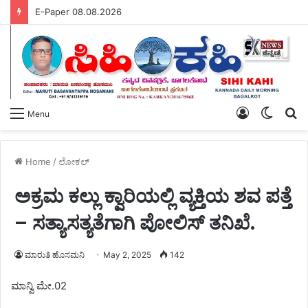
E-Paper 08.08.2026
Log
Switch
S
Menu
In
skin
fo
Home
/
ಲೋಕಲ್
ಅಕ್ರಮ ಕಲ್ಲು ಕ್ವಾರಿಯಲ್ಲಿ ವ್ಯಕ್ತಿಯ ಶವ ಪತ್ತೆ
– ಸತ್ಯಾಸತ್ಯತೆಗಾಗಿ ಪೋಲಿಸ್ ತನಿಖೆ.
ಮಾರುತಿ ಹೊಸಮನಿ
May 2, 2025
142
ಮಾನ್ವಿ ಮೇ.02