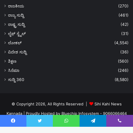
ರಾಜಕೀಯ
(270)
ರಾಜ್ಯ ಸುದ್ದಿ
(461)
ರಾಷ್ಟ್ರ ಸುದ್ದಿ
(42)
ಲೈಫ್ ಸ್ಟೈಲ್
(31)
ಲೋಕಲ್
(4,554)
ವಿದೇಶ ಸುದ್ದಿ
(36)
ಶಿಕ್ಷಣ
(560)
ಸಿನೆಮಾ
(246)
ಸುದ್ದಿ 360
(8,580)
© Copyright 2026, All Rights Reserved |
Sihi Kahi News
Kannada
| Proudly Hosted by
Bluechip Infosystem - 9066066464
About US
Privacy Policy
Ads Policy
Terms and Conditions
Facebook
Twitter
WhatsApp
Telegram
Viber
Contact Us