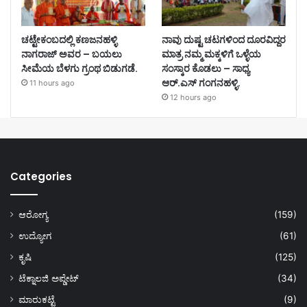
ಚಟ್ಟೇಕಂಬದಲ್ಲಿ ಕಣಜನಹಳ್ಳಿ
ನಾವು ದುಷ್ಟ ಚಟಗಳಿಂದ ದೂರವಿದ್ದರ
ನಾಗರಾಜ್ ಅವರ – ಬಯಲು
ಮಾತ್ರ ನಮ್ಮ ಮಕ್ಕಳಿಗೆ ಒಳ್ಳೆಯ
ಸೀಮೆಯ ಬೆಳಗು ಗ್ರಂಥ ಬಿಡುಗಡೆ.
ಸಂಸ್ಕಾರ ಕೊಡಲು – ಸಾಧ್ಯ
ಆರ್.ಎಸ್ ಗಂಗನಹಳ್ಳಿ.
11 hours ago
12 hours ago
Categories
ಆರೋಗ್ಯ
(159)
ಉದ್ಯೋಗ
(61)
ಕೃಷಿ
(125)
ಟೆಕ್ನಾಲಜಿ ಅಪ್ಡೇಟ್
(34)
ಮಾರುಕಟ್ಟೆ
(9)