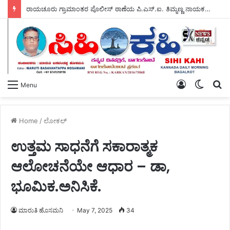
ರಾಯಚೂರು ಗ್ರಾಮಾಂತರ ಪೊಲೀಸ್ ಠಾಣೆಯ ಪಿ.ಎಸ್.ಐ. ತಿಮ್ಮಣ್ಣ ನಾಯಕ ಅವರಿಂದ – ಕಾರುಣ್ಯಾಶ್ರಮಕ್ಕೆ ಸಹಾಯದ ಸೌಜನ್ಯ.
Log
Switch
S
Menu
In
skin
fo
Home
/
ಲೋಕಲ್
ಉತ್ತಮ ಸಾಧನೆಗೆ ಸಕಾರಾತ್ಮಕ
ಆಲೋಚನೆಯೇ ಆಧಾರ – ಡಾ,
ಭೂಮಿಕ.ಅನಿಸಿಕೆ.
ಮಾರುತಿ ಹೊಸಮನಿ
May 7, 2025
34