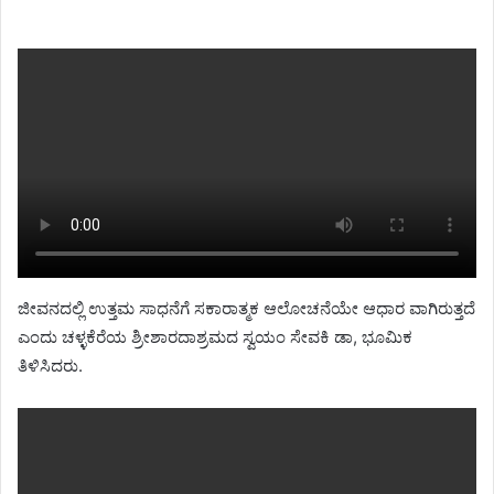
ಜೀವನದಲ್ಲಿ ಉತ್ತಮ ಸಾಧನೆಗೆ ಸಕಾರಾತ್ಮಕ ಆಲೋಚನೆಯೇ ಆಧಾರ ವಾಗಿರುತ್ತದೆ
ಎಂದು‌ ಚಳ್ಳಕೆರೆಯ ಶ್ರೀಶಾರದಾಶ್ರಮದ ಸ್ವಯಂ ಸೇವಕಿ ಡಾ, ಭೂಮಿಕ
ತಿಳಿಸಿದರು.