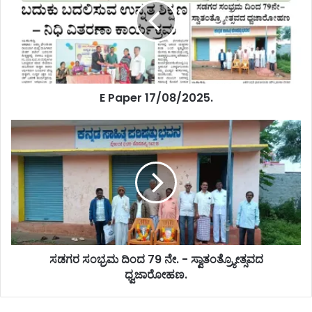
E Paper 17/08/2025.
ಸಡಗರ ಸಂಭ್ರಮ ದಿಂದ 79 ನೇ. - ಸ್ವಾತಂತ್ರ್ಯೋತ್ಸವದ
ಧ್ವಜಾರೋಹಣ.