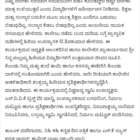
ಎಷ್ಟು ದಿನಗಳು ಸರಿಯಾಗಿ ಸದುಪಯೋಗ ಪಡಿಸಿ ಕೊಂಡಿದ್ದೀರಿ ಅಷ್ಟೇ ದಿನಗಳು
ಮಾತ್ರ ಉಳಿಯುತ್ತವೆ ಎಂದು ವಿದ್ಯಾರ್ಥಿಗಳಿಗೆ ಆಶೀರ್ವಾಚನ ನೀಡಿದರು. ಶಿಕ್ಷಣ
ಮತ್ತು ಸಂಸ್ಕಾರ ಬದುಕಿನ ಮೂಲ ಮಂತ್ರ ಶಿಕ್ಷಣ ಎಂದಿಗೂ ಎಡುವಲು
ಬಿಡುವುದಿಲ್ಲ, ಸಂಸ್ಕಾರ ಕೆಡಲು ಬಿಡವುದಿಲ್ಲ ಎಂದು ಆಂಜನೇಯ ನಾಯಕ
ನಸಲಾಪುರ ಹೇಳಿದರು. ಕಾಲೇಜು ನಡೆದು ಬಂದ ದಾರಿಯ ಬಗ್ಗೆ ಪ್ರಾಸ್ತಾವಿಕ
ನುಡಿಗಳಲ್ಲಿ ಹಿರಿಯ ಉಪನ್ಯಾಸಕ ಟಿ.ಶಿವಕುಮಾರ ಹೇಳಿದರು. ಈ
ಕಾರ್ಯಕ್ರಮದ ಅಧ್ಯಕ್ಷತೆ ಅಲಂಕರಿಸಿದ ಹಾಗೂ ಕಾಲೇಜಿನ ಪ್ರಾಚಾರ್ಯರಾದ ಶ್ರೀ
ಸಿದ್ದ ಮಲ್ಲಯ್ಯ ಹಿರೇಮಠ ವಿದ್ಯಾರ್ಥಿಗಳಿಗೆ ಉತ್ತಮವಾದ ಜೀವನ ರೂಪಿಸಿ
ಕೊಂಡು ನಿಮ್ಮ ಮತ್ತು ತಂದೆ ತಾಯಿ ಹಾಗೂ ಕನಸನ್ನು ಈಡೇರಿಸಿ ಕೊಂಡು
ಬಾಳಿನಲ್ಲಿ ಸಂತೋಷವಾಗಿರಿ ಎಂದು ಹೇಳಿದರು. ಅದೇ ರೀತಿಯಾಗಿ ಕಾಲೇಜಿನ
ಆಡಳಿತಾಧಿಕಾರಿ ಶಂಕ್ರಯ್ಯ ಹಿರೇಮಠ ಪ್ರಶಿಕ್ಷಣಾರ್ಥಿಗಳನ್ನುದ್ಧೆಶಿಸಿ
ಮಾತನಾಡಿದರು. ಈ ಕಾರ್ಯಕ್ರಮದಲ್ಲಿ ವಿಶ್ವರಾಧ್ಯ ಸ್ವಾಮಿ ಉಪಾಧ್ಯಕ್ಷರು
ಎಸ್.ವಿ.ವಿ.ಕೆ ಟ್ರಸ್ಟ್ (ರಿ) ಮಾನ್ವಿ, ಉಪನ್ಯಾಸಕರಾದ ಬಸವಲಿಂಗ, ನಿರ್ಮಲ
ಮಟ್ಟೂರು ಹಾಗೂ ಪ್ರಶಿಕ್ಷಣಾರ್ಥಿಗಳು ಉಪಸ್ಥಿತರಿದ್ದರು, ವಿರೂಪಾಕ್ಷಯ್ಯ ಸಾಲಿಮಠ
ನಿರೂಪಿಸಿದರು, ಬಸ್ಸಯ್ಯ ಸ್ವಾಮಿ ಸ್ವಾಗತಿಸಿದರೆ, ನಿರ್ಮಲ ಮಟ್ಟೂರ್ ವಂದಿಸಿದರು.
ತಾಲೂಕ ವರದಿಗಾರರು, ಸಿಹಿ ಕಹಿ ಕನ್ನಡ ದಿನ ಪತ್ರಿಕೆ ಹಾಗೂ ಎಸ್.ಕೆ ನ್ಯೂಸ್
ಕನ್ನಡ ಚಾನಲ್: ಹುಸೇನ್.ಭಾಷಾ.ನಕ್ಕುಂದಿ.ಮಾನ್ವಿ