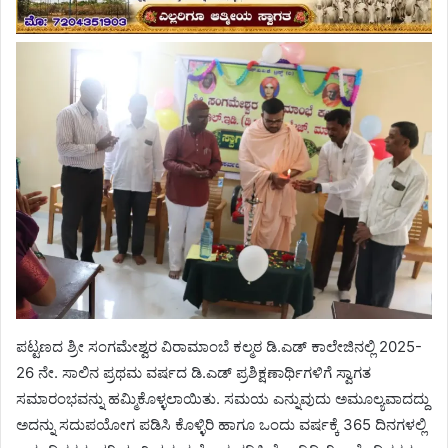
ಪಟ್ಟಣದ ಶ್ರೀ ಸಂಗಮೇಶ್ವರ ವಿರಾಮಾಂಬೆ ಕಲ್ಮಠ ಡಿ.ಎಡ್ ಕಾಲೇಜಿನಲ್ಲಿ 2025-
26 ನೇ. ಸಾಲಿನ ಪ್ರಥಮ ವರ್ಷದ ಡಿ.ಎಡ್ ಪ್ರಶಿಕ್ಷಣಾರ್ಥಿಗಳಿಗೆ ಸ್ವಾಗತ
ಸಮಾರಂಭವನ್ನು ಹಮ್ಮಿಕೊಳ್ಳಲಾಯಿತು. ಸಮಯ ಎನ್ನುವುದು ಅಮೂಲ್ಯವಾದದ್ದು
ಅದನ್ನು ಸದುಪಯೋಗ ಪಡಿಸಿ ಕೊಳ್ಳಿರಿ ಹಾಗೂ ಒಂದು ವರ್ಷಕ್ಕೆ 365 ದಿನಗಳಲ್ಲಿ