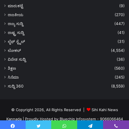
ಮಾರುಕಟ್ಟೆ
(9)
ರಾಜಕೀಯ
(270)
ರಾಜ್ಯ ಸುದ್ದಿ
(447)
ರಾಷ್ಟ್ರ ಸುದ್ದಿ
(41)
ಲೈಫ್ ಸ್ಟೈಲ್
(31)
ಲೋಕಲ್
(4,554)
ವಿದೇಶ ಸುದ್ದಿ
(36)
ಶಿಕ್ಷಣ
(560)
ಸಿನೆಮಾ
(245)
ಸುದ್ದಿ 360
(8,559)
© Copyright 2026, All Rights Reserved |
Sihi Kahi News
Kannada
| Proudly Hosted by
Bluechip Infosystem - 9066066464
About US
Privacy Policy
Ads Policy
Terms and Conditions