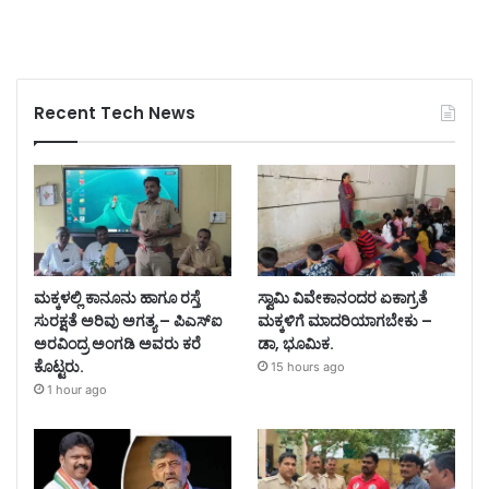
Recent Tech News
ಮಕ್ಕಳಲ್ಲಿ ಕಾನೂನು ಹಾಗೂ ರಸ್ತೆ
ಸ್ವಾಮಿ ವಿವೇಕಾನಂದರ ಏಕಾಗ್ರತೆ
ಸುರಕ್ಷತೆ ಅರಿವು ಅಗತ್ಯ – ಪಿಎಸ್‌ಐ
ಮಕ್ಕಳಿಗೆ ಮಾದರಿಯಾಗಬೇಕು –
ಅರವಿಂದ್ರ ಅಂಗಡಿ ಅವರು ಕರೆ
ಡಾ, ಭೂಮಿಕ.
ಕೊಟ್ಟರು.
15 hours ago
1 hour ago