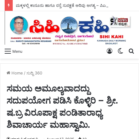
ಮಕ್ಕಳಲ್ಲಿ ಕಾನೂನು ಹಾಗೂ ರಸ್ತೆ ಸುರಕ್ಷತೆ ಅರಿವು ಅಗತ್ಯ – ಪಿಎಸ್‌ಐ ಅರವಿಂದ್ರ ಅಂಗಡಿ ಅವರು ಕರೆ ಕೊಟ್ಟರು.
Log
Switch
S
Menu
In
skin
fo
Home
/
ಸುದ್ದಿ 360
ಸಮಯ ಅಮೂಲ್ಯವಾದದ್ದು
ಸದುಪಯೋಗ ಪಡಿಸಿ ಕೊಳ್ಳಿರಿ – ಶ್ರೀ.
ಷ.ಬ್ರ ವಿರೂಪಾಕ್ಷ ಪಂಡಿತಾರಾಧ್ಯ
ಶಿವಾಚಾರ್ಯ ಮಹಾಸ್ವಾಮಿ.