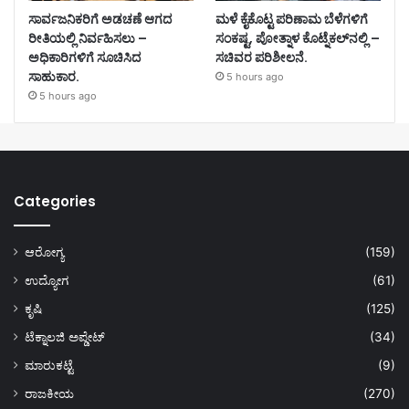
ಸಾರ್ವಜನಿಕರಿಗೆ ಅಡಚಣೆ ಆಗದ
ಮಳೆ ಕೈಕೊಟ್ಟ ಪರಿಣಾಮ ಬೆಳೆಗಳಿಗೆ
ರೀತಿಯಲ್ಲಿ ನಿರ್ವಹಿಸಲು –
ಸಂಕಷ್ಟ, ಪೋತ್ನಾಳ ಕೊಟ್ನೆಕಲ್‌ನಲ್ಲಿ –
ಅಧಿಕಾರಿಗಳಿಗೆ ಸೂಚಿಸಿದ
ಸಚಿವರ ಪರಿಶೀಲನೆ.
ಸಾಹುಕಾರ.
5 hours ago
5 hours ago
Categories
ಆರೋಗ್ಯ
(159)
ಉದ್ಯೋಗ
(61)
ಕೃಷಿ
(125)
ಟೆಕ್ನಾಲಜಿ ಅಪ್ಡೇಟ್
(34)
ಮಾರುಕಟ್ಟೆ
(9)
ರಾಜಕೀಯ
(270)