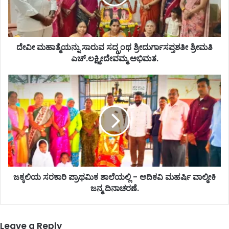
ದೇವೀ ಮಹಾತ್ಮೆಯನ್ನು ಸಾರುವ ‌ಸದ್ಗ್ರಂಥ ಶ್ರೀದುರ್ಗಾಸಪ್ತಶತೀ ಶ್ರೀಮತಿ
ಎಚ್.ಲಕ್ಷ್ಮೀದೇವಮ್ಮ ಅಭಿಮತ.
ಜಕ್ಕಲಿಯ ಸರಕಾರಿ ಪ್ರಾಥಮಿಕ ಶಾಲೆಯಲ್ಲಿ - ಆದಿಕವಿ ಮಹರ್ಷಿ ವಾಲ್ಮೀಕಿ
ಜನ್ಮ ದಿನಾಚರಣೆ.
Leave a Reply