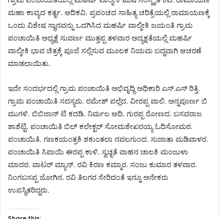
ಮಹಾ ಕಾವ್ಯದ ಕರ್ತೃ. ಆದಿಕವಿ. ಪ್ರಪಂಚದ ಸಾಹಿತ್ಯ ಚರಿತ್ರೆಯಲ್ಲಿ ರಾಮಾಯಣಕ್ಕೆ
ಒಂದು ವಿಶೇಷ ಸ್ಥಾನವನ್ನು ಒದಗಿಸಿದ ಮಹರ್ಷಿ ವಾಲ್ಮೀಕಿ ಜಯಂತಿ ಗ್ರಾಮ
ಪಂಚಾಯಿತಿ ಅಧ್ಯಕ್ಷೆ ಸುವರ್ಣ ಮುತ್ತಪ್ಪ ತಳವಾರ ಅದ್ಯಕ್ಷತೆಯಲ್ಲಿ ಮಹರ್ಷಿ
ವಾಲ್ಮೀಕಿ ಭಾವ ಚಿತ್ರಕ್ಕೆ ಪೂಜೆ ಸಲ್ಲಿಸುವ ಮೂಲಕ ನಿಯಮ ಬದ್ದವಾಗಿ ಆಚರಣೆ
ಮಾಡಲಾಯಿತು.
ಇದೇ ಸಂದರ್ಭದಲ್ಲಿ ಗ್ರಾಮ ಪಂಚಾಯಿತಿ ಅಭಿವೃದ್ಧಿ ಅಧಿಕಾರಿ ಎಸ್.ಎಸ್ ರಿತ್ತಿ.
ಗ್ರಾಮ ಪಂಚಾಯಿತಿ ಸದಸ್ಯರು. ರಮೇಶ್ ಪಲ್ಲೆದ. ವೀರಪ್ಪ ವಾಲಿ. ಅನ್ನಪೂರ್ಣ ಬಿ
ಮುಗಳಿ. ಬಿಬಿಜಾನ್ ಟಿ ಕದಡಿ. ನಿರ್ಮಲ ಆದಿ. ಗುರಪ್ಪ ರೋಣದ. ಬಸವರಾಜ
ಶಾಶೆಟ್ಟಿ. ಪಂಚಾಯಿತಿ ಬಿಲ್ ಕಲೇಕ್ಟರ್ ಸೋಮಶೇಖರಯ್ಯ ಓದಿಸೋಮಠ.
ಪಂಚಾಯಿತಿ. ಗಣಕಯಂತ್ರಕಿ ಶಕುಂತಲಾ ನವಲಗುಂದ. ಸುಜಾತಾ ಮಡಿವಾಳರ.
ಪಂಚಾಯಿತಿ ಸಿಪಾಯಿ ಈರಪ್ಪ ಕಾಳಿ. ಸ್ವಚ್ಛತೆ ವಾಹನ ಚಾಲಕಿ ಮಂಜುಳಾ
ಮಾದರ. ವಾಟರ್ ಮ್ಯಾನ್. ರವಿ ಕಿರಣ ಕಮ್ಮಾರ. ಸಂಜು ಕುಮಾರ ತಳವಾರ.
ನಿಂಗಬಸಪ್ಪ ಜೋಗಿನ. ರವಿ ತಿಲಗರ ಸೇರಿದಂತೆ ಇನ್ನೂ ಅನೇಕರು
ಉಪಸ್ಥಿತರಿದ್ದರು.
Share this: