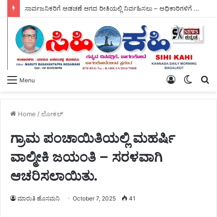
ಮಳೆ ಕೈಕೊಟ್ಟ ಪರಿಣಾಮ ಬೆಳೆಗಳಿಗೆ ಸಂಕಷ್ಟ, ಪೋತ್ನಾಳ ಕೊಟ್ನೆಕಲ್‌ನಲ್ಲಿ – ಸಚಿವರ ಪರಿಶೀಲನೆ.
Log
Switch
S
Menu
In
skin
fo
Home
/
ಲೋಕಲ್
ಗ್ರಾಮ ಪಂಚಾಯಿತಿಯಲ್ಲಿ ಮಹರ್ಷಿ
ವಾಲ್ಮೀಕಿ ಜಯಂತಿ – ಸರಳವಾಗಿ
ಆಚರಿಸಲಾಯಿತು.
ಮಾರುತಿ ಹೊಸಮನಿ
October 7, 2025
41