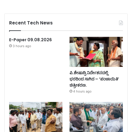
Recent Tech News
E-Paper 09.08.2026
3 hours ago
ಪಿ.ಶೇಷಾದ್ರಿ ನಿರ್ದೇಶನದಲ್ಲಿ
ಭರದಿಂದ ಸಾಗಿದ – ‘ಪಂಚಾಯಿತಿ’
ಚಿತ್ರೀಕರಣ.
4 hours ago