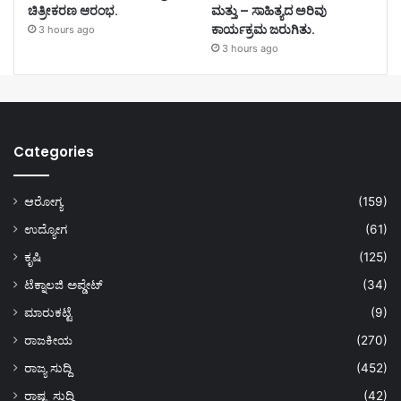
ಚಿತ್ರೀಕರಣ ಆರಂಭ.
ಮತ್ತು – ಸಾಹಿತ್ಯದ ಅರಿವು
ಕಾರ್ಯಕ್ರಮ ಜರುಗಿತು.
3 hours ago
3 hours ago
Categories
ಆರೋಗ್ಯ
(159)
ಉದ್ಯೋಗ
(61)
ಕೃಷಿ
(125)
ಟೆಕ್ನಾಲಜಿ ಅಪ್ಡೇಟ್
(34)
ಮಾರುಕಟ್ಟೆ
(9)
ರಾಜಕೀಯ
(270)
ರಾಜ್ಯ ಸುದ್ದಿ
(452)
ರಾಷ್ಟ್ರ ಸುದ್ದಿ
(42)