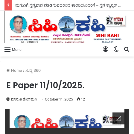
ಮಗುವಿಗೆ ಸ್ತನ್ಯಪಾನ ಮಾಡಿಸುವದರಿಂದ ತಾಯಿಯಂದಿರಿಗೆ – ಸ್ತನ ಕ್ಯಾನ್ಸರ್ ಮಧುಮೇಹ ದೂರ.
Log
Switch
S
Menu
In
skin
fo
Home
/
ಸುದ್ದಿ 360
E Paper 11/10/2025.
ಮಾರುತಿ ಹೊಸಮನಿ
October 11, 2025
12