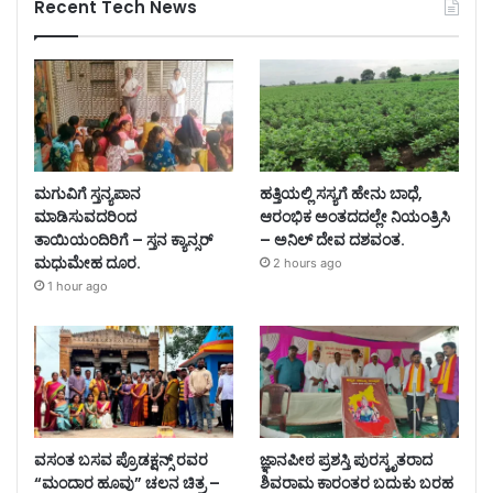
Recent Tech News
ಮಗುವಿಗೆ ಸ್ತನ್ಯಪಾನ
ಹತ್ತಿಯಲ್ಲಿ ಸಸ್ಯಗೆ ಹೇನು ಬಾಧೆ,
ಮಾಡಿಸುವದರಿಂದ
ಆರಂಭಿಕ ಅಂತದದಲ್ಲೇ ನಿಯಂತ್ರಿಸಿ
ತಾಯಿಯಂದಿರಿಗೆ – ಸ್ತನ ಕ್ಯಾನ್ಸರ್
– ಅನಿಲ್ ದೇವ ದಶವಂತ.
ಮಧುಮೇಹ ದೂರ.
2 hours ago
1 hour ago
ವಸಂತ ಬಸವ ಪ್ರೊಡಕ್ಷನ್ಸ್ ರವರ
ಜ್ಞಾನಪೀಠ ಪ್ರಶಸ್ತಿ ಪುರಸ್ಕೃತರಾದ
“ಮಂದಾರ ಹೂವು” ಚಲನ ಚಿತ್ರ –
ಶಿವರಾಮ ಕಾರಂತರ ಬದುಕು ಬರಹ