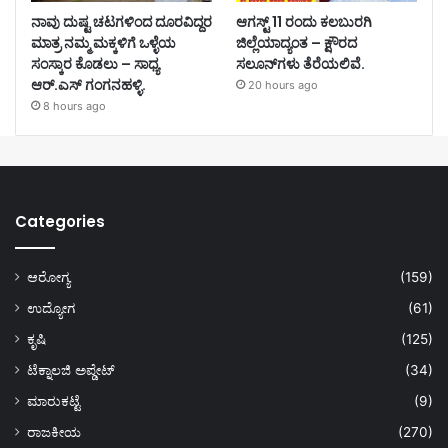
ನಾವು ದುಷ್ಟ ಚಟಗಳಿಂದ ದೂರವಿದ್ದರ
ಆಗಸ್ಟ್ 11 ರಂದು ಕಲಬುರಗಿ
ಮಾತ್ರ ನಮ್ಮ ಮಕ್ಕಳಿಗೆ ಒಳ್ಳೆಯ
ಜಿಲ್ಲೆಯಾದ್ಯಂತ – ಕ್ಷೌರದ
ಸಂಸ್ಕಾರ ಕೊಡಲು – ಸಾಧ್ಯ
ಸಲೂನ್‌ಗಳು ತೆರೆಯಲಿವೆ.
ಆರ್.ಎಸ್ ಗಂಗನಹಳ್ಳಿ.
20 hours ago
8 hours ago
Categories
ಆರೋಗ್ಯ
(159)
ಉದ್ಯೋಗ
(61)
ಕೃಷಿ
(125)
ಟೆಕ್ನಾಲಜಿ ಅಪ್ಡೇಟ್
(34)
ಮಾರುಕಟ್ಟೆ
(9)
ರಾಜಕೀಯ
(270)