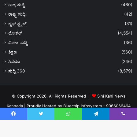
ರಾಜ್ಯ ಸುದ್ದಿ
(460)
ರಾಷ್ಟ್ರ ಸುದ್ದಿ
(42)
ಲೈಫ್ ಸ್ಟೈಲ್
(31)
ಲೋಕಲ್
(4,554)
ವಿದೇಶ ಸುದ್ದಿ
(36)
ಶಿಕ್ಷಣ
(560)
ಸಿನೆಮಾ
(246)
ಸುದ್ದಿ 360
(8,579)
© Copyright 2026, All Rights Reserved |
Sihi Kahi News
Kannada
| Proudly Hosted by
Bluechip Infosystem - 9066066464
About US
Privacy Policy
Ads Policy
Terms and Conditions
Facebook
Twitter
WhatsApp
Telegram
Viber
Contact Us