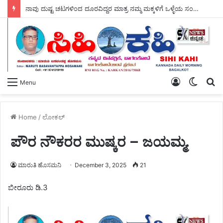
ನಾವು ದುಷ್ಟ ಚಟಗಳಿಂದ ದೂರವಿದ್ದರ ಮಾತ್ರ ನಮ್ಮ ಮಕ್ಕಳಿಗೆ ಒಳ್ಳೆಯ ಸಂಸ್ಕಾರ ಕೊಡಲು – ಸಾಧ್ಯ ಆರ್.ಎಸ್ ಗಂಗನಹಳ್ಳಿ.
Log
Switch
S
Menu
In
skin
fo
Home
/
ಲೋಕಲ್
ಪೌರ ನೌಕರರ ಮುಷ್ಕರ – ಜಯಮ್ಮ.
ಮಾರುತಿ ಹೊಸಮನಿ
December 3, 2025
21
ಬೀರೂರು ಡಿ.3