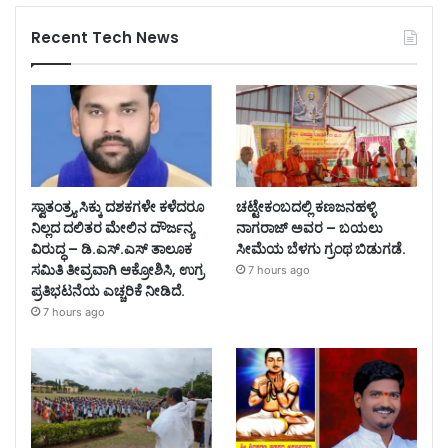
Recent Tech News
ಸ್ವಾತಂತ್ರ್ಯ ಸಿಕ್ಕು ದಶಕಗಳೇ ಕಳೆದರೂ
ಚಟ್ಟೇಕಂಬದಲ್ಲಿ ಕಣಜನಹಳ್ಳಿ
ನಿಲ್ಲದ ದಲಿತರ ಮೇಲಿನ ದೌರ್ಜನ್ಯ
ನಾಗರಾಜ್ ಅವರ – ಬಯಲು
ವಿರುದ್ಧ – ಡಿ.ಎಸ್.ಎಸ್ ತಾಲೂಕ
ಸೀಮೆಯ ಬೆಳಗು ಗ್ರಂಥ ಬಿಡುಗಡೆ.
ಸಮಿತಿ ತೀವ್ರವಾಗಿ ಆಕ್ರೋಶಿಸಿ, ಉಗ್ರ
7 hours ago
ಪ್ರತಿಭಟನೆಯ ಎಚ್ಚರಿಕೆ ನೀಡಿದೆ.
7 hours ago