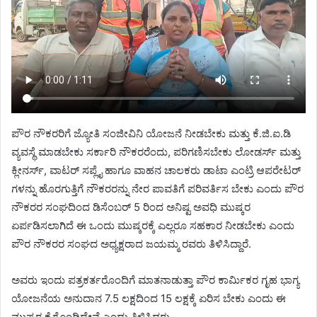
ಪೌರ ನೌಕರರಿಗೆ ಜ್ಯೋತಿ ಸಂಜೀವಿನಿ ಯೋಜನೆ ನೀಡಬೇಕು ಮತ್ತು ಕೆ.ಜಿ.ಐ.ಡಿ
ವ್ಯವಸ್ಥೆ ಮಾಡಬೇಕು ಸರ್ಕಾರಿ ನೌಕರರೆಂದು, ಪರಿಗಣಿಸಬೇಕು ಲೋಡರ್ಸ್ ಮತ್ತು
ಕ್ಲೀನರ್ಸ್, ವಾಟರ್ ಸಪ್ಲೈ ಹಾಗೂ ವಾಹನ ಚಾಲಕರು ಡಾಟಾ ಎಂಟ್ರಿ ಆಪರೇಟರ್
ಗಳನ್ನು ಹೊರಗುತ್ತಿಗೆ ನೌಕರರನ್ನು ನೇರ ಪಾವತಿಗೆ ಪರಿವರ್ತಿಸ ಬೇಕು ಎಂದು ಪೌರ
ನೌಕರರ ಸಂಘದಿಂದ ಡಿಸೆಂಬರ್ 5 ರಿಂದ ಅನಿಷ್ಟ ಅವಧಿ ಮುಷ್ಕರ
ಏರ್ಪಡಿಸಲಾಗಿದೆ ಈ ಒಂದು ಮುಷ್ಕರಕ್ಕೆ ಎಲ್ಲರೂ ಸಹಕಾರ ನೀಡಬೇಕು ಎಂದು
ಪೌರ ನೌಕರರ ಸಂಘದ ಅಧ್ಯಕ್ಷರಾದ ಜಯಮ್ಮ ರವರು ತಿಳಿಸಿದ್ದಾರೆ.
ಅವರು ಇಂದು ಪತ್ರಕರ್ತರೊಂದಿಗೆ ಮಾತನಾಡುತ್ತಾ ಪೌರ ಕಾರ್ಮಿಕರ ಗೃಹ ಭಾಗ್ಯ
ಯೋಜನೆಯ ಅನುದಾನ 7.5 ಲಕ್ಷದಿಂದ 15 ಲಕ್ಷಕ್ಕೆ ಏರಿಸ ಬೇಕು ಎಂದು ಈ
ಮುಷ್ಕರ ಕೈಗೊಂಡಿದ್ದೇವೆ ಎಂದು ತಿಳಿಸಿದರು.