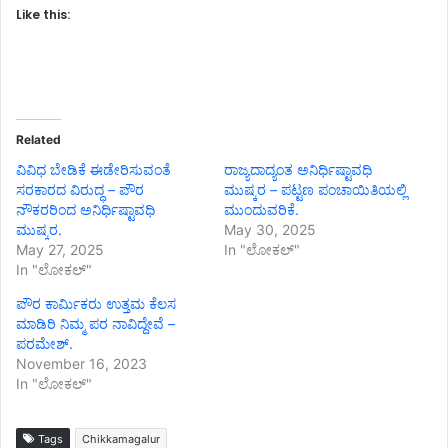
Like this:
Related
ವಿವಿಧ ಬೇಡಿಕೆ ಈಡೇರಿಸುವಂತೆ
ರಾಜ್ಯದಾದ್ಯಂತ ಅನಿರ್ಧಿಷ್ಟಾವಧಿ
ಸರಕಾರದ ವಿರುದ್ಧ – ಪೌರ
ಮುಷ್ಕರ – ಪಟ್ಟಣ ಪಂಚಾಯಿತಿಯಲ್ಲಿ
ನೌಕರರಿಂದ ಅನಿರ್ಧಿಷ್ಟಾವಧಿ
ಮುಂದುವರಿಕೆ.
ಮುಷ್ಕರ.
May 30, 2025
May 27, 2025
In "ಲೋಕಲ್"
In "ಲೋಕಲ್"
ಪೌರ ಕಾರ್ಮಿಕರು ಉತ್ತಮ ಕೆಲಸ
ಮಾಡಿರಿ ನಿಮ್ಮ ಪರ ನಾವಿದ್ದೇವೆ –
ಪರಮೇಶ್.
November 16, 2023
In "ಲೋಕಲ್"
Tags
Chikkamagalur