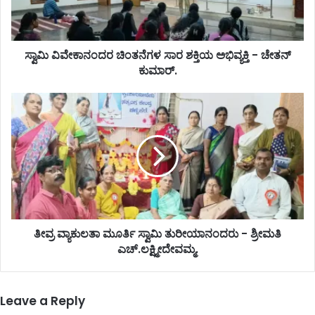
ಸ್ವಾಮಿ ವಿವೇಕಾನಂದರ ಚಿಂತನೆಗಳ ಸಾರ ಶಕ್ತಿಯ ಅಭಿವ್ಯಕ್ತಿ - ಚೇತನ್
ಕುಮಾರ್.
ತೀವ್ರ ವ್ಯಾಕುಲತಾ ಮೂರ್ತಿ ಸ್ವಾಮಿ ತುರೀಯಾನಂದರು - ಶ್ರೀಮತಿ
ಎಚ್.ಲಕ್ಷ್ಮೀದೇವಮ್ಮ.
Leave a Reply