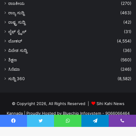
ರಾಜಕೀಯ
(270)
ರಾಜ್ಯ ಸುದ್ದಿ
(463)
ರಾಷ್ಟ್ರ ಸುದ್ದಿ
(42)
ಲೈಫ್ ಸ್ಟೈಲ್
(31)
ಲೋಕಲ್
(4,554)
ವಿದೇಶ ಸುದ್ದಿ
(36)
ಶಿಕ್ಷಣ
(560)
ಸಿನೆಮಾ
(246)
ಸುದ್ದಿ 360
(8,582)
© Copyright 2026, All Rights Reserved |
Sihi Kahi News
Kannada
| Proudly Hosted by
Bluechip Infosystem - 9066066464
About US
Privacy Policy
Ads Policy
Terms and Conditions
Facebook
Twitter
WhatsApp
Telegram
Viber
Contact Us