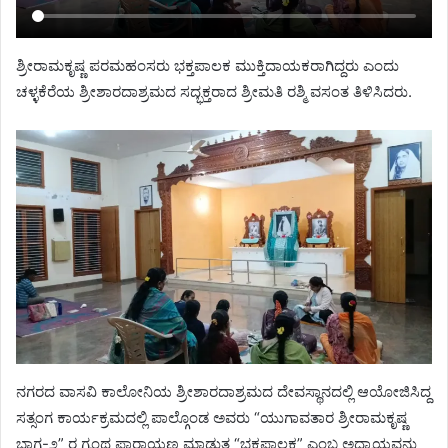
ಶ್ರೀರಾಮಕೃಷ್ಣ ಪರಮಹಂಸರು ಭಕ್ತಪಾಲಕ ಮುಕ್ತಿದಾಯಕರಾಗಿದ್ದರು ಎಂದು
ಚಳ್ಳಕೆರೆಯ ಶ್ರೀಶಾರದಾಶ್ರಮದ ಸದ್ಭಕ್ತರಾದ ಶ್ರೀಮತಿ ರಶ್ಮಿ ವಸಂತ ತಿಳಿಸಿದರು.
ನಗರದ ವಾಸವಿ ಕಾಲೋನಿಯ ಶ್ರೀಶಾರದಾಶ್ರಮದ ದೇವಸ್ಥಾನದಲ್ಲಿ ಆಯೋಜಿಸಿದ್ದ
ಸತ್ಸಂಗ ಕಾರ್ಯಕ್ರಮದಲ್ಲಿ ಪಾಲ್ಗೊಂಡ ಅವರು “ಯುಗಾವತಾರ ಶ್ರೀರಾಮಕೃಷ್ಣ
ಭಾಗ-೨” ರ ಗ್ರಂಥ ಪಾರಾಯಣ ಮಾಡುತ್ತ “ಭಕ್ತಪಾಲಕ” ಎಂಬ ಅಧ್ಯಾಯವನ್ನು