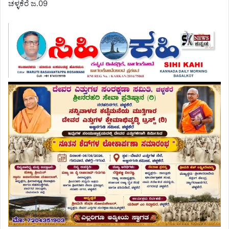
ಚಳ್ಳಕೆರೆ ಜ.09