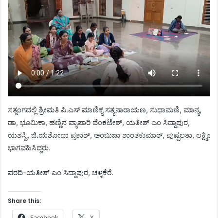
ಸತ್ಸಂಗದಲ್ಲಿ ಶ್ರೀಮತಿ ಪಿ.ಎಸ್ ಮಾಣಿಕ್ಯ ಸತ್ಯನಾರಾಯಣ, ಸುಧಾಮಣಿ, ಮಾನ್ಯ,
ಡಾ, ಭೂಮಿಕಾ, ಹಣ್ಣಿನ ವ್ಯಾಪಾರಿ ವೆಂಕಟೇಶ್, ಯತೀಶ್ ಎಂ ಸಿದ್ದಾಪುರ,
ಯಶಸ್ವಿ, ಜಿ.ಯಶೋಧಾ ಪ್ರಕಾಶ್, ಅಂಬುಜಾ ಶಾಂತಕುಮಾರ್, ಪುಷ್ಪಲತಾ, ಲಕ್ಷ್ಮೀ
ಭಾಗವಹಿಸಿದ್ದರು.
ವರದಿ-ಯತೀಶ್ ಎಂ ಸಿದ್ದಾಪುರ, ಚಳ್ಳಕೆರೆ.
Share this:
Facebook
X