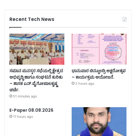
Recent Tech News
ಸಮಾನ ಮನಸ್ಕರ ಸಭೆಯಲ್ಲಿ ಕ್ಷೇತ್ರದ
ಭಾನುವಾರ ಚಿನ್ಮೂಲದ್ರಿ ಅಕ್ಷರೋತ್ಸವ
ಅಭಿವೃದ್ಧಿ ಹಾಗೂ ಸಂಘಟನೆ ಕುರಿತು
– ಕಾರ್ಯಕ್ರಮ ಆಯೋಜನೆ.
– ಶಾಸಕ ಎನ್.ವೈ ಗೋಪಾಲಕೃಷ್ಣ
2 hours ago
ಚರ್ಚೆ.
51 minutes ago
E-Paper 08.08.2026
11 hours ago