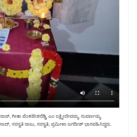
ರಾಜ್, ಗೀತಾ ವೆಂಕಟೇಶರೆಡ್ಡಿ, ಎಂ ಲಕ್ಷ್ಮೀದೇವಮ್ಮ, ಸುವರ್ಣಮ್ಮ,
್, ಸರಸ್ವತಿ ರಾಜು, ಸರಸ್ವತಿ, ಪ್ರಮೀಳಾ ಜಗದೀಶ್ ಭಾಗವಹಿಸಿದ್ದರು.