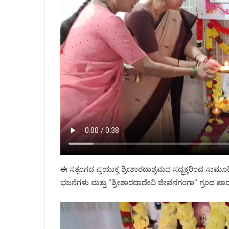
ಈ ಸತ್ಸಂಗದ ಪ್ರಯುಕ್ತ ಶ್ರೀಶಾರದಾಶ್ರಮದ ಸದ್ಭಕ್ತರಿಂದ ಸಾಮೂಹ
ಭಜನೆಗಳು ಮತ್ತು “ಶ್ರೀಶಾರದಾದೇವಿ ಜೀವನಗಂಗಾ” ಗ್ರಂಥ ಪಾರ