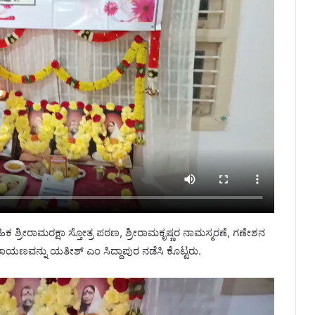
ಿಕ ಶ್ರೀರಾಮರಕ್ಷಾ ಸ್ತೋತ್ರ ಪಠಣ, ಶ್ರೀರಾಮಕೃಷ್ಣರ ನಾಮಸ್ಮರಣೆ, ಗಣೇಶನ
ಾಯಣವನ್ನು ಯತೀಶ್ ಎಂ ಸಿದ್ದಾಪುರ ನಡೆಸಿ ಕೊಟ್ಟರು.