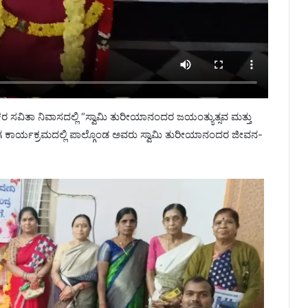
್ಷಕರ ಸವಿತಾ ನಿವಾಸದಲ್ಲಿ “ಸ್ವಾಮಿ ತುರೀಯಾನಂದರ ಜಯಂತ್ಯುತ್ಸವ ಮತ್ತು
ಂಗ ಕಾರ್ಯಕ್ರಮದಲ್ಲಿ ಪಾಲ್ಗೊಂಡ ಅವರು ಸ್ವಾಮಿ ತುರೀಯಾನಂದರ ಜೀವನ-