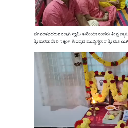
ಭಗವಂತನದರುಶನಕ್ಕಾಗಿ ಸ್ವಾಮಿ ತುರೀಯಾನಂದರು ತೀವ್ರ ವ್ಯಾಕ
ಶ್ರೀಶಾರದಾದೇವಿ ಸತ್ಸಂಗ ಕೇಂದ್ರದ ಮುಖ್ಯಸ್ಥರಾದ ಶ್ರೀಮತಿ ಎಚ್.