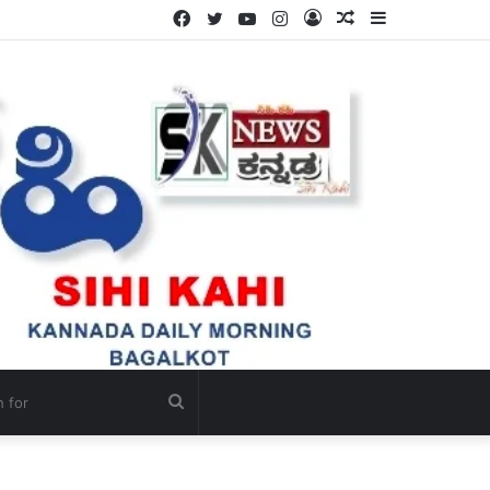
Facebook
Twitter
YouTube
Instagram
Log
Random
Sidebar
In
Article
Search
for