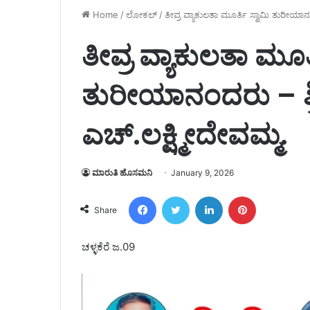
Home
/
ಲೋಕಲ್
/
ತೀವ್ರ ವ್ಯಾಕುಲತಾ ಮೂರ್ತಿ ಸ್ವಾಮಿ ತುರೀಯಾನ
ತೀವ್ರ ವ್ಯಾಕುಲತಾ ಮೂರ್
ತುರೀಯಾನಂದರು – ಶ್
ಎಚ್.ಲಕ್ಷ್ಮೀದೇವಮ್ಮ.
ಮಾರುತಿ ಹೊಸಮನಿ
January 9, 2026
Facebook
Twitter
LinkedIn
Pinterest
Share
ಚಳ್ಳಕೆರೆ ಜ.09