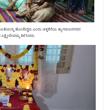
ುಲತೆಯನ್ನು ಹೊಂದಿದ್ದರು ಎಂದು ಚಳ್ಳಕೆರೆಯ ತ್ಯಾಗರಾಜನಗರದ
ಲಕ್ಷ್ಮೀದೇವಮ್ಮ ತಿಳಿಸಿದರು.