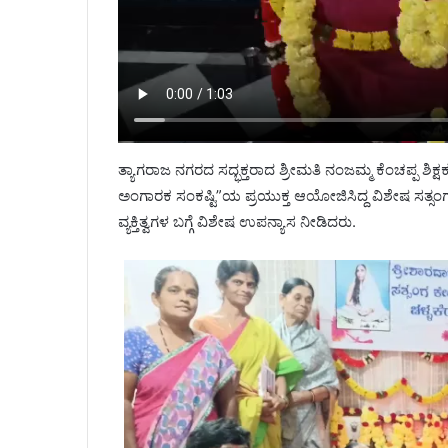
ತ್ಯಾಗರಾಜ ನಗರದ ಸದ್ಭಕ್ತರಾದ ಶ್ರೀಮತಿ ನಂಜಮ್ಮ ಕೆಂಚಪ್ಪ ಶಿಕ
ಅಂಗಾರಕ ಸಂಕಷ್ಟಿ”ಯ ಪ್ರಯುಕ್ತ ಆಯೋಜಿಸಿದ್ದ ವಿಶೇಷ ಸತ್ಸ
ವ್ಯಕ್ತಿತ್ವಗಳ ಬಗ್ಗೆ ವಿಶೇಷ ಉಪನ್ಯಾಸ ನೀಡಿದರು.