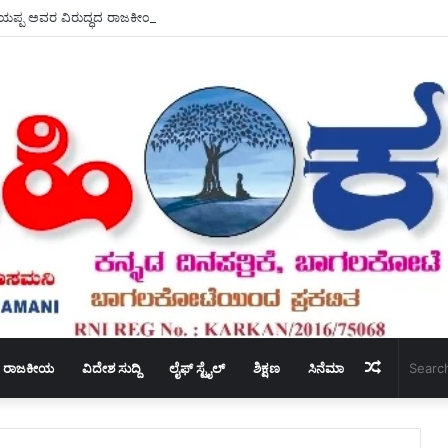
ನಿಯಪ್ಪ ಅವರ ವಿರುದ್ಧದ ರಾಜಕೀಯ ವಿದ್ಯಮಾನಗಳಿಗೆ – ವೈ.ಸಿ ಕಾಂಬಳೆ ತೀವ್ರ ಆಕ್ರೋಶ.
Random
ರಾಜಕೀಯ
ವಿದೇಶ ಸುದ್ದಿ
ಲೈಫ್ ಸ್ಟೈಲ್
ಶಿಕ್ಷಣ
ಸಿನೆಮಾ
Article