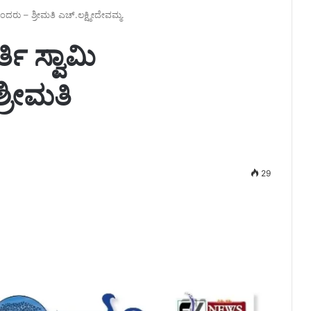
ಂದರು – ಶ್ರೀಮತಿ ಎಚ್.ಲಕ್ಷ್ಮೀದೇವಮ್ಮ.
ತಿ ಸ್ವಾಮಿ
ರೀಮತಿ
29