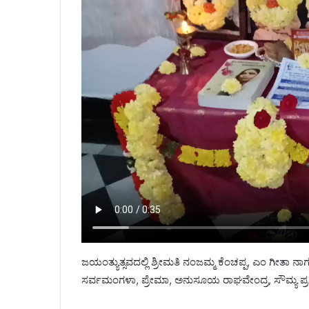
ಜಯಂತ್ಯುತ್ಸವದಲ್ಲಿ ಶ್ರೀಮತಿ ನಂಜಮ್ಮ ಕೆಂಚಪ್ಪ, ಎಂ ಗೀತಾ ನಾಗ
ಸರ್ವಮಂಗಳಾ, ಪ್ರೇಮಾ, ಅನುಸೂಯ ರಾಘವೇಂದ್ರ, ಸೌಮ್ಯ ಪ್ರಸಾದ