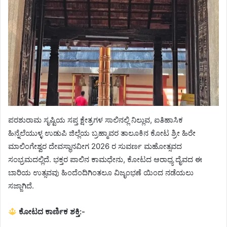
ಪರಶುರಾಮ ಸೃಷ್ಟಿಯ ಸಪ್ತ ಕ್ಷೇತ್ರಗಳ ಸಾಲಿನಲ್ಲಿ ನಿಲ್ಲುವ, ಐತಿಹಾಸಿಕ
ಹಿನ್ನೆಲೆಯುಳ್ಳ ಉಡುಪಿ ಜಿಲ್ಲೆಯ ಬ್ರಹ್ಮಾವರ ತಾಲೂಕಿನ ಕೋಟ ಶ್ರೀ ಹಿರೇ
ಮಾಲಿಂಗೇಶ್ವರ ದೇವಸ್ಥಾನವೀಗ 2026 ರ ಸುವರ್ಣ ಮಹೋತ್ಸವದ
ಸಂಭ್ರಮದಲ್ಲಿದೆ. ಭಕ್ತರ ಪಾಲಿನ ಕಾಮಧೇನು, ಕೋಟದ ಆರಾಧ್ಯ ದೈವದ ಈ
ಬಾರಿಯ ಉತ್ಸವವು ಹಿಂದೆಂದಿಗಿಂತಲೂ ವಿಜೃಂಭಣೆ ಯಿಂದ ನಡೆಯಲು
ಸಜ್ಜಾಗಿದೆ.
ಕೋಟದ ಕಾರ್ಣಿಕ ಶಕ್ತಿ:-