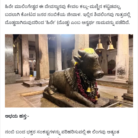
ಹಿರೇ ಮಾಲಿಂಗೇಶ್ವರ ಈ ದೇವಸ್ಥಾನವು ಕೇವಲ ಕಲ್ಲು-ಮಣ್ಣಿನ ಕಟ್ಟಡವಲ್ಲ,
ಬದಲಾಗಿ ಕೋಟದ ಜನರ ನಂಬಿಕೆಯ ಜೀವಾಳ. ಇಲ್ಲಿನ ಶಿವಲಿಂಗವು ಗಾತ್ರದಲ್ಲಿ
ದೊಡ್ಡದಾಗಿರುವುದರಿಂದ ‘ಹಿರೇ’ (ದೊಡ್ಡ) ಎಂಬ ಅನ್ವರ್ಥ ನಾಮವನ್ನು ಪಡೆದಿದೆ.
ಅಭಯ ಹಸ್ತ:-
ನಂಬಿ ಬಂದ ಭಕ್ತರ ಸಂಕಷ್ಟಗಳನ್ನು ಪರಿಹರಿಸುವಲ್ಲಿ ಈ ಲಿಂಗವು ಅತ್ಯಂತ