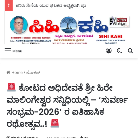
ಹಸಿರು ಸೇನೆಯ ಯುವ ಘಟಕದ ಅಧ್ಯಕ್ಷರಾಗಿ ಪ್ರಶಾಂತ ಭೂಸನೂರ ಆಯ್ಕೆ.
Log
Switch
S
Menu
In
skin
fo
Home
/
ಲೋಕಲ್
ಕೋಟದ ಅಧಿದೇವತೆ ಶ್ರೀ ಹಿರೇ
ಮಾಲಿಂಗೇಶ್ವರ ಸನ್ನಿಧಿಯಲ್ಲಿ – ‘ಸುವರ್ಣ
ಸಂಭ್ರಮ-2026’ ರ ಐತಿಹಾಸಿಕ
ರಥೋತ್ಸವ..!