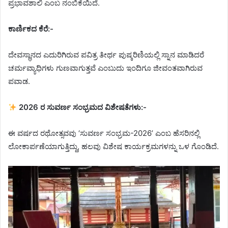
ಪ್ರಭಾವಶಾಲಿ ಎಂಬ ನಂಬಿಕೆಯಿದೆ.
ಕಾರ್ಣಿಕದ ಕೆರೆ:-
ದೇವಸ್ಥಾನದ ಎದುರಿಗಿರುವ ಪವಿತ್ರ ತೀರ್ಥ ಪುಷ್ಕರಿಣಿಯಲ್ಲಿ ಸ್ನಾನ ಮಾಡಿದರೆ
ಚರ್ಮವ್ಯಾಧಿಗಳು ಗುಣವಾಗುತ್ತವೆ ಎಂಬುದು ಇಂದಿಗೂ ಜೀವಂತವಾಗಿರುವ
ಪವಾಡ.
2026 ರ ಸುವರ್ಣ ಸಂಭ್ರಮದ ವಿಶೇಷತೆಗಳು:-
ಈ ವರ್ಷದ ರಥೋತ್ಸವವು ‘ಸುವರ್ಣ ಸಂಭ್ರಮ-2026’ ಎಂಬ ಹೆಸರಿನಲ್ಲಿ
ಲೋಕಾರ್ಪಣೆಯಾಗುತ್ತಿದ್ದು, ಹಲವು ವಿಶೇಷ ಕಾರ್ಯಕ್ರಮಗಳನ್ನು ಒಳ ಗೊಂಡಿದೆ.