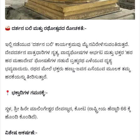
ದರ್ಶನ ಬಲಿ ಮತ್ತು ರಥೋತ್ಸವದ ರೋಚಕತೆ:-
ಇಲ್ಲಿ ನಡೆಯುವ ‘ದರ್ಶನ ಬಲಿ’ ಕಾರ್ಯಕ್ರಮವು ಮೈ ನವಿರೇಳಿಸುವಂತಿರುತ್ತದೆ.
ದೇವದರ್ಶನ ಪಾತ್ರಧಾರಿಗಳ ನೃತ್ಯ, ವಾದ್ಯಘೋಷಗಳ ಆರ್ಭಟ ಮತ್ತು ಭಕ್ತರ ‘ಹರ
ಹರ ಮಹಾದೇವ’ ಘೋಷಣೆಗಳ ನಡುವೆ ಬ್ರಹ್ಮರಥ ಎಳೆಯುವ ದೃಶ್ಯ
ಭವ್ಯವಾದುದು. ರಥದ ಮೇಲೆ ಭಕ್ತರು ಹಣ್ಣು-ಜವನ ಎಸೆಯುವ ಮೂಲಕ ತಮ್ಮ
ಹರಕೆಯನ್ನು ತೀರಿಸುತ್ತಾರೆ.
ಭಕ್ತಾದಿಗಳ ಗಮನಕ್ಕೆ:-
ಸ್ಥಳ, ಶ್ರೀ ಹಿರೇ ಮಾಲಿಂಗೇಶ್ವರ ದೇವಸ್ಥಾನ, ಕೋಟ (ರಾಷ್ಟ್ರೀಯ ಹೆದ್ದಾರಿ 66 ಕ್ಕೆ
ಹೊಂದಿ ಕೊಂಡಿದೆ).
ವಿಶೇಷ ಆಕರ್ಷಣೆ:-