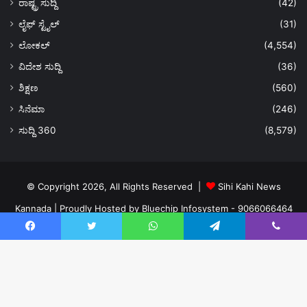
ರಾಷ್ಟ್ರ ಸುದ್ದಿ
(42)
ಲೈಫ್ ಸ್ಟೈಲ್
(31)
ಲೋಕಲ್
(4,554)
ವಿದೇಶ ಸುದ್ದಿ
(36)
ಶಿಕ್ಷಣ
(560)
ಸಿನೆಮಾ
(246)
ಸುದ್ದಿ 360
(8,579)
© Copyright 2026, All Rights Reserved |
Sihi Kahi News
Kannada
| Proudly Hosted by
Bluechip Infosystem - 9066066464
About US
Privacy Policy
Ads Policy
Terms and Conditions
Facebook
Twitter
WhatsApp
Telegram
Viber
Contact Us
Facebook
Twitter
YouTube
Instagram
Ba