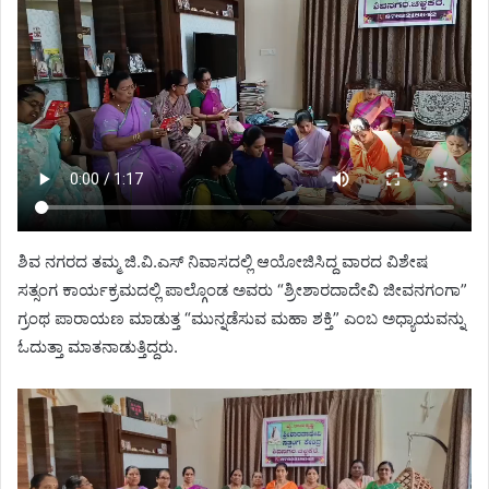
ಶಿವ ನಗರದ ತಮ್ಮ ಜಿ.ವಿ.ಎಸ್ ನಿವಾಸದಲ್ಲಿ ಆಯೋಜಿಸಿದ್ದ ವಾರದ ವಿಶೇಷ
ಸತ್ಸಂಗ ಕಾರ್ಯಕ್ರಮದಲ್ಲಿ ಪಾಲ್ಗೊಂಡ ಅವರು “ಶ್ರೀಶಾರದಾದೇವಿ ಜೀವನಗಂಗಾ”
ಗ್ರಂಥ ಪಾರಾಯಣ ಮಾಡುತ್ತ “ಮುನ್ನಡೆಸುವ ಮಹಾ ಶಕ್ತಿ” ಎಂಬ ಅಧ್ಯಾಯವನ್ನು
ಓದುತ್ತಾ ಮಾತನಾಡುತ್ತಿದ್ದರು.