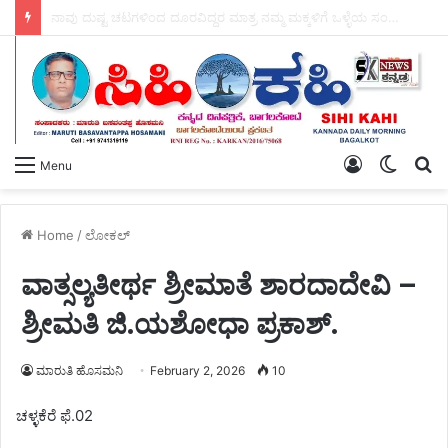
ಆಗಸ್ಟ್ 11 ರಂದು ಕಲಬುರಗಿ ಜಿಲ್ಲೆಯಾದ್ಯಂತ – ಕ್ಷೌರದ ಸಲೂನ್‌ಗಳು ತೆರೆಯಲಿವೆ.
Log
Switch
S
Menu
In
skin
fo
Home
/
ಲೋಕಲ್
ವಾತ್ಸಲ್ಯತೀರ್ಥ ಶ್ರೀಮಾತೆ ಶಾರದಾದೇವಿ –
ಶ್ರೀಮತಿ ಜಿ.ಯಶೋಧಾ ಪ್ರಕಾಶ್.
ಮಾರುತಿ ಹೊಸಮನಿ
February 2, 2026
10
ಚಳ್ಳಕೆರೆ ಫೆ.02