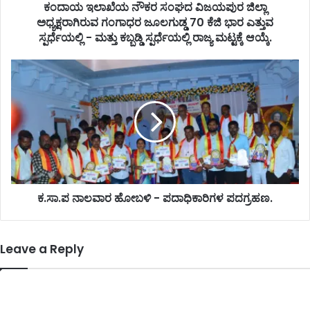
ಕಂದಾಯ ಇಲಾಖೆಯ ನೌಕರ ಸಂಘದ ವಿಜಯಪುರ ಜಿಲ್ಲಾ
ಅಧ್ಯಕ್ಷರಾಗಿರುವ ಗಂಗಾಧರ ಜೂಲಗುಡ್ಡ 70 ಕೆಜಿ ಭಾರ ಎತ್ತುವ
ಸ್ಪರ್ಧೆಯಲ್ಲಿ - ಮತ್ತು ಕಬ್ಬಡ್ಡಿ ಸ್ಪರ್ಧೆಯಲ್ಲಿ ರಾಜ್ಯ ಮಟ್ಟಕ್ಕೆ ಆಯ್ಕೆ.
ಕ.ಸಾ.ಪ ನಾಲವಾರ ಹೋಬಳಿ - ಪದಾಧಿಕಾರಿಗಳ ಪದಗ್ರಹಣ.
Leave a Reply