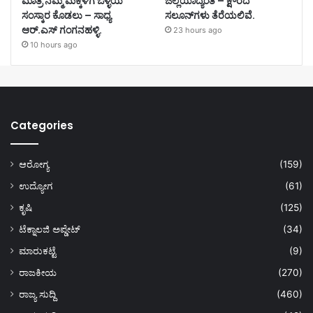
ಮಾತ್ರ ನಮ್ಮ ಮಕ್ಕಳಿಗೆ ಒಳ್ಳೆಯ
ಜಿಲ್ಲೆಯಾದ್ಯಂತ – ಕ್ಷೌರದ
ಸಂಸ್ಕಾರ ಕೊಡಲು – ಸಾಧ್ಯ
ಸಲೂನ್‌ಗಳು ತೆರೆಯಲಿವೆ.
ಆರ್.ಎಸ್ ಗಂಗನಹಳ್ಳಿ.
23 hours ago
10 hours ago
Categories
ಆರೋಗ್ಯ
(159)
ಉದ್ಯೋಗ
(61)
ಕೃಷಿ
(125)
ಟೆಕ್ನಾಲಜಿ ಅಪ್ಡೇಟ್
(34)
ಮಾರುಕಟ್ಟೆ
(9)
ರಾಜಕೀಯ
(270)
ರಾಜ್ಯ ಸುದ್ದಿ
(460)