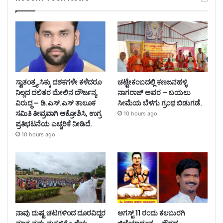
ಸ್ವಾತಂತ್ರ್ಯ ಸಿಕ್ಕು ದಶಕಗಳೇ ಕಳೆದರೂ
ಚಟ್ಟೇಕಂಬದಲ್ಲಿ ಕಣಜನಹಳ್ಳಿ
ನಿಲ್ಲದ ದಲಿತರ ಮೇಲಿನ ದೌರ್ಜನ್ಯ
ನಾಗರಾಜ್ ಅವರ – ಬಯಲು
ವಿರುದ್ಧ – ಡಿ.ಎಸ್.ಎಸ್ ತಾಲೂಕ
ಸೀಮೆಯ ಬೆಳಗು ಗ್ರಂಥ ಬಿಡುಗಡೆ.
ಸಮಿತಿ ತೀವ್ರವಾಗಿ ಆಕ್ರೋಶಿಸಿ, ಉಗ್ರ
10 hours ago
ಪ್ರತಿಭಟನೆಯ ಎಚ್ಚರಿಕೆ ನೀಡಿದೆ.
10 hours ago
ನಾವು ದುಷ್ಟ ಚಟಗಳಿಂದ ದೂರವಿದ್ದರ
ಆಗಸ್ಟ್ 11 ರಂದು ಕಲಬುರಗಿ