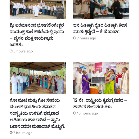
ಶ್ರೀ ಪರಮಾನಂದ ಭೋಗಲಿಂಗೇಶ್ವರ
ಜನ ಹಿತಕ್ಕಾಗಿ ರೈತರ ಹಿತಕ್ಕಾಗಿ ಕೆಲಸ
ಸಂಯುಕ್ತ ಶಾಲೆ ಕಡಣಿಯಲ್ಲಿ ಇಂದು
ಮಾಡುತ್ತಿದ್ದೇನೆ – ಕೆ.ಜೆ ಜಾರ್ಜ್.
– ವ್ಯಸನ ಮುಕ್ತ ಕಾರ್ಯಕ್ರಮ
7 hours ago
ಜರಗಿತು.
5 hours ago
ಗೋ ಪೂಜೆ ಮತ್ತು ಗೋ ಸೇವೆಯ
12 ನೇ. ರಾಷ್ಟ್ರೀಯ ಕೈಮಗ್ಗ ದಿನದ –
ಮೂಲಕ ಭಾರತೀಯ ಸನಾತನ
ಹಾರ್ದಿಕ ಶುಭಾಶಯಗಳು.
ಸಂಸ್ಕೃತಿಯ ಉಳಿವಿಗೆ ಭದ್ರವಾದ
10 hours ago
ಅಡಿಪಾಯ ಹಾಕಲಾಗಿದೆ – ಸ್ವಾಮಿ
ಜಪಾನಂದಜೀ ಮಹಾರಾಜ್ ಮೆಚ್ಚುಗೆ.
7 hours ago