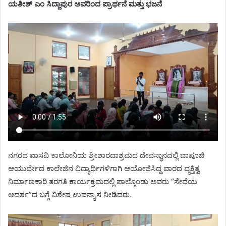
ಯತೀಶ್ ಎಂ ಸಿದ್ದಾಪುರ ಅವರಿಂದ ಪ್ರಾರ್ಥನೆ ಮತ್ತು ಭಜನೆ
ನಗರದ ವಾಸವಿ ಕಾಲೋನಿಯ ಶ್ರೀಶಾರದಾಶ್ರಮದ ದೇವಸ್ಥಾನದಲ್ಲಿ ಬಾಪೂಜಿ
ಆಯುರ್ವೇದ ಕಾಲೇಜಿನ ವಿದ್ಯಾರ್ಥಿಗಳಿಗಾಗಿ ಆಯೋಜಿಸಿದ್ದ ವಾರದ ವ್ಯಕ್ತಿತ್ವ
ನಿರ್ಮಾಣಕಾರಿ ತರಗತಿ ಕಾರ್ಯಕ್ರಮದಲ್ಲಿ ಪಾಲ್ಗೊಂಡು ಅವರು “ಸೇವೆಯ
ಆದರ್ಶ”ದ ಬಗ್ಗೆ ವಿಶೇಷ ಉಪನ್ಯಾಸ ನೀಡಿದರು.