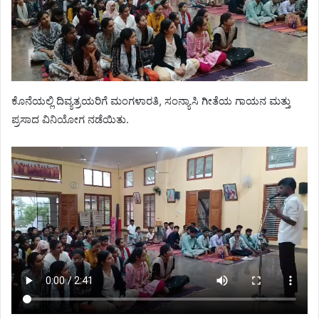
ಕೊನೆಯಲ್ಲಿ ದಿವ್ಯತ್ರಯರಿಗೆ ಮಂಗಳಾರತಿ, ಸಂನ್ಯಾಸಿ ಗೀತೆಯ ಗಾಯನ ಮತ್ತು
ಪ್ರಸಾದ ವಿನಿಯೋಗ ನಡೆಯಿತು.