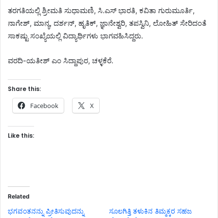
ತರಗತಿಯಲ್ಲಿ ಶ್ರೀಮತಿ ಸುಧಾಮಣಿ, ಸಿ.ಎಸ್ ಭಾರತಿ, ಕವಿತಾ ಗುರುಮೂರ್ತಿ,
ನಾಗೇಶ್, ಮಾನ್ಯ, ದರ್ಶನ್, ಹೃತಿಕ್, ಜ್ಞಾನೇಶ್ವರಿ, ತಪಸ್ವಿನಿ, ಲೋಹಿತ್ ಸೇರಿದಂತೆ
ಸಾಕಷ್ಟು ಸಂಖ್ಯೆಯಲ್ಲಿ ವಿದ್ಯಾರ್ಥಿಗಳು ಭಾಗವಹಿಸಿದ್ದರು.
ವರದಿ-ಯತೀಶ್ ಎಂ ಸಿದ್ದಾಪುರ, ಚಳ್ಳಕೆರೆ.
Share this:
Facebook
X
Like this:
Related
ಭಗವಂತನನ್ನು ಪ್ರೀತಿಸುವುದನ್ನು
ಸೂಲಗಿತ್ತಿ ತಳುಕಿನ ತಿಮ್ಮಕ್ಕರ ಸಹಜ