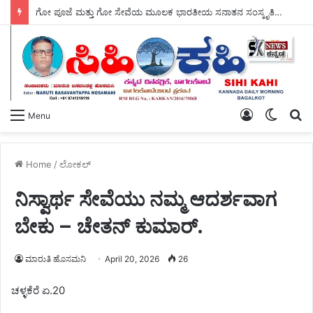
ಗೋ ಪೂಜೆ ಮತ್ತು ಗೋ ಸೇವೆಯ ಮೂಲಕ ಭಾರತೀಯ ಸನಾತನ ಸಂಸ್ಕೃತಿಯ ಉಳಿವಿಗೆ ಭದ್ರವಾದ ಅಡಿಪಾಯ ಹಾಕಲಾಗಿದೆ – ಸ್ವಾಮಿ ಜಪಾನಂದಜೀ ಮಹಾರಾಜ್ ಮೆಚ್ಚುಗೆ.
Log
Switch
S
Menu
In
skin
fo
Home
/
ಲೋಕಲ್
ನಿಸ್ವಾರ್ಥ ಸೇವೆಯು ನಮ್ಮ ಆದರ್ಶವಾಗ
ಬೇಕು – ಚೇತನ್ ಕುಮಾರ್.
ಮಾರುತಿ ಹೊಸಮನಿ
April 20, 2026
26
ಚಳ್ಳಕೆರೆ ಏ.20