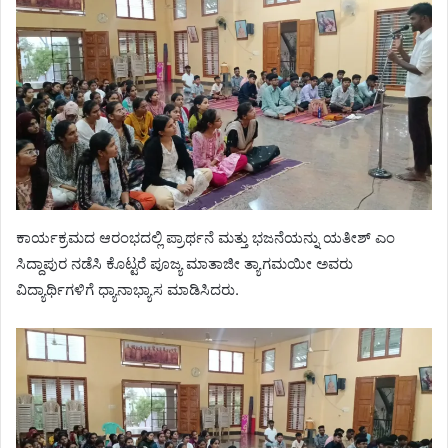
ಕಾರ್ಯಕ್ರಮದ ಆರಂಭದಲ್ಲಿ ಪ್ರಾರ್ಥನೆ ಮತ್ತು ಭಜನೆಯನ್ನು ಯತೀಶ್ ಎಂ
ಸಿದ್ದಾಪುರ ನಡೆಸಿ ಕೊಟ್ಟರೆ ಪೂಜ್ಯ ಮಾತಾಜೀ ತ್ಯಾಗಮಯೀ ಅವರು
ವಿದ್ಯಾರ್ಥಿಗಳಿಗೆ ಧ್ಯಾನಾಭ್ಯಾಸ ಮಾಡಿಸಿದರು.