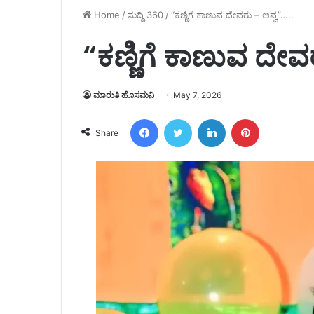
Home
/
ಸುದ್ದಿ 360
/
“ಕಣ್ಣಿಗೆ ಕಾಣುವ ದೇವರು – ಅವ್ವ”…..
“ಕಣ್ಣಿಗೆ ಕಾಣುವ ದೇವ
ಮಾರುತಿ ಹೊಸಮನಿ
May 7, 2026
Facebook
Twitter
LinkedIn
Pinterest
Share