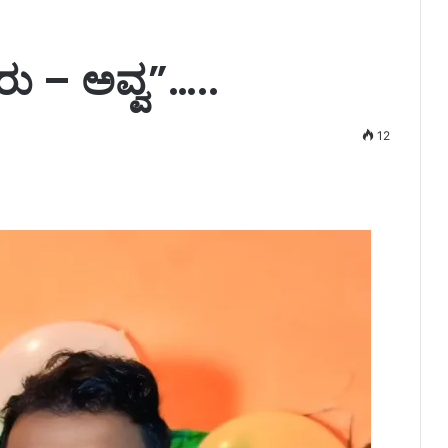
ರು – ಅವ್ವ”…..
12