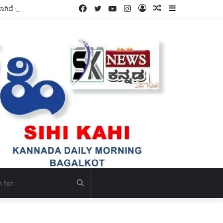
Facebook
Twitter
YouTube
Instagram
Log
Random
Sidebar
ಗೋ ಪೂಜೆ ಮತ್ತು ಗೋ ಸೇವೆಯ ಮೂಲಕ ಭಾರತೀಯ ಸನಾತನ ಸಂಸ್ಕೃತಿಯ ಉಳಿವಿಗೆ ಭದ್ರವಾದ ಅಡಿಪಾಯ ಹಾಕಲಾಗಿದೆ – ಸ್ವಾಮಿ ಜಪಾನಂದಜೀ ಮಹಾರಾಜ್ ಮೆಚ್ಚುಗೆ.
In
Article
Search
for