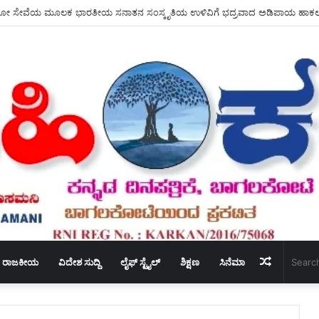
Random
ರಾಜಕೀಯ
ವಿದೇಶ ಸುದ್ದಿ
ಲೈಫ್ ಸ್ಟೈಲ್
ಶಿಕ್ಷಣ
ಸಿನೆಮಾ
Article