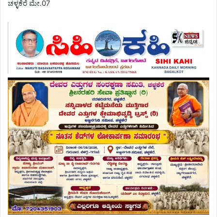
ಚಳ್ಳಕೆರೆ ಮೇ.07