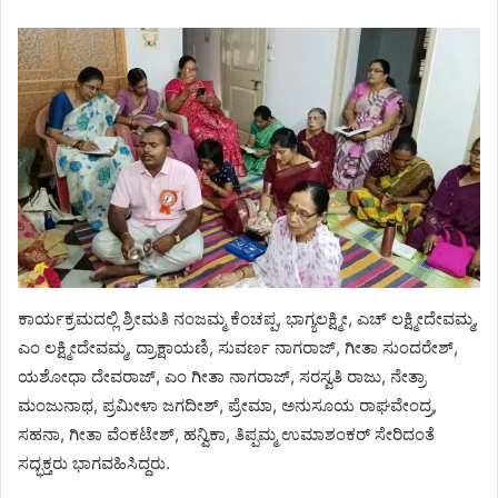
ಕಾರ್ಯಕ್ರಮದಲ್ಲಿ ಶ್ರೀಮತಿ ನಂಜಮ್ಮ ಕೆಂಚಪ್ಪ, ಭಾಗ್ಯಲಕ್ಷ್ಮೀ, ಎಚ್ ಲಕ್ಷ್ಮೀದೇವಮ್ಮ,
ಎಂ ಲಕ್ಷ್ಮೀದೇವಮ್ಮ, ದ್ರಾಕ್ಷಾಯಣಿ, ಸುವರ್ಣ ನಾಗರಾಜ್, ಗೀತಾ ಸುಂದರೇಶ್,
ಯಶೋಧಾ ದೇವರಾಜ್, ಎಂ ಗೀತಾ ನಾಗರಾಜ್, ಸರಸ್ವತಿ ರಾಜು, ನೇತ್ರಾ
ಮಂಜುನಾಥ, ಪ್ರಮೀಳಾ ಜಗದೀಶ್, ಪ್ರೇಮಾ, ಅನುಸೂಯ ರಾಘವೇಂದ್ರ,
ಸಹನಾ, ಗೀತಾ ವೆಂಕಟೇಶ್, ಹನ್ವಿಕಾ, ತಿಪ್ಪಮ್ಮ ಉಮಾಶಂಕರ್ ಸೇರಿದಂತೆ
ಸದ್ಭಕ್ತರು ಭಾಗವಹಿಸಿದ್ದರು.