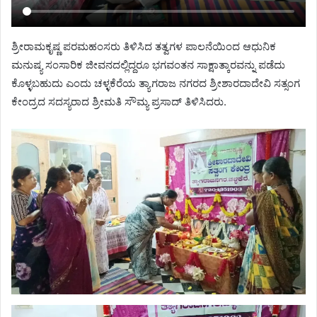
ಶ್ರೀರಾಮಕೃಷ್ಣ ಪರಮಹಂಸರು ತಿಳಿಸಿದ ತತ್ವಗಳ ಪಾಲನೆಯಿಂದ ಆಧುನಿಕ
ಮನುಷ್ಯ ಸಂಸಾರಿಕ ಜೀವನದಲ್ಲಿದ್ದರೂ ಭಗವಂತನ ಸಾಕ್ಷಾತ್ಕಾರವನ್ನು ಪಡೆದು
ಕೊಳ್ಳಬಹುದು ಎಂದು ಚಳ್ಳಕೆರೆಯ ತ್ಯಾಗರಾಜ ನಗರದ ಶ್ರೀಶಾರದಾದೇವಿ ಸತ್ಸಂಗ
ಕೇಂದ್ರದ ಸದಸ್ಯರಾದ ಶ್ರೀಮತಿ ಸೌಮ್ಯ ಪ್ರಸಾದ್ ತಿಳಿಸಿದರು.