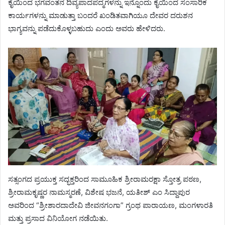
ಕೈಯಿಂದ ಭಗವಂತನ ದಿವ್ಯಪಾದಪದ್ಮಗಳನ್ನು ಇನ್ನೊಂದು ಕೈಯಿಂದ ಸಂಸಾರಿಕ
ಕಾರ್ಯಗಳನ್ನು ಮಾಡುತ್ತಾ ಬಂದರೆ ಖಂಡಿತವಾಗಿಯೂ ದೇವರ ದರುಶನ
ಭಾಗ್ಯವನ್ನು ಪಡೆದುಕೊಳ್ಳಬಹುದು ಎಂದು ಅವರು ಹೇಳಿದರು.
ಸತ್ಸಂಗದ ಪ್ರಯುಕ್ತ ಸದ್ಭಕ್ತರಿಂದ ಸಾಮೂಹಿಕ ಶ್ರೀರಾಮರಕ್ಷಾ ಸ್ತೋತ್ರ ಪಠಣ,
ಶ್ರೀರಾಮಕೃಷ್ಣರ ನಾಮಸ್ಮರಣೆ, ವಿಶೇಷ ಭಜನೆ, ಯತೀಶ್ ಎಂ ಸಿದ್ದಾಪುರ
ಅವರಿಂದ “ಶ್ರೀಶಾರದಾದೇವಿ ಜೀವನಗಂಗಾ” ಗ್ರಂಥ ಪಾರಾಯಣ, ಮಂಗಳಾರತಿ
ಮತ್ತು ಪ್ರಸಾದ ವಿನಿಯೋಗ ನಡೆಯಿತು.