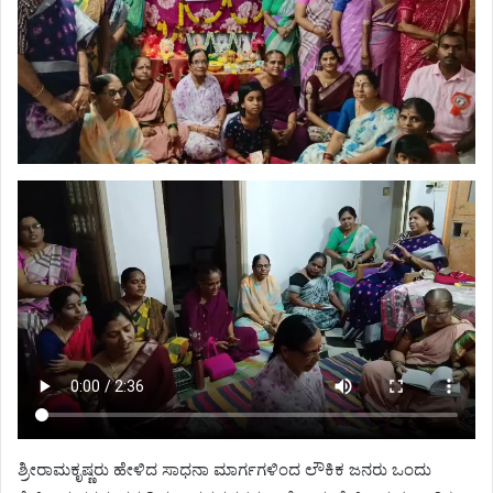
ಶ್ರೀರಾಮಕೃಷ್ಣರು ಹೇಳಿದ ಸಾಧನಾ ಮಾರ್ಗಗಳಿಂದ ಲೌಕಿಕ ಜನರು ಒಂದು