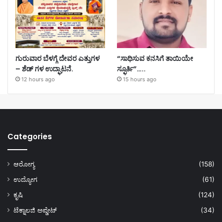
ಗುರುವಾರ ಬೆಳಗ್ಗೆ ದೇವರ ಎತ್ತುಗಳ
“ಸಾಧಿಸುವ ಕನಸಿಗೆ ತಾಯಿಯೇ
– ಶೆಡ್ ಗಳ ಉದ್ಘಾಟನೆ.
ಸ್ಫೂರ್ತಿ”…..
12 hours ago
15 hours ago
Categories
ಆರೋಗ್ಯ
(158)
ಉದ್ಯೋಗ
(61)
ಕೃಷಿ
(124)
ಟೆಕ್ನಾಲಜಿ ಅಪ್ಡೇಟ್
(34)