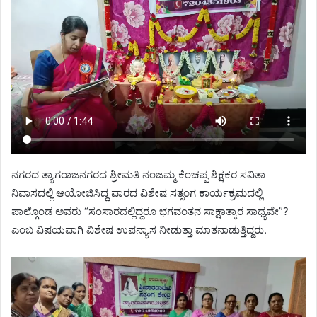
ನಗರದ ತ್ಯಾಗರಾಜನಗರದ ಶ್ರೀಮತಿ ನಂಜಮ್ಮ ಕೆಂಚಪ್ಪ ಶಿಕ್ಷಕರ ಸವಿತಾ
ನಿವಾಸದಲ್ಲಿ ಆಯೋಜಿಸಿದ್ದ ವಾರದ ವಿಶೇಷ ಸತ್ಸಂಗ ಕಾರ್ಯಕ್ರಮದಲ್ಲಿ
ಪಾಲ್ಗೊಂಡ ಅವರು “ಸಂಸಾರದಲ್ಲಿದ್ದರೂ ಭಗವಂತನ ಸಾಕ್ಷಾತ್ಕಾರ ಸಾಧ್ಯವೇ”?
ಎಂಬ ವಿಷಯವಾಗಿ ವಿಶೇಷ ಉಪನ್ಯಾಸ ನೀಡುತ್ತಾ ಮಾತನಾಡುತ್ತಿದ್ದರು.