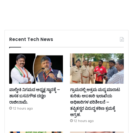
Recent Tech News
ವಾಲ್ಮೀಕಿ ನಿಗಮದ ಅಧ್ಯಕ್ಷ ಸ್ಥಾನಕ್ಕೆ –
ಗ್ರಾಮದಲ್ಲಿ ಅಕ್ರಮ ಮದ್ಯ ಮಾರಾಟ
ಶಾಸಕ ಬಸನಗೌಡ ದದ್ದಲ
ಕುರಿತು ಅಬಕಾರಿ ಇಲಾಖೆಯ
ರಾಜೀನಾಮೆ.
ಅಧಿಕಾರಿಗಳ ಪರಿಶೀಲನೆ –
ತಪ್ಪಿತಸ್ಥರ ವಿರುದ್ಧ ಕಠಿಣ ಕ್ರಮಕ್ಕೆ
12 hours ago
ಆಗ್ರಹ.
12 hours ago