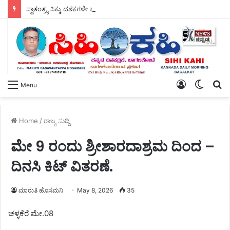
ಸ್ವಾತಂತ್ರ್ಯ ಸಿಕ್ಕು ದಶಕಗಳೇ ಕಳೆದರೂ ನಿಲ್ಲದ ದಲಿತರ ಮೇಲಿನ ದೌರ್ಜನ್ಯ ವಿರುದ್ಧ – ಡಿ.ಎಸ್.ಎಸ್ ತಾಲೂಕ ಸಮಿತಿ ತೀವ್ರವಾಗಿ ಆಕ್ರೋಶಿಸಿ, ಉಗ್ರ ಪ್ರತಿಭಟನೆಯ ಎಚ್ಚರಿಕೆ ನೀಡಿದೆ.
Log
Switch
S
Menu
In
skin
fo
Home
/
ರಾಜ್ಯ ಸುದ್ದಿ
ಮೇ 9 ರಂದು ಶ್ರೀಶಾರದಾಶ್ರಮ ದಿಂದ –
ದಿನಸಿ ಕಿಟ್ ವಿತರಣೆ.
ಮಾರುತಿ ಹೊಸಮನಿ
May 8, 2026
35
ಚಳ್ಳಕೆರೆ ಮೇ.08