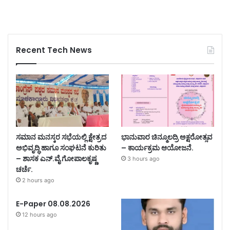
Recent Tech News
ಸಮಾನ ಮನಸ್ಕರ ಸಭೆಯಲ್ಲಿ ಕ್ಷೇತ್ರದ
ಭಾನುವಾರ ಚಿನ್ಮೂಲದ್ರಿ ಅಕ್ಷರೋತ್ಸವ
ಅಭಿವೃದ್ಧಿ ಹಾಗೂ ಸಂಘಟನೆ ಕುರಿತು
– ಕಾರ್ಯಕ್ರಮ ಆಯೋಜನೆ.
– ಶಾಸಕ ಎನ್.ವೈ ಗೋಪಾಲಕೃಷ್ಣ
3 hours ago
ಚರ್ಚೆ.
2 hours ago
E-Paper 08.08.2026
12 hours ago