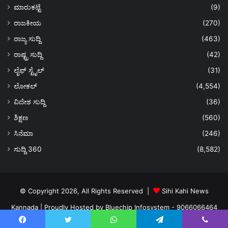
ಮಾರುಕಟ್ಟೆ
(9)
ರಾಜಕೀಯ
(270)
ರಾಜ್ಯ ಸುದ್ದಿ
(463)
ರಾಷ್ಟ್ರ ಸುದ್ದಿ
(42)
ಲೈಫ್ ಸ್ಟೈಲ್
(31)
ಲೋಕಲ್
(4,554)
ವಿದೇಶ ಸುದ್ದಿ
(36)
ಶಿಕ್ಷಣ
(560)
ಸಿನೆಮಾ
(246)
ಸುದ್ದಿ 360
(8,582)
© Copyright 2026, All Rights Reserved |
Sihi Kahi News
Kannada
| Proudly Hosted by
Bluechip Infosystem - 9066066464
About US
Privacy Policy
Ads Policy
Terms and Conditions