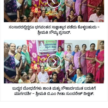
ಸಂಸಾರದಲ್ಲಿದ್ದರೂ ಭಗವಂತನ ಸಾಕ್ಷಾತ್ಕಾರ ಪಡೆದು ಕೊಳ್ಳಬಹುದು -
ಶ್ರೀಮತಿ ಸೌಮ್ಯ ಪ್ರಸಾದ್‌.
ಬುದ್ಧನ ಬೋಧನೆಗಳು ಶಾಂತಿ ಮತ್ತು ಸೌಹಾರ್ದಯುತ ಬದುಕಿಗೆ
ಮಾರ್ಗದರ್ಶಿ - ಶ್ರೀಮತಿ ಬಿ.ಎಂ ಗೀತಾ ಸುಂದರೇಶ್ ದೀಕ್ಷಿತ್.