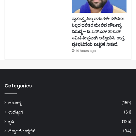
ಸ್ವಾತಂತ್ರ್ಯ ಸಿಕ್ಕು ದಶಕಗಳೇ ಕಳೆದರೂ
ನಿಲ್ಲದ ದಲಿತರ ಮೇಲಿನ ದೌರ್ಜನ್ಯ
ವಿರುದ್ಧ – ಡಿ.ಎಸ್.ಎಸ್ ತಾಲೂಕ
ಸಮಿತಿ ತೀವ್ರವಾಗಿ ಆಕ್ರೋಶಿಸಿ, ಉಗ್ರ
ಪ್ರತಿಭಟನೆಯ ಎಚ್ಚರಿಕೆ ನೀಡಿದೆ.
14 hours ago
Categories
ಆರೋಗ್ಯ
(159)
ಉದ್ಯೋಗ
(61)
ಕೃಷಿ
(125)
ಟೆಕ್ನಾಲಜಿ ಅಪ್ಡೇಟ್
(34)