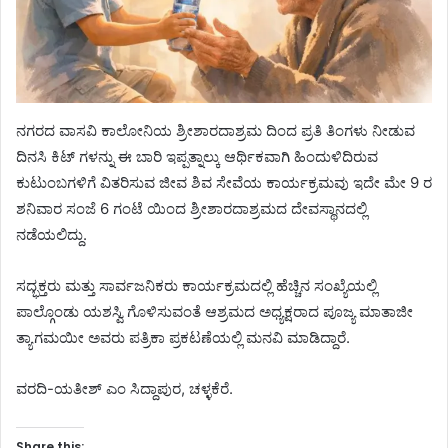
ನಗರದ ವಾಸವಿ ಕಾಲೋನಿಯ ಶ್ರೀಶಾರದಾಶ್ರಮ ದಿಂದ ಪ್ರತಿ ತಿಂಗಳು ನೀಡುವ
ದಿನಸಿ ಕಿಟ್ ಗಳನ್ನು ಈ ಬಾರಿ ಇಪ್ಪತ್ನಾಲ್ಕು ಆರ್ಥಿಕವಾಗಿ ಹಿಂದುಳಿದಿರುವ
ಕುಟುಂಬಗಳಿಗೆ ವಿತರಿಸುವ ಜೀವ ಶಿವ ಸೇವೆಯ ಕಾರ್ಯಕ್ರಮವು ಇದೇ ಮೇ 9 ರ
ಶನಿವಾರ ಸಂಜೆ 6 ಗಂಟೆ ಯಿಂದ ಶ್ರೀಶಾರದಾಶ್ರಮದ ದೇವಸ್ಥಾನದಲ್ಲಿ
ನಡೆಯಲಿದ್ದು.
ಸದ್ಭಕ್ತರು ಮತ್ತು ಸಾರ್ವಜನಿಕರು ಕಾರ್ಯಕ್ರಮದಲ್ಲಿ ಹೆಚ್ಚಿನ ಸಂಖ್ಯೆಯಲ್ಲಿ
ಪಾಲ್ಗೊಂಡು ಯಶಸ್ವಿ ಗೊಳಿಸುವಂತೆ ಆಶ್ರಮದ ಅಧ್ಯಕ್ಷರಾದ ಪೂಜ್ಯ ಮಾತಾಜೀ
ತ್ಯಾಗಮಯೀ ಅವರು ಪತ್ರಿಕಾ ಪ್ರಕಟಣೆಯಲ್ಲಿ ಮನವಿ ಮಾಡಿದ್ದಾರೆ.
ವರದಿ-ಯತೀಶ್ ಎಂ ಸಿದ್ದಾಪುರ, ಚಳ್ಳಕೆರೆ.
Share this: