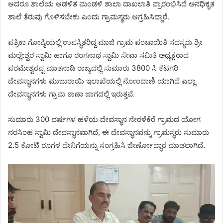
ಆದರೂ ಶಾಲೆಯ ಆಡಳಿತ ಮಂಡಳಿ ಶಾಲಾ ದಾಖಲಾತಿ ಪ್ರಾರಂಭಿಸಿದೆ ಅನಧಿಕೃತ
ಶಾಲೆ ತೆರುವು ಗೊಳಿಸಬೇಕು ಎಂದು ಗ್ರಾಮಸ್ಥರು ಆಗ್ರಹಿಸಿದ್ದಾರೆ.
ಪತ್ರಿಕಾ ಗೋಷ್ಠಿಯಲ್ಲಿ ಉಪಸ್ಥಿತರಿದ್ದ ಮಾಜಿ ಗ್ರಾಮ ಪಂಚಾಯಿತಿ ಸದಸ್ಯರು ಶ್ರೀ
ಮಲ್ಲೇಶ್ವರ ಸ್ವಾಮಿ ಹಾಗೂ ರಂಗನಾಥ ಸ್ವಾಮಿ ಸೇವಾ ಸಮಿತಿ ಅಧ್ಯಕ್ಷರಾದ
ಪರಮೇಶ್ವರಪ್ಪ ಮಾತನಾಡಿ ರಾಜ್ಯದಲ್ಲಿ ಸುಮಾರು 3800 ಸಿ ಕೆಟಗರಿ
ದೇವಸ್ಥಾನಗಳು ಮುಜುರಾಯಿ ಇಲಾಖೆಯಲ್ಲಿ ನೋಂದಾಣಿ ಯಾಗಿದೆ ಎಲ್ಲಾ
ದೇವಸ್ಥಾನಗಳು ಗ್ರಾಮ ಠಾಣಾ ಜಾಗದಲ್ಲಿ ಇರುತ್ತವೆ.
ಸುಮಾರು 300 ವರ್ಷಗಳ ಹಳೆಯ ದೇವಸ್ಥಾನ ನೇರಳೆಕೆರೆ ಗ್ರಾಮದ ಯೋಗ
ನರಸಿಂಹ ಸ್ವಾಮಿ ದೇವಸ್ಥಾನವಾಗಿದೆ, ಈ ದೇವಸ್ಥಾನವನ್ನು ಗ್ರಾಮಸ್ಥರು ಸುಮಾರು
2.5 ಕೋಟಿ ರೂಗಳ ದೇನಿಗೆಯನ್ನು ಸಂಗ್ರಹಿಸಿ ಜೀರ್ಣೋದ್ಧಾರ ಮಾಡಲಾಗಿದೆ.