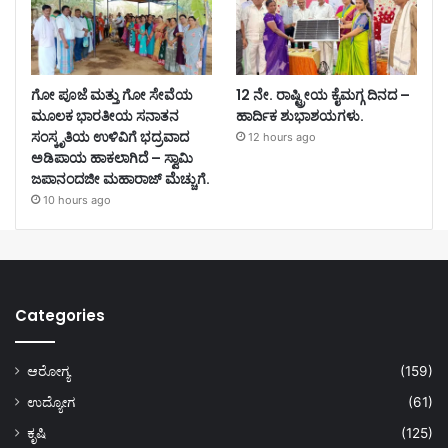
ಗೋ ಪೂಜೆ ಮತ್ತು ಗೋ ಸೇವೆಯ
12 ನೇ. ರಾಷ್ಟ್ರೀಯ ಕೈಮಗ್ಗ ದಿನದ –
ಮೂಲಕ ಭಾರತೀಯ ಸನಾತನ
ಹಾರ್ದಿಕ ಶುಭಾಶಯಗಳು.
ಸಂಸ್ಕೃತಿಯ ಉಳಿವಿಗೆ ಭದ್ರವಾದ
12 hours ago
ಅಡಿಪಾಯ ಹಾಕಲಾಗಿದೆ – ಸ್ವಾಮಿ
ಜಪಾನಂದಜೀ ಮಹಾರಾಜ್ ಮೆಚ್ಚುಗೆ.
10 hours ago
Categories
ಆರೋಗ್ಯ
(159)
ಉದ್ಯೋಗ
(61)
ಕೃಷಿ
(125)