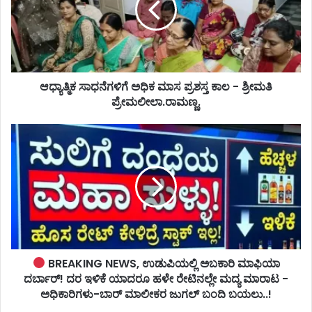
ಆಧ್ಯಾತ್ಮಿಕ ಸಾಧನೆಗಳಿಗೆ ಅಧಿಕ ಮಾಸ ಪ್ರಶಸ್ತ ಕಾಲ - ಶ್ರೀಮತಿ
ಪ್ರೇಮಲೀಲಾ.ರಾಮಣ್ಣ.
BREAKING NEWS, ಉಡುಪಿಯಲ್ಲಿ ಅಬಕಾರಿ ಮಾಫಿಯಾ
ದರ್ಬಾರ್! ದರ ಇಳಿಕೆ ಯಾದರೂ ಹಳೇ ರೇಟಿನಲ್ಲೇ ಮದ್ಯ ಮಾರಾಟ -
ಅಧಿಕಾರಿಗಳು-ಬಾರ್ ಮಾಲೀಕರ ಜುಗಲ್‌ ಬಂದಿ ಬಯಲು..!