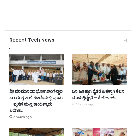
Recent Tech News
ಶ್ರೀ ಪರಮಾನಂದ ಭೋಗಲಿಂಗೇಶ್ವರ
ಜನ ಹಿತಕ್ಕಾಗಿ ರೈತರ ಹಿತಕ್ಕಾಗಿ ಕೆಲಸ
ಸಂಯುಕ್ತ ಶಾಲೆ ಕಡಣಿಯಲ್ಲಿ ಇಂದು
ಮಾಡುತ್ತಿದ್ದೇನೆ – ಕೆ.ಜೆ ಜಾರ್ಜ್.
– ವ್ಯಸನ ಮುಕ್ತ ಕಾರ್ಯಕ್ರಮ
9 hours ago
ಜರಗಿತು.
7 hours ago