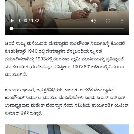
ಆದರೆ ನಾಲ್ಕು ಮನೆಯವರು ದೇವಸ್ಥಾನದ ಕಾಂಪೌಂಡ್ ನಿರ್ಮಾಣಕ್ಕೆ ತೊಂದರೆ
ಕೊಡುತ್ತಿದ್ದಾರೆ 1940 ರಲ್ಲಿ ದೇವಸ್ಥಾನದ ಚೆಕ್ಕುಬಂದಿಯನ್ನು ಸಹ
ನಮೂದಿಸಲಾಗಿದ್ದು 1993ರಲ್ಲಿ ರಂಗನಾಥ ಸ್ವಾಮಿ ಮೂರ್ತಿಯನ್ನು ಪ್ರತಿಷ್ಠಾಪನೆ
ಮಾಡಲಾಯಿತು,ಈ ದೇವಸ್ಥಾನದ ವಿಸ್ತೀರ್ಣ 100’×80′ ಅಡಿಯಲ್ಲಿ ನಿರ್ಮಾಣ
ಮಾಡಲಾಗಿದೆ.
ಕಂದಾಯ ಇಲಾಖೆ, ಜನಪ್ರತಿನಿಧಿಗಳು ತಾಲೂಕು ಆಡಳಿತ ದೇವಸ್ಥಾನದ
ಕಾಂಪೌಂಡ್ ನಿರ್ಮಾಣ ಮಾಡಲು ಬೆಂಬಲಿಸಬೇಕು ಎಂದು ವಿ ಎಸ್ ಎಸ್ ಎನ್
ಉಪಾಧ್ಯಕ್ಷರಾದ ಮಹೇಶ್ ದೇವಸ್ಥಾನ ಸೇವಾ ಸಮಿತಿಯ ಕಾರ್ಯದರ್ಶಿ ಯತೀಶ್
ಕುಮಾರ್ ತಿಳಿಸಿರುತ್ತಾರೆ.