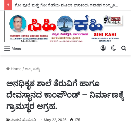
12 ನೇ. ರಾಷ್ಟ್ರೀಯ ಕೈಮಗ್ಗ ದಿನದ – ಹಾರ್ದಿಕ ಶುಭಾಶಯಗಳು.
Log
Switch
S
Menu
In
skin
fo
Home
/
ರಾಜ್ಯ ಸುದ್ದಿ
ಅನಧಿಕೃತ ಶಾಲೆ ತೆರುವಿಗೆ ಹಾಗೂ
ದೇವಸ್ಥಾನದ ಕಾಂಪೌಂಡ್ – ನಿರ್ಮಾಣಕ್ಕೆ
ಗ್ರಾಮಸ್ಥರ ಆಗ್ರಹ.
ಮಾರುತಿ ಹೊಸಮನಿ
May 22, 2026
175