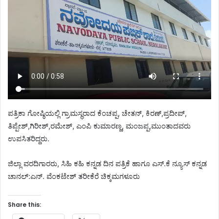
ಪತ್ರಿಕಾ ಗೋಷ್ಠಿಯಲ್ಲಿ ಗ್ರಾಮಸ್ಥರಾದ ಕೆಂಚಪ್ಪ, ಚೇತನ್, ಕಿರಣ್,ಪ್ರದೀಪ್,
ತಿಪ್ಪೇಶ್,ಗಿರೀಶ್,ರಮೇಶ್, ಎಂಪಿ ಕುಮಾರಣ್ಣ, ಮಂಜಪ್ಪ,ಮುಂತಾದವರು
ಉಪಸಿತರಿದ್ದರು.
ಜಿಲ್ಲಾ ವರದಿಗಾರರು, ಸಿಹಿ ಕಹಿ ಕನ್ನಡ ದಿನ ಪತ್ರಿಕೆ ಹಾಗೂ ಎಸ್.ಕೆ ನ್ಯೂಸ್ ಕನ್ನಡ
ಚಾನಲ್:ಎನ್. ವೆಂಕಟೇಶ್ ತರೀಕೆರೆ ಚಿಕ್ಕಮಗಳೂರು
Share this: