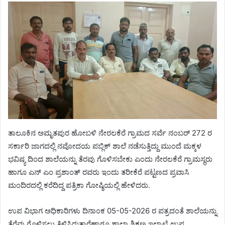
ತಾಲೂಕಿನ ಅಮೃತಪುರ ಹೋಬಳಿ ನೇರಲಕೆರೆ ಗ್ರಾಮದ ಸರ್ವೆ ನಂಬರ್ 272 ರ
ಸರ್ಕಾರಿ ಜಾಗದಲ್ಲಿ ನವೋದಯ ಪಬ್ಲಿಕ್ ಶಾಲೆ ನಡೆಸುತ್ತಿದ್ದು ಮುಂದೆ ಮಕ್ಕಳ
ಭವಿಷ್ಯ ದಿಂದ ಶಾಲೆಯನ್ನು ತೆರವು ಗೊಳಿಸಬೇಕು ಎಂದು ನೇರಲಕೆರೆ ಗ್ರಾಮಸ್ಥರು
ಹಾಗೂ ಎನ್ ಎಂ ಪ್ರಶಾಂತ್ ರವರು ಇಂದು ತರೀಕೆರೆ ಪಟ್ಟಣದ ಪ್ರವಾಸಿ
ಮಂದಿರದಲ್ಲಿ ಕರೆದಿದ್ದ ಪತ್ರಿಕಾ ಗೋಷ್ಠಿಯಲ್ಲಿ ಹೇಳಿದರು.
ಉಪ ವಿಭಾಗ ಅಧಿಕಾರಿಗಳು ದಿನಾಂಕ 05-05-2026 ರ ಪತ್ರದಂತೆ ಶಾಲೆಯನ್ನು
ತೆರೆವು ಗೊಳಿಸಲು ತಿಳಿಸಿರುತ್ತಾರೆಹಾಗೂ ಶಾಲಾ ಶಿಕ್ಷಣ ಇಲಾಖೆ ಉಪ