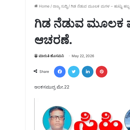
Home
/
ರಾಜ್ಯ ಸುದ್ದಿ
/
ಗಿಡ ನೆಡುವ ಮೂಲಕ ಮಗಳ – ಹುಟ್ಟು ಹಬ್ಬ
ಗಿಡ ನೆಡುವ ಮೂಲಕ ಮ
ಆಚರಣೆ.
ಮಾರುತಿ ಹೊಸಮನಿ
May 22, 2026
Facebook
Twitter
LinkedIn
Pinterest
Share
ಅಂಕಸಮುದ್ರ ಮೇ.22