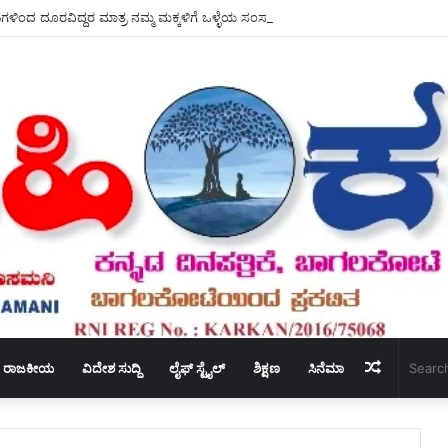
ಗಳಿಂದ ದೂರವಿದ್ದರ ಮಾತ್ರ ನಮ್ಮ ಮಕ್ಕಳಿಗೆ ಒಳ್ಳೆಯ ಸಂಸ್ಕಾರ ಕೊಡಲು – ಸಾಧ್ಯ ಆರ್.ಎಸ್ ಗಂಗನಹ
Random
ರಾಜಕೀಯ
ವಿದೇಶ ಸುದ್ದಿ
ಲೈಫ್ ಸ್ಟೈಲ್
ಶಿಕ್ಷಣ
ಸಿನೆಮಾ
Article