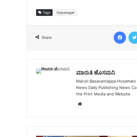
Tags
Vijayanagar
Face
Share
ಮಾರುತಿ ಹೊಸಮನಿ
Maruti Basavantappa Hosamani is
News Daily Publishing News C
the Print Media and Website.
Website