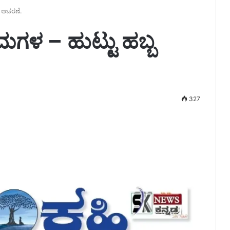
 ಆಚರಣೆ.
ಗಳ – ಹುಟ್ಟು ಹಬ್ಬ
327