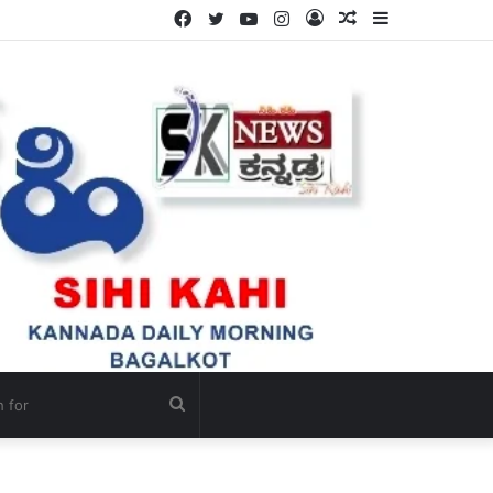
Facebook
Twitter
YouTube
Instagram
Log
Random
Sidebar
ಳ್ಳಿ.
In
Article
Search
for