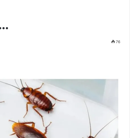
..
76