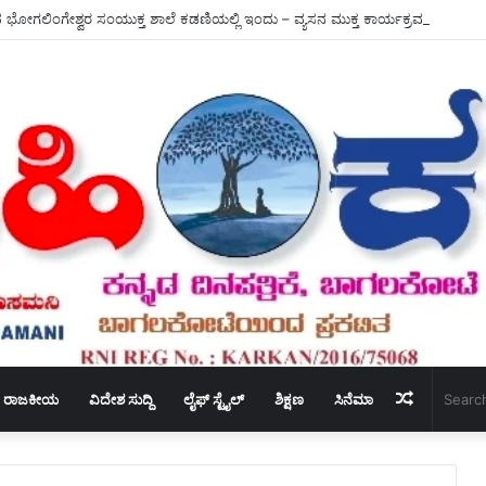
 ಭೋಗಲಿಂಗೇಶ್ವರ ಸಂಯುಕ್ತ ಶಾಲೆ ಕಡಣಿಯಲ್ಲಿ ಇಂದು – ವ್ಯಸನ ಮುಕ್ತ ಕಾರ್ಯಕ್ರಮ ಜರಗಿತು.
Random
ರಾಜಕೀಯ
ವಿದೇಶ ಸುದ್ದಿ
ಲೈಫ್ ಸ್ಟೈಲ್
ಶಿಕ್ಷಣ
ಸಿನೆಮಾ
Article