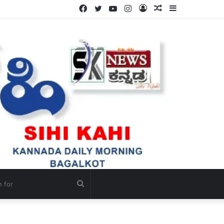
Facebook
Twitter
YouTube
Instagram
Log
Random
Sidebar
In
Article
Search
for