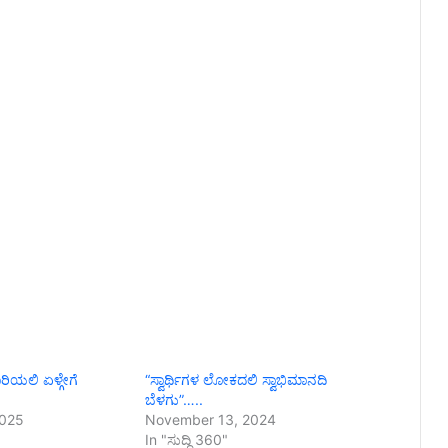
ಯಲಿ ಏಳ್ಗೇಗೆ
“ಸ್ವಾರ್ಥಿಗಳ ಲೋಕದಲಿ ಸ್ವಾಭಿಮಾನದಿ
ಬೆಳಗು”…..
2025
November 13, 2024
In "ಸುದ್ದಿ 360"