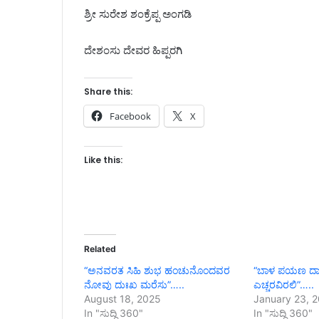
ಶ್ರೀ ಸುರೇಶ ಶಂಕ್ರೆಪ್ಪ ಅಂಗಡಿ
ದೇಶಂಸು ದೇವರ ಹಿಪ್ಪರಗಿ
Share this:
Facebook
X
Like this:
Related
“ಅನವರತ ಸಿಹಿ ಶುಭ ಹಂಚುನೊಂದವರ
“ಬಾಳ ಪಯಣ ದಾರಿ
ನೋವು ದುಃಖ ಮರೆಸು”…..
ಎಚ್ಚರವಿರಲಿ”…..
August 18, 2025
January 23, 
In "ಸುದ್ದಿ 360"
In "ಸುದ್ದಿ 360"