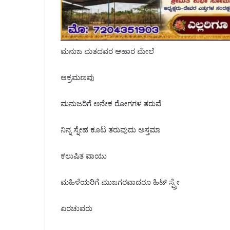
ಮನುಜ ಮತದವರ ಆಹಾರ ಮೇಲೆ
ಆಕ್ರಮಣವು
ಮನುಜರಿಗೆ ಅನೇಕ ರೋಗಗಳ ತರುವೆ
ನಿನ್ನ ಸ್ನೇಹ ಕೂಟ ತರುವುದು ಅಸ್ತಮಾ
ಕಲುಷಿತ ವಾಯು
ಮಹಿಳೆಯರಿಗೆ ಮುಜಗರವಾದರೂ ಹಿಟ್ ಸ್ಪ್ರೇ
ಏರಚುವರು