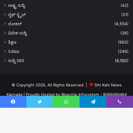
ರಾಷ್ಟ್ರ ಸುದ್ದಿ
(42)
ಲೈಫ್ ಸ್ಟೈಲ್
(31)
ಲೋಕಲ್
(4,554)
ವಿದೇಶ ಸುದ್ದಿ
(36)
ಶಿಕ್ಷಣ
(560)
ಸಿನೆಮಾ
(246)
ಸುದ್ದಿ 360
(8,582)
© Copyright 2026, All Rights Reserved |
Sihi Kahi News
Kannada
| Proudly Hosted by
Bluechip Infosystem - 9066066464
About US
Privacy Policy
Ads Policy
Terms and Conditions
Facebook
Twitter
WhatsApp
Telegram
Viber
Contact Us
Facebook
Twitter
YouTube
Instagram
Ba