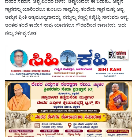
ದೇವರ ಸಮಾನ. ಅಪ್ಪ ಎಂದರೆ ಬೆಳಕು. ಅಪ್ಜನಿಂದಲೇ ಈ ಬದುಕು.. ಅಪ್ಪನ
ಸ್ಥಾನವನ್ನು ಯಾರಿಂದಲೂ ತುಂಬಲು ಸಾಧ್ಯವಿಲ್ಲ. ತಂದೆಯ ಸ್ಥಾನ ಮತ್ತು ಅಪ್ಪ
ಅಮ್ಮನ ಪ್ರೀತಿ ಅತ್ಯಮೂಲ್ಯವಾದದ್ದು. ನಮ್ಮನ್ನು ಕಣ್ಣಲ್ಲಿ ಕಣ್ಣಿಟ್ಟು ಸಾಕುವರು ಅಪ್ಪ.
ಅಂತಹ ತಂದೆ ತಾಯಿಗೆ ನಾವು ಯಾವಗಲೂ ಗೌರವದಿಂದ ಕಾಣಬೇಕು. ಅದು
ನಮ್ಮ ಕರ್ತವ್ಯ ಕೂಡ.