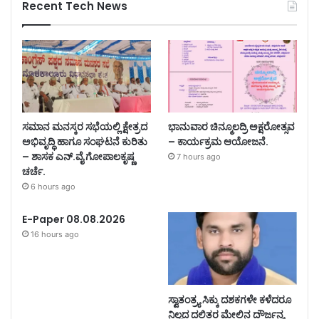
Recent Tech News
ಸಮಾನ ಮನಸ್ಕರ ಸಭೆಯಲ್ಲಿ ಕ್ಷೇತ್ರದ
ಭಾನುವಾರ ಚಿನ್ಮೂಲದ್ರಿ ಅಕ್ಷರೋತ್ಸವ
ಅಭಿವೃದ್ಧಿ ಹಾಗೂ ಸಂಘಟನೆ ಕುರಿತು
– ಕಾರ್ಯಕ್ರಮ ಆಯೋಜನೆ.
– ಶಾಸಕ ಎನ್.ವೈ ಗೋಪಾಲಕೃಷ್ಣ
7 hours ago
ಚರ್ಚೆ.
6 hours ago
E-Paper 08.08.2026
16 hours ago
ಸ್ವಾತಂತ್ರ್ಯ ಸಿಕ್ಕು ದಶಕಗಳೇ ಕಳೆದರೂ
ನಿಲ್ಲದ ದಲಿತರ ಮೇಲಿನ ದೌರ್ಜನ್ಯ