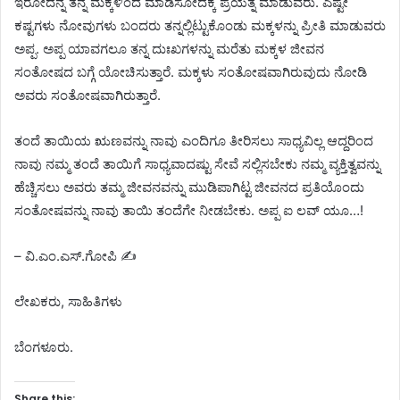
ಇರೋದನ್ನ ತನ್ನ ಮಕ್ಕಳಿಂದ ಮಾಡಿಸೋದಕ್ಕೆ ಪ್ರಯತ್ನ ಮಾಡುವರು. ಎಷ್ಟೇ
ಕಷ್ಟಗಳು ನೋವುಗಳು ಬಂದರು ತನ್ನಲ್ಲಿಟ್ಟುಕೊಂಡು ಮಕ್ಕಳನ್ನು ಪ್ರೀತಿ ಮಾಡುವರು
ಅಪ್ಪ. ಅಪ್ಪ ಯಾವಗಲೂ ತನ್ನ ದುಃಖಗಳನ್ನು ಮರೆತು ಮಕ್ಕಳ ಜೀವನ
ಸಂತೋಷದ ಬಗ್ಗೆ ಯೋಚಿಸುತ್ತಾರೆ. ಮಕ್ಕಳು ಸಂತೋಷವಾಗಿರುವುದು ನೋಡಿ
ಅವರು ಸಂತೋಷವಾಗಿರುತ್ತಾರೆ.
ತಂದೆ ತಾಯಿಯ ಋಣವನ್ನು ನಾವು ಎಂದಿಗೂ ತೀರಿಸಲು ಸಾಧ್ಯವಿಲ್ಲ ಆದ್ದರಿಂದ
ನಾವು ನಮ್ಮ ತಂದೆ ತಾಯಿಗೆ ಸಾಧ್ಯವಾದಷ್ಟು ಸೇವೆ ಸಲ್ಲಿಸಬೇಕು ನಮ್ಮ ವ್ಯಕ್ತಿತ್ವವನ್ನು
ಹೆಚ್ಚಿಸಲು ಅವರು ತಮ್ಮ ಜೀವನವನ್ನು ಮುಡಿಪಾಗಿಟ್ಟ ಜೀವನದ ಪ್ರತಿಯೊಂದು
ಸಂತೋಷವನ್ನು ನಾವು ತಾಯಿ ತಂದೆಗೇ ನೀಡಬೇಕು. ಅಪ್ಪ ಐ ಲವ್ ಯೂ…!
– ವಿ.ಎಂ.ಎಸ್.ಗೋಪಿ ✍️
ಲೇಖಕರು, ಸಾಹಿತಿಗಳು
ಬೆಂಗಳೂರು.
Share this: