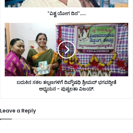
"ವಿಶ್ವ ಯೋಗ ದಿನ".....
ಬದುಕಿನ ಸಕಲ ತಲ್ಲಣಗಳಿಗೆ ದಿವ್ಯೌಷಧಿ ಶ್ರೀಮದ್ ಭಗವದ್ಗೀತೆ
ಅಧ್ಯಯನ - ಪುಷ್ಪಲತಾ ವಿಜಯ್.
Leave a Reply