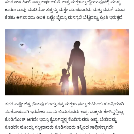
ಸಂತೋಷ ಹೀಗೆ ಎಷ್ಟು ಅರ್ಥಗಳಿವೆ. ಅಪ್ಪ ಮಕ್ಕಳನ್ನು ಬೈಯುವುದಕ್ಕೆ ಮುಖ್ಯ
ಕಾರಣ ನಾವು ಮಾಡಿರೋ ತಪ್ಪನ್ನು ಮತ್ತೇ ಮಾಡಬಾರದು ಮತ್ತು ನಮಗೆ ಯಾವ
ಕೆಡಕು ಆಗಬಾರದು ಅಂತ ಎಷ್ಟೇ ಬೈದ್ರೂ ಮನಸ್ಸಲಿ ಬೆಟ್ಚದಷ್ಟು ಪ್ರೀತಿ ಇರುತ್ತದೆ.
ತನಗೆ ಎಷ್ಟೇ ಕಷ್ಟ ನೋವು ಬಂದ್ರು ತನ್ನ ಮಕ್ಕಳು ನಮ್ಮ ಕುಟುಂಬ ಖೂಷಿಯಾಗಿ
ಸಂತೋಷವಾಗಿ ಇರಬೇಕು ಎಂದು ಬಯಸುವರು ಅಪ್ಪ. ಮಕ್ಕಳು ಕೇಳಿದ್ದನ್ನೆಲ್ಲಾ
ಕೊಡಿಸೋಕ್ ಆಗದೇ ಇದ್ರೂ ಕೈಲಾಗಿದ್ದನ್ನ ಕೊಡಿಸುವರು ಅಪ್ಪ. ಬೇಡಿದಷ್ಟು
ಕೊಡದೇ ಹೋದ್ರು ಸಲ್ಪವಾದರು ಕೊಡಿಸುವರು ತನ್ನಿಂದ ಸಾಧಿಸಕ್ಕಾಗದೇ