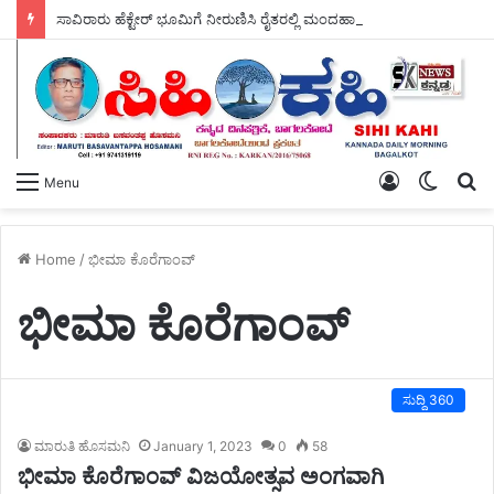
ಸಾವಿರಾರು ಹೆಕ್ಟೇರ್ ಭೂಮಿಗೆ ನೀರುಣಿಸಿ ರೈತರಲ್ಲಿ ಮಂದಹಾಸ ಮೂಡಿಸಿರುವ ಶಾಸಕ ಡಾ, ಎನ್.ಟಿ ಶ್ರೀನಿವಾಸ್ ರವರು, ಬರದ ನಾಡಿಗೆ ಗಂಗೆಯ ಕರೆತಂದು ಭಗೀರಥರಾಗಿದ್ದಾರೆ – ಎಂದು ರೈತರ ಹರ್ಷೋದ್ಗಾರ ಮುಗಿಲು ಮುಟ್ಟಿತು.
Log
Switch
S
Menu
In
skin
fo
Home
/
ಭೀಮಾ ಕೊರೆಗಾಂವ್
ಭೀಮಾ ಕೊರೆಗಾಂವ್
ಸುದ್ದಿ 360
ಮಾರುತಿ ಹೊಸಮನಿ
January 1, 2023
0
58
ಭೀಮಾ ಕೊರೆಗಾಂವ್ ವಿಜಯೋತ್ಸವ ಅಂಗವಾಗಿ