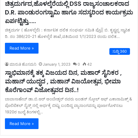
ಚಿತ್ರದುರ್ಗದ,ಹೊಳಲ್ಕೆರೆಯಲ್ಲಿ DSS ರಾಜ್ಯಸಂಚಾಲಕರಾದ
D.R. ಪಾಂಡುರಂಗಸ್ವಾಮಿ ಹಾಗೂ ಸದಸ್ಯರಿಂದ ಕಾರ್ಯಕ್ರಮ
ಏರ್ಪಟ್ಟಿತ್ತು…..
ಚಿತ್ರದುರ್ಗ ( ಹೊಳಲ್ಕೆರೆ) : ಕರ್ನಾಟಕ ದಲಿತ ಸಂಘರ್ಷ ಸಮಿತಿ ಪ್ರೊ|| ಬಿ. ಕೃಷ್ಣಪ್ಪ ಸ್ಥಾಪಿತ
ರಿ. ನಂ 386/20-21 ಹೊಳಲ್ಕೆರೆ ಶಾಖೆ,ವತಿಯಿಂದ 1/1/2023 ರಂದು ದಲಿತ…
Read More »
ಸುದ್ದಿ 360
ಮಾರುತಿ ಹೊಸಮನಿ
January 1, 2023
0
42
ಸ್ವಾಭಿಮಾನಕ್ಕೆ ತಕ್ಕ ವಿಜಯದ ದಿನ, ಮಹಾರ್ ಸೈನಿಕರ ,
ಮಹಾನ್ ಯುದ್ಧದ , ಮಹಾನ್ ವಿಜಯೋತ್ಸವ, ಭೀಮಾ
ಕೊರೆಗಾಂವ್ ವಿಜೋತ್ಸವದ ದಿನ..!
ಬಾಬಾಸಾಹೇಬ್ ಡಾ.ಬಿ.ಆರ್ ಅಂಬೇಡ್ಕರ್ ರವರು ಲಂಡನ್ ಸ್ಕೋಲ್ ಆಫ್ ಎಕಾನಾಮಿಕ್ಸ್ &
ಪೊಲಿಟಿಕಲ್ ಸೈನ್ಸ್ ನಲ್ಲಿ ಅರ್ಧಕ್ಕೆ ಬಿಟ್ಟು ಬಂದಿದ್ದ ವ್ಯಾಸಾಂಗವನ್ನು ಪೂರ್ಣಗೊಳಿಸಲು
1920ರ ಜುಲೈ ತಿಂಗಳಲ್ಲಿ…
Read More »