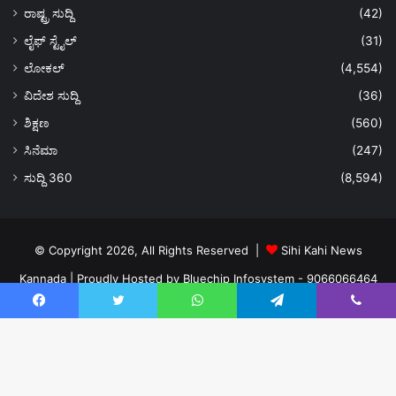
ರಾಷ್ಟ್ರ ಸುದ್ದಿ
(42)
ಲೈಫ್ ಸ್ಟೈಲ್
(31)
ಲೋಕಲ್
(4,554)
ವಿದೇಶ ಸುದ್ದಿ
(36)
ಶಿಕ್ಷಣ
(560)
ಸಿನೆಮಾ
(247)
ಸುದ್ದಿ 360
(8,594)
© Copyright 2026, All Rights Reserved |
Sihi Kahi News
Kannada
| Proudly Hosted by
Bluechip Infosystem - 9066066464
About US
Privacy Policy
Ads Policy
Terms and Conditions
Facebook
Twitter
WhatsApp
Telegram
Viber
Contact Us
Facebook
Twitter
YouTube
Instagram
Ba