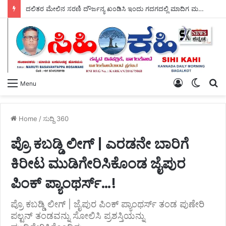
ದಲಿತರ ಮೇಲಿನ ಸರಣಿ ದೌರ್ಜನ್ಯ ಖಂಡಿಸಿ ಇಂದು ಗದಗದಲ್ಲಿ ಮಾದಿಗ ಮಹಾ ಸಭಾದ ವತಿಯಿಂದ – ಬೃಹತ್ ಪ್ರತಿಭಟನೆ.
Log
Switch
S
Menu
In
skin
fo
Home
/
ಸುದ್ದಿ 360
ಪ್ರೊ ಕಬಡ್ಡಿ ಲೀಗ್ | ಎರಡನೇ ಬಾರಿಗೆ
ಕಿರೀಟ ಮುಡಿಗೇರಿಸಿಕೊಂಡ ಜೈಪುರ
ಪಿಂಕ್ ಪ್ಯಾಂಥರ್ಸ್…!
ಪ್ರೊ ಕಬಡ್ಡಿ ಲೀಗ್ | ಜೈಪುರ ಪಿಂಕ್ ಪ್ಯಾಂಥರ್ಸ್ ತಂಡ ಪುಣೇರಿ
ಪಲ್ಟನ್ ತಂಡವನ್ನು ಸೋಲಿಸಿ ಪ್ರಶಸ್ತಿಯನ್ನು