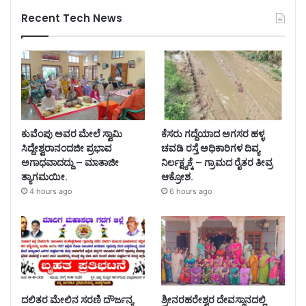
Recent Tech News
ಕುವೆಂಪು ಅವರ ಮೇಲೆ ಸ್ವಾಮಿ
ಕೆಸರು ಗದ್ದೆಯಾದ ಅಗಸರ ಹಳ್ಳ
ಸಿದ್ದೇಶ್ವರಾನಂದಜೀ ಪ್ರಭಾವ
ಚವಡಿ ರಸ್ತೆ ಅಧಿಕಾರಿಗಳ ದಿವ್ಯ
ಅಗಾಧವಾದದ್ದು – ಮಾತಾಜೀ
ನಿರ್ಲಕ್ಷ್ಯಕ್ಕೆ – ಗ್ರಾಮದ ರೈತರ ತೀವ್ರ
ತ್ಯಾಗಮಯೀ.
ಆಕ್ರೋಶ.
4 hours ago
6 hours ago
ದಲಿತರ ಮೇಲಿನ ಸರಣಿ ದೌರ್ಜನ್ಯ
ಶ್ರೀನರಹರೇಶ್ವರ ದೇವಸ್ಥಾನದಲ್ಲಿ