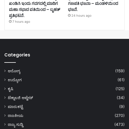
ಖಂಡಿಸಿ ಇಂದು ಗದಗದಲ್ಲಿ ಮಾದಿಗ
ಗಣಪತಿ ಭಜನಾ – ಮಂಡಳಿಯಿಂದ
ಮಹಾ ಸಭಾದ ವತಿಯಿಂದ – ಬೃಹತ್
ಭಜನೆ.
ಪ್ರತಿಭಟನೆ.
24 hours ago
7 hours ago
Categories
ಆರೋಗ್ಯ
(159)
ಉದ್ಯೋಗ
(61)
ಕೃಷಿ
(125)
ಟೆಕ್ನಾಲಜಿ ಅಪ್ಡೇಟ್
(34)
ಮಾರುಕಟ್ಟೆ
(9)
ರಾಜಕೀಯ
(270)
ರಾಜ್ಯ ಸುದ್ದಿ
(473)