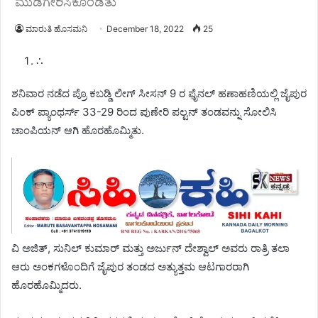
ಮುಡಿಗೇರಿಸಿಕೊಂಡಿತು
ಮಾರುತಿ ಹೊಸಮನಿ
December 18, 2022
25
∴
ಶನಿವಾರ ನಡೆದ ಪ್ರೊ ಕಬಡ್ಡಿ ಲೀಗ್ ಸೀಸನ್ 9 ರ ಫೈನಲ್ ಹಣಾಹಣಿಯಲ್ಲಿ ಜೈಪುರ
ಪಿಂಕ್ ಪ್ಯಾಂಥರ್ಸ್ 33-29 ರಿಂದ ಪುಣೇರಿ ಪಲ್ಟನ್ ತಂಡವನ್ನು ಸೋಲಿಸಿ
ಚಾಂಪಿಯನ್ ಆಗಿ ಹೊರಹೊಮ್ಮಿತು.
ವಿ ಅಜಿತ್, ಸುನಿಲ್ ಕುಮಾರ್ ಮತ್ತು ಅರ್ಜುನ್ ದೇಶ್ವಾಲ್ ಅವರು ರಾತ್ರಿ ತಲಾ
ಆರು ಅಂಕಗಳೊಂದಿಗೆ ಜೈಪುರ ತಂಡದ ಅತ್ಯುತ್ತಮ ಆಟಗಾರರಾಗಿ
ಹೊರಹೊಮ್ಮಿದರು.