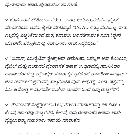
ಪೂನಾವಾಲಾ ಅವರು ಪುನರಾವರ್ತಿಸಿದ ಸಲಹೆ.
✓
ಬುಧವಾರದ ಪರಿಶೀಲನಾ ಸಭೆಯ ನಂತರ, ಆರೋಗ್ಯ ಸಚಿವ ಮನ್ಸುಖ್
ಮಾಂಡವಿಯಾ ಅವರು ಟ್ವೀಟ್ ಮಾಡಿದ್ದಾರೆ, “COVID ಇನ್ನೂ ಮುಗಿದಿಲ್ಲ. ನಾನು
ಎಲ್ಲರನ್ನು ಎಚ್ಚರಿಕೆಯಿಂದ ಮತ್ತು ಕಣ್ಗಾವಲು ಬಲಪಡಿಸುವಂತೆ ಸೂಚಿಸಿದ್ದೇನೆ.
ಯಾವುದೇ ಪರಿಸ್ಥಿತಿಯನ್ನು ನಿರ್ವಹಿಸಲು ನಾವು ಸಿದ್ಧರಿದ್ದೇವೆ.”
✓ “
ಜಪಾನ್, ಯುನೈಟೆಡ್ ಸ್ಟೇಟ್ಸ್
ಆಫ್
ಅಮೇರಿಕಾ, ರಿಪಬ್ಲಿಕ್ ಆಫ್ ಕೊರಿಯಾ,
ಬ್ರೆಜಿಲ್ ಮತ್ತು ಚೀನಾದಲ್ಲಿ ಪ್ರಕರಣಗಳ ಹಠಾತ್ ಉಲ್ಬಣವನ್ನು ಗಮನಿಸಿದರೆ,
ರೂಪಾಂತರಗಳನ್ನು ಪತ್ತೆಹಚ್ಚಲು ಸಕಾರಾತ್ಮಕ ಪ್ರಕರಣದ ಮಾದರಿಗಳ ಸಂಪೂರ್ಣ
ಜೀನೋಮ್ ಅನುಕ್ರಮವನ್ನು ಸಜ್ಜುಗೊಳಿಸುವುದು ಅತ್ಯಗತ್ಯ” ಎಂದು ಪತ್ರವನ್ನು
ಓದಿ. ಆರೋಗ್ಯ ಕಾರ್ಯದರ್ಶಿ ರಾಜೇಶ್ ಭೂಷಣ್ ರಿಂದ ಎಲ್ಲಾ ರಾಜ್ಯಗಳಿಗೆ.
✓
ಜೀನೋಮ್ ಸೀಕ್ವೆನ್ಸಿಂಗ್‌ಗಾಗಿ ಲ್ಯಾಬ್‌ಗಳಿಗೆ ಮಾದರಿಗಳನ್ನು ಕಳುಹಿಸಲು
ಕೇಂದ್ರ ಸರ್ಕಾರವು ರಾಜ್ಯಗಳನ್ನು ಕೇಳಿದೆ, ಇದು ರೂಪಾಂತರ ಅಥವಾ ಉಪ-
ವ್ಯತ್ಯಯವನ್ನು ಗುರುತಿಸಲು ಸಹಾಯ ಮಾಡುತ್ತದೆ.