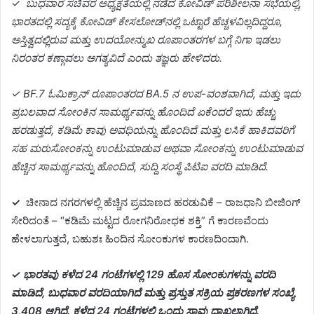
✓
ಬುಧವಾರ ಸಚಿವರ ಅಧ್ಯಕ್ಷತೆಯಲ್ಲಿ ನಡೆದ ಕೋವಿಡ್ ಪರಿಶೀಲನಾ ಸಭೆಯಲ್ಲಿ,
ಭಾರತದಲ್ಲಿ ಸದ್ಯಕ್ಕೆ ಕೋವಿಡ್ ಕೇಸಲೋಡ್‌ನಲ್ಲಿ ಒಟ್ಟಾರೆ ಹೆಚ್ಚಳವಿಲ್ಲದಿದ್ದರೂ,
ಅಸ್ತಿತ್ವದಲ್ಲಿರುವ ಮತ್ತು ಉದಯೋನ್ಮುಖ ರೂಪಾಂತರಗಳ ಬಗ್ಗೆ ನಿಗಾ ಇಡಲು
ನಿರಂತರ ಕಣ್ಗಾವಲು ಅಗತ್ಯವಿದೆ ಎಂದು ತಜ್ಞರು ಹೇಳಿದರು.
✓ BF.7 ಓಮಿಕ್ರಾನ್ ರೂಪಾಂತರದ BA.5 ನ ಉಪ-ವಂಶವಾಗಿದೆ, ಮತ್ತು ಇದು
ಪ್ರಬಲವಾದ ಸೋಂಕಿನ ಸಾಮರ್ಥ್ಯವನ್ನು ಹೊಂದಿದೆ ಏಕೆಂದರೆ ಇದು ಹೆಚ್ಚು
ಹರಡುತ್ತದೆ, ಕಡಿಮೆ ಕಾವು ಅವಧಿಯನ್ನು ಹೊಂದಿದೆ ಮತ್ತು ಲಸಿಕೆ ಹಾಕಿದವರಿಗೆ
ಸಹ ಮರುಸೋಂಕನ್ನು ಉಂಟುಮಾಡುವ ಅಥವಾ ಸೋಂಕನ್ನು ಉಂಟುಮಾಡುವ
ಹೆಚ್ಚಿನ ಸಾಮರ್ಥ್ಯವನ್ನು ಹೊಂದಿದೆ, ಸುದ್ದಿ ಸಂಸ್ಥೆ ಪಿಟಿಐ ವರದಿ ಮಾಡಿದೆ.
✓
ಚೀನಾದ ನಗರಗಳಲ್ಲಿ ಹೆಚ್ಚಿನ ಪ್ರಮಾಣದ ಹರಡುವಿಕೆ – ರಾಜಧಾನಿ ಬೀಜಿಂಗ್
ಸೇರಿದಂತೆ – “ಕಡಿಮೆ ಮಟ್ಟದ ರೋಗನಿರೋಧಕ ಶಕ್ತಿ” ಗೆ ಕಾರಣವೆಂದು
ಹೇಳಲಾಗುತ್ತದೆ, ಬಹುಶಃ ಹಿಂದಿನ ಸೋಂಕುಗಳ ಕಾರಣದಿಂದಾಗಿ.
✓ ಭಾರತವು ಕಳೆದ 24 ಗಂಟೆಗಳಲ್ಲಿ 129 ಹೊಸ ಸೋಂಕುಗಳನ್ನು ವರದಿ
ಮಾಡಿದೆ, ಬುಧವಾರ ವರದಿಯಾಗಿದೆ ಮತ್ತು ಪ್ರಸ್ತುತ ಸಕ್ರಿಯ ಪ್ರಕರಣಗಳ ಸಂಖ್ಯೆ
3,408 ಆಗಿದೆ. ಕಳೆದ 24 ಗಂಟೆಗಳಲ್ಲಿ ಒಂದು ಸಾವು ದಾಖಲಾಗಿದೆ.