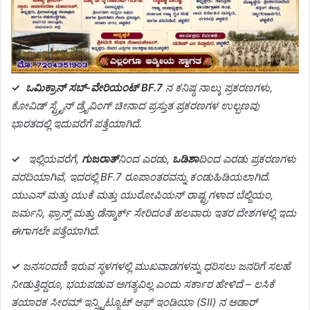
✓
ಒಮಿಕ್ರಾನ್ ಸಬ್-ವೇರಿಯಂಟ್ BF.7
ನ ಕನಿಷ್ಠ ನಾಲ್ಕು ಪ್ರಕರಣಗಳು,
ಕೋವಿಡ್ ಸ್ಟ್ರೈನ್ ಡ್ರೈವಿಂಗ್ ಚೀನಾದ ಪ್ರಸ್ತುತ ಪ್ರಕರಣಗಳ ಉಲ್ಬಣವು
ಭಾರತದಲ್ಲಿ ಇದುವರೆಗೆ ಪತ್ತೆಯಾಗಿದೆ.
✓
ಇಲ್ಲಿಯವರೆಗೆ,
ಗುಜರಾತ್‌
ನಿಂದ ಎರಡು,
ಒಡಿಶಾ
ದಿಂದ ಎರಡು ಪ್ರಕರಣಗಳು
ವರದಿಯಾಗಿವೆ, ಇದರಲ್ಲಿ BF.7 ರೂಪಾಂತರವನ್ನು ಕಂಡುಹಿಡಿಯಲಾಗಿದೆ.
ಯುಎಸ್ ಮತ್ತು ಯುಕೆ ಮತ್ತು ಯುರೋಪಿಯನ್ ರಾಷ್ಟ್ರಗಳಾದ ಬೆಲ್ಜಿಯಂ,
ಜರ್ಮನಿ, ಫ್ರಾನ್ಸ್ ಮತ್ತು ಡೆನ್ಮಾರ್ಕ್ ಸೇರಿದಂತೆ ಹಲವಾರು ಇತರ ದೇಶಗಳಲ್ಲಿ ಇದು
ಈಗಾಗಲೇ ಪತ್ತೆಯಾಗಿದೆ.
✓
ಜನಸಂದಣಿ ಇರುವ ಸ್ಥಳಗಳಲ್ಲಿ ಮುಖವಾಡಗಳನ್ನು ಧರಿಸಲು ಜನರಿಗೆ ಸಲಹೆ
ನೀಡುತ್ತಿದ್ದರೂ, ಭಯಪಡುವ ಅಗತ್ಯವಿಲ್ಲ ಎಂದು ಸರ್ಕಾರ ಹೇಳಿದೆ – ಲಸಿಕೆ
ತಯಾರಕ ಸೀರಮ್ ಇನ್ಸ್ಟಿಟ್ಯೂಟ್ ಆಫ್ ಇಂಡಿಯಾ (SII) ನ ಅಡಾರ್