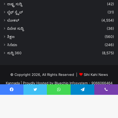
ರಾಷ್ಟ್ರ ಸುದ್ದಿ
(42)
ಲೈಫ್ ಸ್ಟೈಲ್
(31)
ಲೋಕಲ್
(4,554)
ವಿದೇಶ ಸುದ್ದಿ
(36)
ಶಿಕ್ಷಣ
(560)
ಸಿನೆಮಾ
(246)
ಸುದ್ದಿ 360
(8,575)
© Copyright 2026, All Rights Reserved |
Sihi Kahi News
Kannada
| Proudly Hosted by
Bluechip Infosystem - 9066066464
About US
Privacy Policy
Ads Policy
Terms and Conditions
Facebook
Twitter
WhatsApp
Telegram
Viber
Contact Us
Facebook
Twitter
YouTube
Instagram
Ba