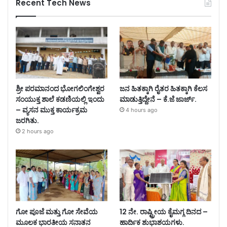
Recent Tech News
ಶ್ರೀ ಪರಮಾನಂದ ಭೋಗಲಿಂಗೇಶ್ವರ
ಜನ ಹಿತಕ್ಕಾಗಿ ರೈತರ ಹಿತಕ್ಕಾಗಿ ಕೆಲಸ
ಸಂಯುಕ್ತ ಶಾಲೆ ಕಡಣಿಯಲ್ಲಿ ಇಂದು
ಮಾಡುತ್ತಿದ್ದೇನೆ – ಕೆ.ಜೆ ಜಾರ್ಜ್.
– ವ್ಯಸನ ಮುಕ್ತ ಕಾರ್ಯಕ್ರಮ
4 hours ago
ಜರಗಿತು.
2 hours ago
ಗೋ ಪೂಜೆ ಮತ್ತು ಗೋ ಸೇವೆಯ
12 ನೇ. ರಾಷ್ಟ್ರೀಯ ಕೈಮಗ್ಗ ದಿನದ –
ಮೂಲಕ ಭಾರತೀಯ ಸನಾತನ
ಹಾರ್ದಿಕ ಶುಭಾಶಯಗಳು.