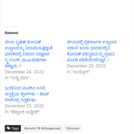
Related
ಚೀನಾ ಬೃಹತ್ ಕೋವಿಡ್
ಚೀನಾದಲ್ಲಿ ಪ್ರಕರಣಗಳ ಉಲ್ಬಣದ
ಉಲ್ಬಣವನ್ನು ನಿಭಾಯಿಸುತ್ತಿದ್ದಂತೆ
ನಡುವೆ ಇಂದು ಭಾರತದಲ್ಲಿನ
ಭಾರತದಲ್ಲಿ ವಿಮಾನ ನಿಲ್ದಾಣದ
ಕೋವಿಡ್ ಪರಿಸ್ಥಿತಿಯನ್ನು ಪ್ರಧಾನಿ
ಸ್ಕ್ರೀನಿಂಗ್, ಮುಖವಾಡಗಳು
ಮೋದಿ ಪರಿಶೀಲಿಸಲಿದ್ದಾರೆ..!
ಕಡ್ಡಾಯ..!
December 22, 2022
December 24, 2022
In "ಉದ್ಯೋಗ"
In "ಸುದ್ದಿ 360"
ಇಂದಿನಿಂದ ಮೂಗಿನ ಲಸಿಕೆ,
ಆಸ್ಪತ್ರೆಯ ಡ್ರಿಲ್‌ಗಳು – ಟಾಪ್
ಗೇರ್‌ನಲ್ಲಿ ಸಿದ್ಧತೆಗಳು:
December 23, 2022
In "ಟೆಕ್ನಾಲಜಿ ಅಪ್ಡೇಟ್"
Tags
#covid-19 #chinacovid
Omicron