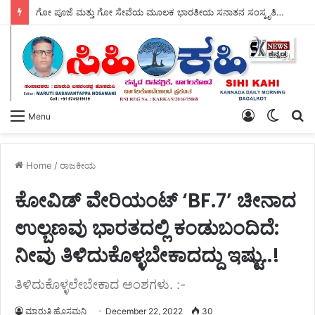
ಗೋ ಪೂಜೆ ಮತ್ತು ಗೋ ಸೇವೆಯ ಮೂಲಕ ಭಾರತೀಯ ಸನಾತನ ಸಂಸ್ಕೃತಿಯ ಉಳಿವಿಗೆ ಭದ್ರವಾದ ಅಡಿಪಾಯ ಹಾಕಲಾಗಿದೆ – ಸ್ವಾಮಿ ಜಪಾನಂದಜೀ ಮಹಾರಾಜ್ ಮೆಚ್ಚುಗೆ.
Log
Switch
S
Menu
In
skin
fo
Home
/
ರಾಜಕೀಯ
ಕೋವಿಡ್ ವೇರಿಯಂಟ್ ‘BF.7’ ಚೀನಾದ
ಉಲ್ಬಣವು ಭಾರತದಲ್ಲಿ ಕಂಡುಬಂದಿದೆ:
ನೀವು ತಿಳಿದುಕೊಳ್ಳಬೇಕಾದದ್ದು ಇಷ್ಟು..!
ತಿಳಿದುಕೊಳ್ಳಲೇಬೇಕಾದ ಅಂಶಗಳು. :-
ಮಾರುತಿ ಹೊಸಮನಿ
December 22, 2022
30