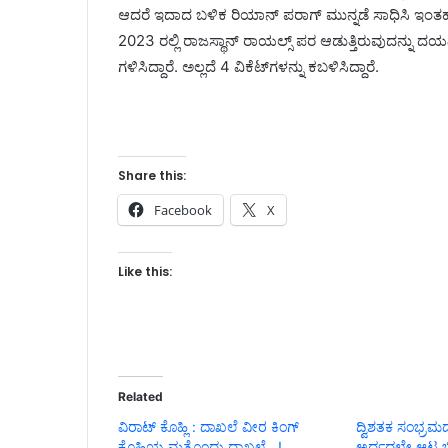
ಆದರೆ ಇದಾದ ಬಳಿಕ ರಿಯಾನ್ ಪರಾಗ್ ಮುನ್ನಡೆ ಸಾಧಿಸಿ ಇಂತಹ ಇ
2023 ರಲ್ಲಿ ರಾಜಸ್ಥಾನ್ ರಾಯಲ್ಸ್ ಪರ ಆಡುತ್ತಿರುವುದನ್ನು ದಯವಿ
ಗಳಿಸಿದ್ದಾರೆ. ಅಲ್ಲದೆ 4 ವಿಕೆಟ್‌ಗಳನ್ನು ಕಬಳಿಸಿದ್ದಾರೆ.
Share this:
Facebook
X
Like this:
Related
ವಿರಾಟ್ ಕೊಹ್ಲಿ : ದಾಖಲೆ ವೀರ ಕಿಂಗ್
ದ್ವಿಶತಕ ಸಂಭ್ರಮದಲ್
ಕೊಹ್ಲಿಯ ಮತ್ತೊಂದು ದಾಖಲೆ…!
ಅರ್ಧದಲ್ಲೇ ಆಟ ಬ