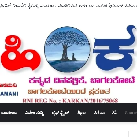
Random
ರಾಜಕೀಯ
ವಿದೇಶ ಸುದ್ದಿ
ಲೈಫ್ ಸ್ಟೈಲ್
ಶಿಕ್ಷಣ
ಸಿನೆಮಾ
Article