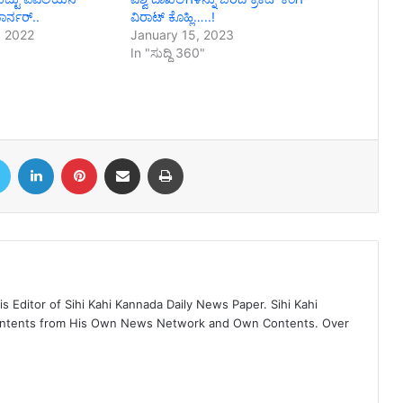
ಾರ್ನರ್..
ವಿರಾಟ್ ಕೊಹ್ಲಿ…..!
 2022
January 15, 2023
In "ಸುದ್ದಿ 360"
book
Twitter
LinkedIn
Pinterest
Share via Email
Print
 Editor of Sihi Kahi Kannada Daily News Paper. Sihi Kahi
ontents from His Own News Network and Own Contents. Over