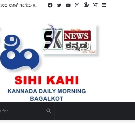
Facebook
Twitter
YouTube
Instagram
Log
Random
Sidebar
ಸಾವಿರಾರು ಹೆಕ್ಟೇರ್ ಭೂಮಿಗೆ ನೀರುಣಿಸಿ ರೈತರಲ್ಲಿ ಮಂದಹಾಸ ಮೂಡಿಸಿರುವ ಶಾಸಕ ಡಾ, ಎನ್.ಟಿ ಶ್ರೀನಿವಾಸ್ ರವರು, ಬರದ ನಾಡಿಗೆ ಗಂಗೆಯ ಕರೆತಂದು ಭಗೀರಥರಾಗಿದ್ದಾರೆ – ಎಂದು ರೈತರ ಹರ್ಷೋದ್ಗಾರ ಮುಗಿಲು ಮುಟ್ಟಿತು.
In
Article
Search
for