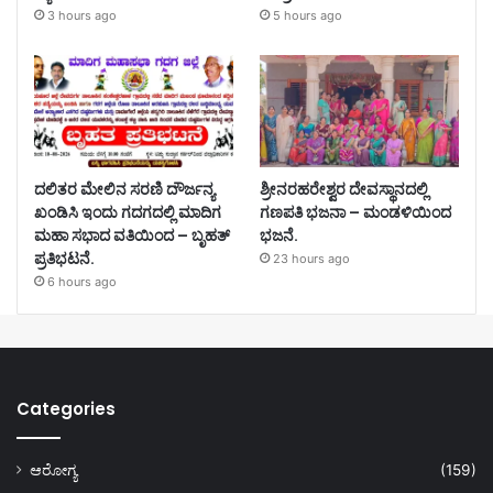
3 hours ago
5 hours ago
ದಲಿತರ ಮೇಲಿನ ಸರಣಿ ದೌರ್ಜನ್ಯ
ಶ್ರೀನರಹರೇಶ್ವರ ದೇವಸ್ಥಾನದಲ್ಲಿ
ಖಂಡಿಸಿ ಇಂದು ಗದಗದಲ್ಲಿ ಮಾದಿಗ
ಗಣಪತಿ ಭಜನಾ – ಮಂಡಳಿಯಿಂದ
ಮಹಾ ಸಭಾದ ವತಿಯಿಂದ – ಬೃಹತ್
ಭಜನೆ.
ಪ್ರತಿಭಟನೆ.
23 hours ago
6 hours ago
Categories
ಆರೋಗ್ಯ
(159)