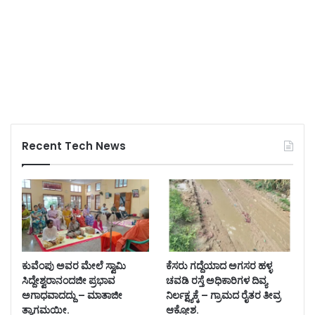
Recent Tech News
ಕುವೆಂಪು ಅವರ ಮೇಲೆ ಸ್ವಾಮಿ
ಕೆಸರು ಗದ್ದೆಯಾದ ಅಗಸರ ಹಳ್ಳ
ಸಿದ್ದೇಶ್ವರಾನಂದಜೀ ಪ್ರಭಾವ
ಚವಡಿ ರಸ್ತೆ ಅಧಿಕಾರಿಗಳ ದಿವ್ಯ
ಅಗಾಧವಾದದ್ದು – ಮಾತಾಜೀ
ನಿರ್ಲಕ್ಷ್ಯಕ್ಕೆ – ಗ್ರಾಮದ ರೈತರ ತೀವ್ರ
ತ್ಯಾಗಮಯೀ.
ಆಕ್ರೋಶ.