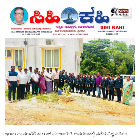
ಇಂದು ದಾವಣಗೆರೆ ತಾಲೂಕ ಪಂಚಾಯಿತಿ ಅವರಣದಲ್ಲಿ ನಡೆದ ವಿಶ್ವ ಪರಿಸರ