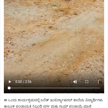
ಈ ಒಂದು ಕಾರ್ಯಕ್ರಮದಲ್ಲಿ ಲಲಿತ್ ಇಂಟರ್ನ್ಯಾಷನಲ್ ಶಾಲೆಯ ವಿದ್ಯಾರ್ಥಿಗಳು
ತಾಲೂಕ ಪಂಚಾಯತಿ ಸಿಬ್ಬಂದಿ ವರ್ಗ ಮತ್ತು ಗ್ರಾಮ್ ಪಂಚಾಯ್ತಿ ಮಾಜಿ