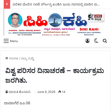
ದಲಿತರ ಮೇಲಿನ ಸರಣಿ ದೌರ್ಜನ್ಯ ಖಂಡಿಸಿ ಇಂದು ಗದಗದಲ್ಲಿ ಮಾದಿಗ ಮಹಾ ಸಭಾದ ವತಿಯಿಂದ – ಬೃಹತ್ ಪ್ರತಿಭಟನೆ.
Log
Switch
S
Menu
In
skin
fo
Home
/
ರಾಜ್ಯ ಸುದ್ದಿ
ವಿಶ್ವ ಪರಿಸರ ದಿನಾಚರಣೆ – ಕಾರ್ಯಕ್ರಮ
ಜರಗಿತು.
ಮಾರುತಿ ಹೊಸಮನಿ
June 6, 2026
14
ದಾವಣಗೆರೆ ಜೂ.06