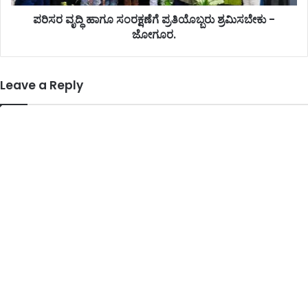
ಪರಿಸರ ವೃದ್ಧಿ ಹಾಗೂ ಸಂರಕ್ಷಣೆಗೆ ಪ್ರತಿಯೊಬ್ಬರು ಶ್ರಮಿಸಬೇಕು -
ಜೋಗೂರ.
Leave a Reply