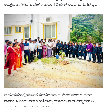
ಅಧ್ಯಕ್ಷರಾದ ಮೌಲಾನಾಯಕ್ ಸದಸ್ಯರಾದ ವೀರೇಶ್ ಅವರು ಭಾಗವಹಿಸಿದ್ದರು.
ಕಾರ್ಯಕ್ರಮದಲ್ಲಿ ಜಾನಪದ ಕಲಾವಿದರಾದ ಉಮೇಶ್ ನಾಯಕ್ ಅವರು
ಭಾಗವಹಿಸಿ ಎಂದು ಪರಿಸರ ಗೀತೆಯನ್ನು ಹಾಡಿದರು ಶಾಲಾ ವಿದ್ಯಾರ್ಥಿಗಳು