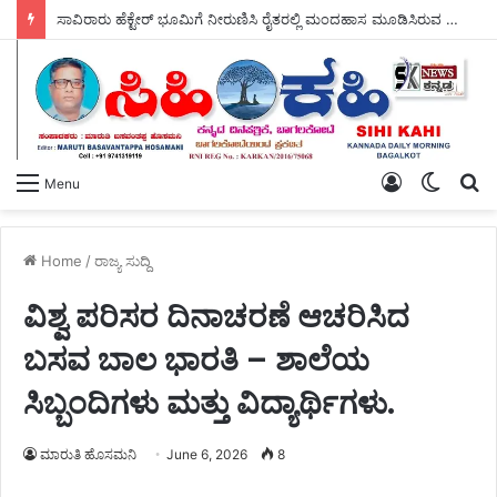
ಸಾವಿರಾರು ಹೆಕ್ಟೇರ್ ಭೂಮಿಗೆ ನೀರುಣಿಸಿ ರೈತರಲ್ಲಿ ಮಂದಹಾಸ ಮೂಡಿಸಿರುವ ಶಾಸಕ ಡಾ, ಎನ್.ಟಿ ಶ್ರೀನಿವಾಸ್ ರವರು, ಬರದ ನಾಡಿಗೆ ಗಂಗೆಯ ಕರೆತಂದು ಭಗೀರಥರಾಗಿದ್ದಾರೆ – ಎಂದು ರೈತರ ಹರ್ಷೋದ್ಗಾರ ಮುಗಿಲು ಮುಟ್ಟಿತು.
Log
Switch
S
Menu
In
skin
fo
Home
/
ರಾಜ್ಯ ಸುದ್ದಿ
ವಿಶ್ವ ಪರಿಸರ ದಿನಾಚರಣೆ ಆಚರಿಸಿದ
ಬಸವ ಬಾಲ ಭಾರತಿ – ಶಾಲೆಯ
ಸಿಬ್ಬಂದಿಗಳು ಮತ್ತು ವಿದ್ಯಾರ್ಥಿಗಳು.
ಮಾರುತಿ ಹೊಸಮನಿ
June 6, 2026
8