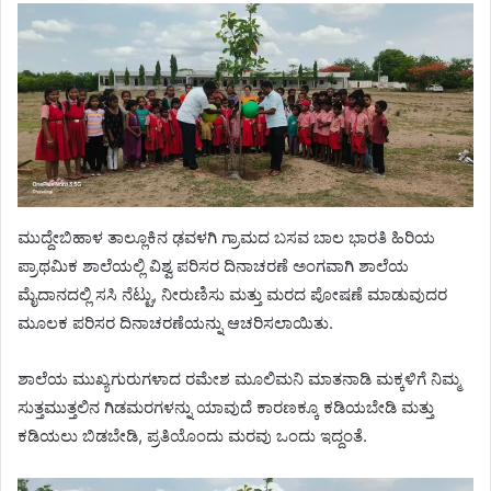
ಮುದ್ದೇಬಿಹಾಳ ತಾಲ್ಲೂಕಿನ ಢವಳಗಿ ಗ್ರಾಮದ ಬಸವ ಬಾಲ ಭಾರತಿ ಹಿರಿಯ
ಪ್ರಾಥಮಿಕ ಶಾಲೆಯಲ್ಲಿ ವಿಶ್ವ ಪರಿಸರ ದಿನಾಚರಣೆ ಅಂಗವಾಗಿ ಶಾಲೆಯ
ಮೈದಾನದಲ್ಲಿ ಸಸಿ ನೆಟ್ಟು, ನೀರುಣಿಸು ಮತ್ತು ಮರದ ಪೋಷಣೆ ಮಾಡುವುದರ
ಮೂಲಕ ಪರಿಸರ ದಿನಾಚರಣೆಯನ್ನು ಆಚರಿಸಲಾಯಿತು.
ಶಾಲೆಯ ಮುಖ್ಯಗುರುಗಳಾದ ರಮೇಶ ಮೂಲಿಮನಿ ಮಾತನಾಡಿ ಮಕ್ಕಳಿಗೆ ನಿಮ್ಮ
ಸುತ್ತಮುತ್ತಲಿನ ಗಿಡಮರಗಳನ್ನು ಯಾವುದೆ ಕಾರಣಕ್ಕೂ ಕಡಿಯಬೇಡಿ ಮತ್ತು
ಕಡಿಯಲು ಬಿಡಬೇಡಿ, ಪ್ರತಿಯೊಂದು ಮರವು ಒಂದು ಇದ್ದಂತೆ.