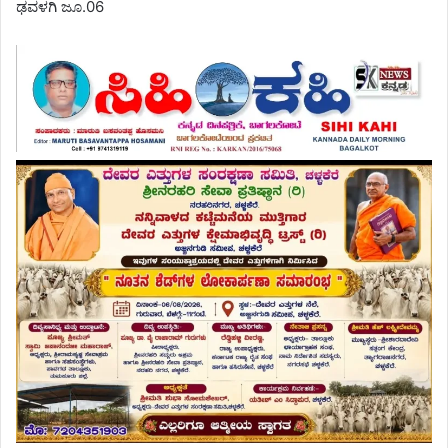
ಢವಳಗಿ ಜೂ.06