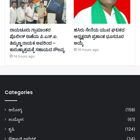
ರಾಯಚೂರು ಗ್ರಾಮಾಂತರ
ಹಸಿರು ಸೇನೆಯ ಯುವ ಘಟಕದ
ಪೊಲೀಸ್ ಠಾಣೆಯ ಪಿ.ಎಸ್.ಐ.
ಅಧ್ಯಕ್ಷರಾಗಿ ಪ್ರಶಾಂತ ಭೂಸನೂರ
ತಿಮ್ಮಣ್ಣ ನಾಯಕ ಅವರಿಂದ –
ಆಯ್ಕೆ.
ಕಾರುಣ್ಯಾಶ್ರಮಕ್ಕೆ ಸಹಾಯದ ಸೌಜನ್ಯ.
16 hours ago
14 hours ago
Categories
ಆರೋಗ್ಯ
(158)
ಉದ್ಯೋಗ
(61)
ಕೃಷಿ
(124)
ಟೆಕ್ನಾಲಜಿ ಅಪ್ಡೇಟ್
(34)