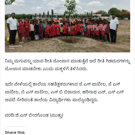
ನಿಮ್ಮ ಮಗುವನ್ನು ಯಾವ ರೀತಿ ಜೋಪಾನ ಮಾಡುತ್ತೆವೆ ಅದೆ ರೀತಿ ಗಿಡಮರಗಳನ್ನು
ಜೋಪಾನ ಮಾಡಬೇಕು ಎಂದು ಮಕ್ಕಳಿಗೆ ತಿಳಿಸಿದರು.
ಇದೇ ವೇಳೆಯಲ್ಲಿ ಶಾಲೆಯ ಸಹಶಿಕ್ಷಕರುಗಳಾದ ಜೆ ಎಸ್ ಪಾಟೀಲ, ಜೆ ಎಸ್
ಪಾಟೀಲ, ಬಿ ಎಸ್ ಪಾಟೀಲ, ಎಸ್ ಬಿ ಬಿರಾದಾರ, ಹರಿನಾಥ ಎನ್, ಎಸ್ ಎಸ್
ಅವಟಿ ಸೇರಿದಂತೆ ಶಾಲೆಯ ವಿದ್ಯಾರ್ಥಿಗಳು ಪಾಲ್ಗೊಂಡಿದ್ದರು.
ವರದಿ:ಜಿ.ಎನ್ ಬೀರಗೊಂಡ (ಮುತ್ತು)
Share this: