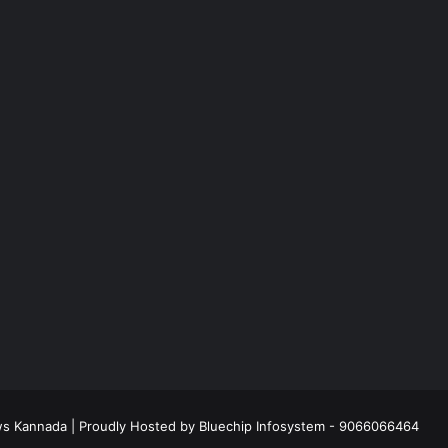
ws Kannada
| Proudly Hosted by
Bluechip Infosystem - 9066066464