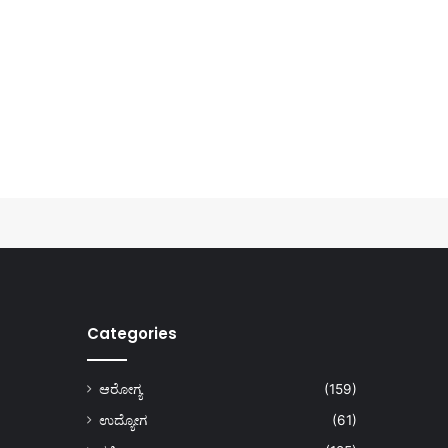
Categories
ಆರೋಗ್ಯ
(159)
ಉದ್ಯೋಗ
(61)