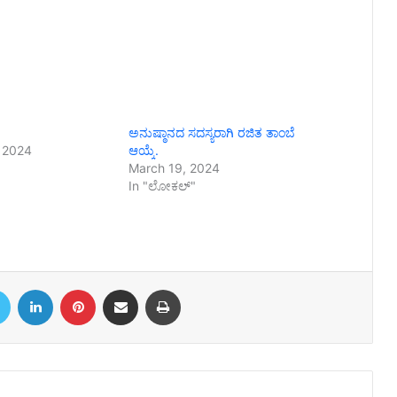
ಅನುಷ್ಠಾನದ ಸದಸ್ಯರಾಗಿ ರಜಿತ ತಾಂಬೆ
 2024
ಆಯ್ಕೆ.
March 19, 2024
In "ಲೋಕಲ್"
book
Twitter
LinkedIn
Pinterest
Share via Email
Print