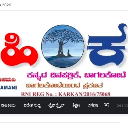
8.2026
Random
ರಾಜಕೀಯ
ವಿದೇಶ ಸುದ್ದಿ
ಲೈಫ್ ಸ್ಟೈಲ್
ಶಿಕ್ಷಣ
ಸಿನೆಮಾ
Article