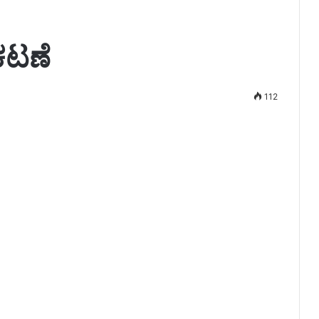
ರಕಟಣೆ
112