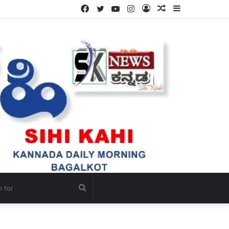
Facebook
Twitter
YouTube
Instagram
Log
Random
Sidebar
In
Article
Search
for