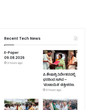
Recent Tech News
E-Paper
09.08.2026
3 hours ago
ಪಿ.ಶೇಷಾದ್ರಿ ನಿರ್ದೇಶನದಲ್ಲಿ
ಭರದಿಂದ ಸಾಗಿದ –
‘ಪಂಚಾಯಿತಿ’ ಚಿತ್ರೀಕರಣ.
4 hours ago