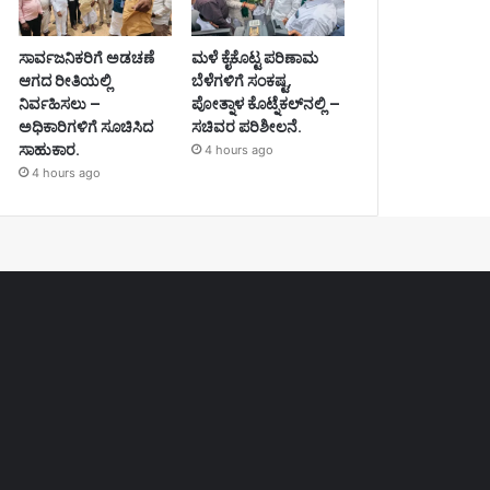
ಸಾರ್ವಜನಿಕರಿಗೆ ಅಡಚಣೆ
ಮಳೆ ಕೈಕೊಟ್ಟ ಪರಿಣಾಮ
ಆಗದ ರೀತಿಯಲ್ಲಿ
ಬೆಳೆಗಳಿಗೆ ಸಂಕಷ್ಟ,
ನಿರ್ವಹಿಸಲು –
ಪೋತ್ನಾಳ ಕೊಟ್ನೆಕಲ್‌ನಲ್ಲಿ –
ಅಧಿಕಾರಿಗಳಿಗೆ ಸೂಚಿಸಿದ
ಸಚಿವರ ಪರಿಶೀಲನೆ.
ಸಾಹುಕಾರ.
4 hours ago
4 hours ago