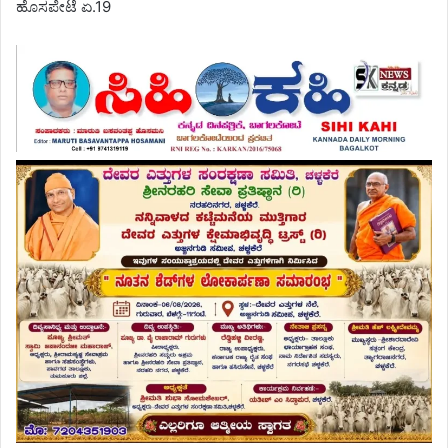
ಹೊಸಪೇಟೆ ಏ.19