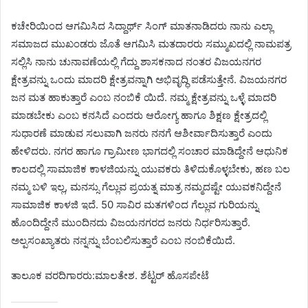
ಕಚೇರಿಯಿಂದ ಆಗಮಿಸಿದ ಸಿದ್ದಾರ್ಥ್ ಸಿಂಗ್ ಮಾತನಾಡಿದರು ನಾನು ಎಲ್ಲಾ
ಸಮಾಜದ ಮುಖಂಡರು ಜೊತೆ ಆಗಮಿಸಿ ಮತದಾರರು ಸಮ್ಮುಖದಲ್ಲಿ ನಾಮಪತ್ರ
ಸಲ್ಲಿಸಿ ನಾನು ಚುನಾವಣೆಯಲ್ಲಿ ಗೆದ್ದು ಶಾಸಕನಾದ ನಂತರ ವಿಜಯನಗರ
ಕ್ಷೇತ್ರವನ್ನು ಒಂದು ಮಾದರಿ ಕ್ಷೇತ್ರವನ್ನಾಗಿ ಅಭಿವೃದ್ಧಿ ಪಡೆಸುತ್ತೇನೆ. ವಿಜಯನಗರ
ಜನ ಮತ ಹಾಕುತ್ತಾರೆ ಎಂಬ ನಂಬಿಕೆ ಯಿದೆ. ನಮ್ಮ ಕ್ಷೇತ್ರವನ್ನು ಒಳ್ಳೆ ಮಾದರಿ
ಮಾಡಬೇಕು ಎಂಬ ಕನಸಿದೆ ಎಂದರು ಆರೋಗ್ಯ ಹಾಗೂ ಶಿಕ್ಷಣ ಕ್ಷೇತ್ರದಲ್ಲಿ
ಸುಧಾರಣೆ ಮಾಡುವ ಸಲುವಾಗಿ ಜನರು ನನಗೆ ಆಶೀರ್ವಾದಿಸುತ್ತಾರೆ ಎಂದು
ಹೇಳಿದರು. ನಗರ ಹಾಗೂ ಗ್ರಾಮೀಣ ಭಾಗದಲ್ಲಿ ಸಂಚಾರ ಮಾಡಿದ್ದೇನೆ ಆಧುನಿಕ
ಕಾಲದಲ್ಲಿ ಸಾಮಾಜಿಕ ಕಾಳಜಿಯನ್ನು ಯುವಕರು ತಿಳಿದುಕೊಳ್ಳಬೇಕು, ಹಣ ಬಲ
ನಮ್ಮ ಬಳಿ ಇಲ್ಲ, ಮನಸ್ಸು ಗೆಲ್ಲುವ ಪ್ರಯತ್ನ ಮಾತ್ರ ನಮ್ಮದಷ್ಟೇ ಯುವಕನಿದ್ದೇನೆ
ಸಾಮಾಜಿಕ ಕಾಳಜಿ ಇದೆ. 50 ಸಾವಿರ ಮತಗಳಿಂದ ಗೆಲ್ಲುವ ಗುರಿಯನ್ನು
ಹೊಂದಿದ್ದೇನೆ ಮುಂದಿನದು ವಿಜಯನಗರದ ಜನರು ನಿರ್ಧರಿಸುತ್ತಾರೆ.
ಅಲ್ಪಸಂಖ್ಯಾತರು ನನ್ನನ್ನು ಬೆಂಬಲಿಸುತ್ತಾರೆ ಎಂಬ ನಂಬಿಕೆಯಿದೆ.
ತಾಲೂಕ ವರದಿಗಾರರು:ಮಾಲತೇಶ. ಶೆಟ್ಟರ್ ಹೊಸಪೇಟೆ