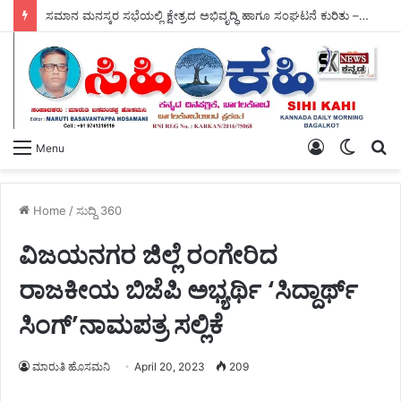
ಸಮಾನ ಮನಸ್ಕರ ಸಭೆಯಲ್ಲಿ ಕ್ಷೇತ್ರದ ಅಭಿವೃದ್ಧಿ ಹಾಗೂ ಸಂಘಟನೆ ಕುರಿತು – ಶಾಸಕ ಎನ್.ವೈ ಗೋಪಾಲಕೃಷ್ಣ ಚರ್ಚೆ.
Log
Switch
S
Menu
In
skin
fo
Home
/
ಸುದ್ದಿ 360
ವಿಜಯನಗರ ಜಿಲ್ಲೆ ರಂಗೇರಿದ
ರಾಜಕೀಯ ಬಿಜೆಪಿ ಅಭ್ಯರ್ಥಿ ‘ಸಿದ್ದಾರ್ಥ್
ಸಿಂಗ್’ನಾಮಪತ್ರ ಸಲ್ಲಿಕೆ
ಮಾರುತಿ ಹೊಸಮನಿ
April 20, 2023
209