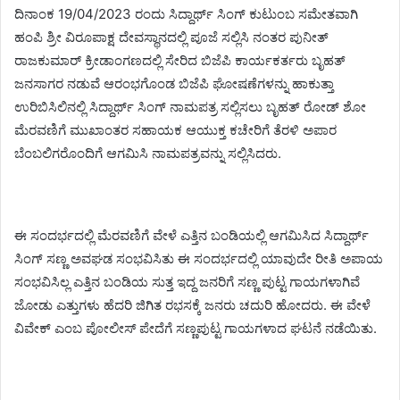
ದಿನಾಂಕ 19/04/2023 ರಂದು ಸಿದ್ದಾರ್ಥ್ ಸಿಂಗ್ ಕುಟುಂಬ ಸಮೇತವಾಗಿ
ಹಂಪಿ ಶ್ರೀ ವಿರೂಪಾಕ್ಷ ದೇವಸ್ಥಾನದಲ್ಲಿ ಪೂಜೆ ಸಲ್ಲಿಸಿ ನಂತರ ಪುನೀತ್
ರಾಜಕುಮಾರ್ ಕ್ರೀಡಾಂಗಣದಲ್ಲಿ ಸೇರಿದ ಬಿಜೆಪಿ ಕಾರ್ಯಕರ್ತರು ಬೃಹತ್
ಜನಸಾಗರ ನಡುವೆ ಆರಂಭಗೊಂಡ ಬಿಜೆಪಿ ಘೋಷಣೆಗಳನ್ನು ಹಾಕುತ್ತಾ
ಉರಿಬಿಸಿಲಿನಲ್ಲಿ ಸಿದ್ದಾರ್ಥ್ ಸಿಂಗ್ ನಾಮಪತ್ರ ಸಲ್ಲಿಸಲು ಬೃಹತ್ ರೋಡ್ ಶೋ
ಮೆರವಣಿಗೆ ಮುಖಾಂತರ ಸಹಾಯಕ ಆಯುಕ್ತ ಕಚೇರಿಗೆ ತೆರಳಿ ಅಪಾರ
ಬೆಂಬಲಿಗರೊಂದಿಗೆ ಆಗಮಿಸಿ ನಾಮಪತ್ರವನ್ನು ಸಲ್ಲಿಸಿದರು.
ಈ ಸಂದರ್ಭದಲ್ಲಿ ಮೆರವಣಿಗೆ ವೇಳೆ ಎತ್ತಿನ ಬಂಡಿಯಲ್ಲಿ ಆಗಮಿಸಿದ ಸಿದ್ದಾರ್ಥ್
ಸಿಂಗ್ ಸಣ್ಣ ಅವಘಡ ಸಂಭವಿಸಿತು ಈ ಸಂದರ್ಭದಲ್ಲಿ ಯಾವುದೇ ರೀತಿ ಅಪಾಯ
ಸಂಭವಿಸಿಲ್ಲ ಎತ್ತಿನ ಬಂಡಿಯ ಸುತ್ತ ಇದ್ದ ಜನರಿಗೆ ಸಣ್ಣ ಪುಟ್ಟ ಗಾಯಗಳಾಗಿವೆ
ಜೋಡು ಎತ್ತುಗಳು ಹೆದರಿ ಜಿಗಿತ ರಭಸಕ್ಕೆ ಜನರು ಚದುರಿ ಹೋದರು. ಈ ವೇಳೆ
ವಿವೇಕ್ ಎಂಬ ಪೋಲೀಸ್ ಪೇದೆಗೆ ಸಣ್ಣಪುಟ್ಟ ಗಾಯಗಳಾದ ಘಟನೆ ನಡೆಯಿತು.