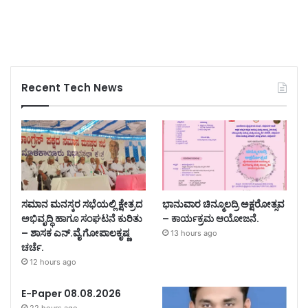
Recent Tech News
ಸಮಾನ ಮನಸ್ಕರ ಸಭೆಯಲ್ಲಿ ಕ್ಷೇತ್ರದ
ಭಾನುವಾರ ಚಿನ್ಮೂಲದ್ರಿ ಅಕ್ಷರೋತ್ಸವ
ಅಭಿವೃದ್ಧಿ ಹಾಗೂ ಸಂಘಟನೆ ಕುರಿತು
– ಕಾರ್ಯಕ್ರಮ ಆಯೋಜನೆ.
– ಶಾಸಕ ಎನ್.ವೈ ಗೋಪಾಲಕೃಷ್ಣ
13 hours ago
ಚರ್ಚೆ.
12 hours ago
E-Paper 08.08.2026