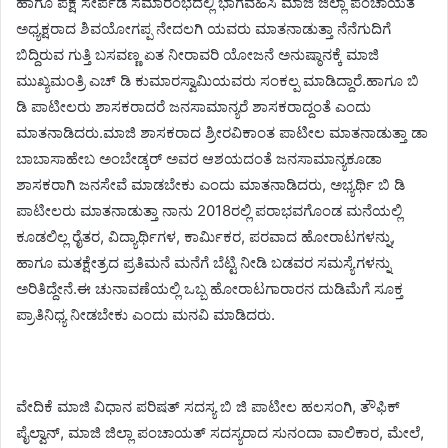
ಹಾಗೂ ಪಕ್ಷ ಸೇರ್ಪಡೆ ಸಮಾರಂಭದಲ್ಲಿ ಭಾಗವಹಿಸಿ ಮಾಜಿ ಜಿಲ್ಲಾ ಪಂಚಾಯತ
ಅಧ್ಯಕ್ಷರಾದ ಶಿವಯೋಗಪ್ಪ ನೇದಲಗಿ ಯವರು ಮಾತನಾಡುತ್ತಾ ನೆನೆಗುದಿಗೆ
ಬಿದ್ದಿರುವ ಗುತ್ತಿ ಬಸವಣ್ಣ ಏತ ನೀರಾವರಿ ಯೋಜನೆ ಅನುಷ್ಠಾನಕ್ಕೆ ಮಾಜಿ
ಮುಖ್ಯಮಂತ್ರಿ ಎಚ್ ಡಿ ಕುಮಾರಸ್ವಾಮಿಯವರು ಸಂಕಲ್ಪ ಮಾಡಿದ್ದಾರೆ.ಹಾಗೂ ಬಿ
ಡಿ ಪಾಟೀಲರು ಶಾಸಕರಾದರೆ ಜನಸಾಮಾನ್ಯರೆ ಶಾಸಕರಾದ್ದಂತೆ ಎಂದು
ಮಾತನಾಡಿದರು.ಮಾಜಿ ಶಾಸಕರಾದ ಶ್ರೀರವಿಕಾಂತ ಪಾಟೀಲ ಮಾತನಾಡುತ್ತಾ ಡಾ
ಬಾಬಾಸಾಹೇಬ ಅಂಬೇಡ್ಕರ್ ಅವರ ಆಶಯದಂತೆ ಜನಸಾಮಾನ್ಯಕೂಡಾ
ಶಾಸಕರಾಗಿ ಜನಸೇವೆ ಮಾಡಬೇಕು ಎಂದು ಮಾತನಾಡಿದರು, ಅಭ್ಯರ್ಥಿ ಬಿ ಡಿ
ಪಾಟೀಲರು ಮಾತನಾಡುತ್ತಾ ನಾನು 2018ರಲ್ಲಿ ಪರಾಭವಗೊಂಡ ಮನೆಯಲ್ಲಿ
ಕೂಡಲಿಲ್ಲ ರೈತರ, ವಿದ್ಯಾರ್ಥಿಗಳ, ಕಾರ್ಮಿಕರ, ಪರವಾದ ಹೋರಾಟಗಳನ್ನು,
ಹಾಗೂ ಮತಕ್ಷೇತ್ರದ ಪ್ರತಿಮನೆ ಮನೆಗೆ ಬೆಟ್ಟಿ ನೀಡಿ ಬಡವರ ಸಮಸ್ಯೆಗಳನ್ನು
ಅರಿತಿದ್ದೇನೆ.ಈ ಚುನಾವಣೆಯಲ್ಲಿ ಒಬ್ಬ ಹೋರಾಟಗಾರಾರನ ದುಡಿಮೆಗೆ ಸೂಕ್ತ
ಪ್ರಾತಿನಿಧ್ಯ ನೀಡಬೇಕು ಎಂದು ಮನವಿ ಮಾಡಿದರು.
ವೇದಿಕೆ ಮಾಜಿ ವಿಧಾನ ಪರಿಷತ್ ಸದಸ್ಯ ಬಿ ಜಿ ಪಾಟೀಲ ಹಲಸಂಗಿ, ತೌಫಿಕ್
ಪೈಲ್ವಾನ್, ಮಾಜಿ ಜಿಲ್ಲಾ ಪಂಚಾಯತ್ ಸದಸ್ಯರಾದ ಸುನಂದಾ ವಾಲಿಕಾರ, ಮೇಲೆ,