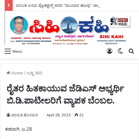
ವಸಂತ ಬಸವ ಪ್ರೊಡಕ್ಷನ್ಸ್ ರವರ “ಮಂದಾರ ಹೂವು” ಚಲನ ಚಿತ್ರ – ಚಿತ್ರೀಕರಣ ಆರಂಭ.
Log
Switch
S
Menu
In
skin
fo
Home
/
ಸುದ್ದಿ 360
ರೈತರ ಹಿತಕಾಯುವ ಜೆಡಿಎಸ್ ಅಭ್ಯರ್ಥಿ
ಬಿ.ಡಿ.ಪಾಟೀಲರಿಗೆ ವ್ಯಾಪಕ ಬೆಂಬಲ.
ಮಾರುತಿ ಹೊಸಮನಿ
April 28, 2023
22
ತಡವಾಗಿ. ಏ.28