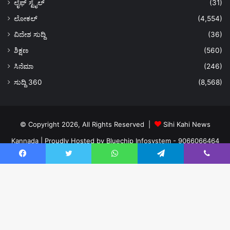
ಲೈಫ್ ಸ್ಟೈಲ್
(31)
ಲೋಕಲ್
(4,554)
ವಿದೇಶ ಸುದ್ದಿ
(36)
ಶಿಕ್ಷಣ
(560)
ಸಿನೆಮಾ
(246)
ಸುದ್ದಿ 360
(8,568)
© Copyright 2026, All Rights Reserved |
Sihi Kahi News
Kannada
| Proudly Hosted by
Bluechip Infosystem - 9066066464
About US
Privacy Policy
Ads Policy
Terms and Conditions
Facebook
Twitter
WhatsApp
Telegram
Viber
Contact Us
Facebook
Twitter
YouTube
Instagram
Ba
to