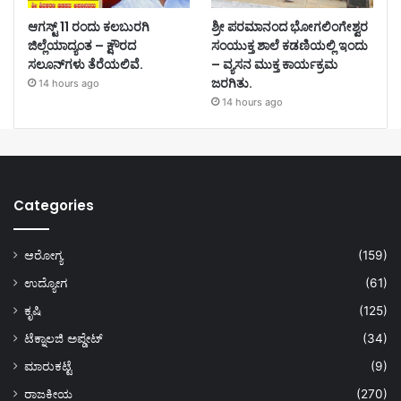
ಆಗಸ್ಟ್ 11 ರಂದು ಕಲಬುರಗಿ
ಶ್ರೀ ಪರಮಾನಂದ ಭೋಗಲಿಂಗೇಶ್ವರ
ಜಿಲ್ಲೆಯಾದ್ಯಂತ – ಕ್ಷೌರದ
ಸಂಯುಕ್ತ ಶಾಲೆ ಕಡಣಿಯಲ್ಲಿ ಇಂದು
ಸಲೂನ್‌ಗಳು ತೆರೆಯಲಿವೆ.
– ವ್ಯಸನ ಮುಕ್ತ ಕಾರ್ಯಕ್ರಮ
ಜರಗಿತು.
14 hours ago
14 hours ago
Categories
ಆರೋಗ್ಯ
(159)
ಉದ್ಯೋಗ
(61)
ಕೃಷಿ
(125)
ಟೆಕ್ನಾಲಜಿ ಅಪ್ಡೇಟ್
(34)
ಮಾರುಕಟ್ಟೆ
(9)
ರಾಜಕೀಯ
(270)