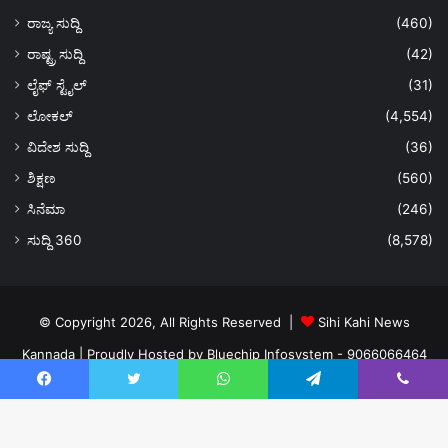
ರಾಜ್ಯ ಸುದ್ದಿ
(460)
ರಾಷ್ಟ್ರ ಸುದ್ದಿ
(42)
ಲೈಫ್ ಸ್ಟೈಲ್
(31)
ಲೋಕಲ್
(4,554)
ವಿದೇಶ ಸುದ್ದಿ
(36)
ಶಿಕ್ಷಣ
(560)
ಸಿನೆಮಾ
(246)
ಸುದ್ದಿ 360
(8,578)
© Copyright 2026, All Rights Reserved |
Sihi Kahi News
Kannada
| Proudly Hosted by
Bluechip Infosystem - 9066066464
About US
Privacy Policy
Ads Policy
Terms and Conditions
Facebook
Twitter
WhatsApp
Telegram
Viber
Contact Us