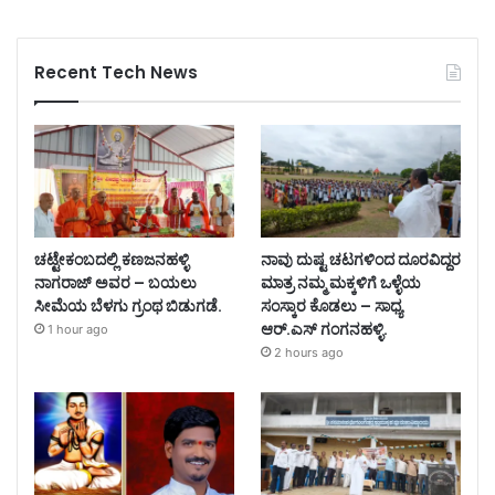
Recent Tech News
ಚಟ್ಟೇಕಂಬದಲ್ಲಿ ಕಣಜನಹಳ್ಳಿ
ನಾವು ದುಷ್ಟ ಚಟಗಳಿಂದ ದೂರವಿದ್ದರ
ನಾಗರಾಜ್ ಅವರ – ಬಯಲು
ಮಾತ್ರ ನಮ್ಮ ಮಕ್ಕಳಿಗೆ ಒಳ್ಳೆಯ
ಸೀಮೆಯ ಬೆಳಗು ಗ್ರಂಥ ಬಿಡುಗಡೆ.
ಸಂಸ್ಕಾರ ಕೊಡಲು – ಸಾಧ್ಯ
ಆರ್.ಎಸ್ ಗಂಗನಹಳ್ಳಿ.
1 hour ago
2 hours ago