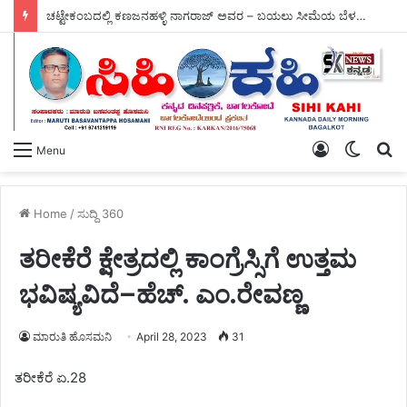
ಚಟ್ಟೇಕಂಬದಲ್ಲಿ ಕಣಜನಹಳ್ಳಿ ನಾಗರಾಜ್ ಅವರ – ಬಯಲು ಸೀಮೆಯ ಬೆಳಗು ಗ್ರಂಥ ಬಿಡುಗಡೆ.
Log
Switch
S
Menu
In
skin
fo
Home
/
ಸುದ್ದಿ 360
ತರೀಕೆರೆ ಕ್ಷೇತ್ರದಲ್ಲಿ ಕಾಂಗ್ರೆಸ್ಸಿಗೆ ಉತ್ತಮ
ಭವಿಷ್ಯವಿದೆ–ಹೆಚ್. ಎಂ.ರೇವಣ್ಣ
ಮಾರುತಿ ಹೊಸಮನಿ
April 28, 2023
31
ತರೀಕೆರೆ ಏ.28