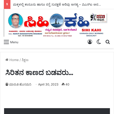
ಮಕ್ಕಳಲ್ಲಿ ಕಾನೂನು ಹಾಗೂ ರಸ್ತೆ ಸುರಕ್ಷತೆ ಅರಿವು ಅಗತ್ಯ – ಪಿಎಸ್‌ಐ ಅರವಿಂದ್ರ ಅಂಗಡಿ ಅವರು ಕರೆ ಕೊಟ್ಟರು.
Log
Switch
S
Menu
In
skin
fo
Home
/
ಶಿಕ್ಷಣ
ಸಿರಿತನ ಕಾಣದ ಬಡವರು…
ಮಾರುತಿ ಹೊಸಮನಿ
April 30, 2023
40