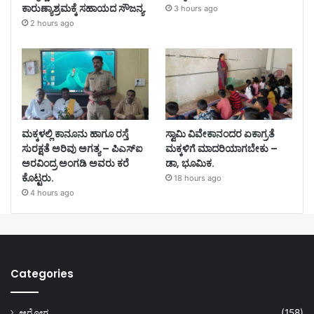
ಕಾರುಣ್ಯಾಶ್ರಮಕ್ಕೆ ಸಹಾಯದ ಸೌಜನ್ಯ.
3 hours ago
2 hours ago
ಮಕ್ಕಳಲ್ಲಿ ಕಾನೂನು ಹಾಗೂ ರಸ್ತೆ
ಸ್ವಾಮಿ ವಿವೇಕಾನಂದರ ಏಕಾಗ್ರತೆ
ಸುರಕ್ಷತೆ ಅರಿವು ಅಗತ್ಯ – ಪಿಎಸ್‌ಐ
ಮಕ್ಕಳಿಗೆ ಮಾದರಿಯಾಗಬೇಕು –
ಅರವಿಂದ್ರ ಅಂಗಡಿ ಅವರು ಕರೆ
ಡಾ, ಭೂಮಿಕ.
ಕೊಟ್ಟರು.
18 hours ago
4 hours ago
Categories
ಆರೋಗ್ಯ
(158)