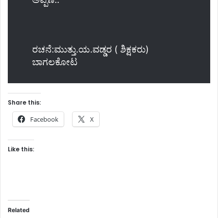
ರಚನೆ:ಮುತ್ತು.ಯ.ವಡ್ಡರ ( ಶಿಕ್ಷಕರು)
ಬಾಗಲಕೋಟ
Share this:
Facebook
X
Like this:
Related