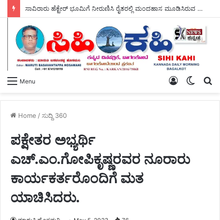
ಸಾವಿರಾರು ಹೆಕ್ಟೇರ್ ಭೂಮಿಗೆ ನೀರುಣಿಸಿ ರೈತರಲ್ಲಿ ಮಂದಹಾಸ ಮೂಡಿಸಿರುವ ಶಾಸಕ ಡಾ, ಎನ್.ಟಿ ಶ್ರೀನಿವಾಸ್ ರವರು, ಬರದ ನಾಡಿಗೆ ಗಂಗೆಯ ಕರೆತಂದು ಭಗೀರಥರಾಗಿದ್ದಾರೆ – ಎಂದು ರೈತರ ಹರ್ಷೋದ್ಗಾರ ಮುಗಿಲು ಮುಟ್ಟಿತು.
Log
Switch
S
Menu
In
skin
fo
Home
/
ಸುದ್ದಿ 360
ಪಕ್ಷೇತರ ಅಭ್ಯರ್ಥಿ
ಎಚ್.ಎಂ.ಗೋಪಿಕೃಷ್ಣರವರ ನೂರಾರು
ಕಾರ್ಯಕರ್ತರೊಂದಿಗೆ ಮತ
ಯಾಚಿಸಿದರು.