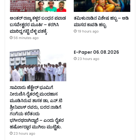
ಅಂತರ್ ರಾಜ್ಯ ಕಳ್ಳರ ಬಂಧನ ಪವಾಡ
ತಮಿಳುನಾಡಿನ ವಿಶೇಷ ಹಬ್ಬ – ಆಡಿ
ಬಸವೇಶ್ವರರ ಮೂರ್ತಿ – ಕರಗಿಸಿ
ಮಾಸದ ಕಾವಡಿ ಹಬ್ಬ.
ಮಾರಿದ್ದ ಗಟ್ಟಿ ಬೆಳ್ಳಿ ವಶಕ್ಕೆ.
19 hours ago
56 minutes ago
E-Paper 06.08.2026
23 hours ago
ಸಾವಿರಾರು ಹೆಕ್ಟೇರ್ ಭೂಮಿಗೆ
ನೀರುಣಿಸಿ ರೈತರಲ್ಲಿ ಮಂದಹಾಸ
ಮೂಡಿಸಿರುವ ಶಾಸಕ ಡಾ, ಎನ್.ಟಿ
ಶ್ರೀನಿವಾಸ್ ರವರು, ಬರದ ನಾಡಿಗೆ
ಗಂಗೆಯ ಕರೆತಂದು
ಭಗೀರಥರಾಗಿದ್ದಾರೆ – ಎಂದು ರೈತರ
ಹರ್ಷೋದ್ಗಾರ ಮುಗಿಲು ಮುಟ್ಟಿತು.
23 hours ago