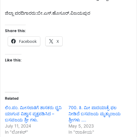
ಜಿಲ್ಲಾ ವರದಿಗಾರರು:ಬೀ.ಎಸ್.ಹೊಸೂರ್.ವಿಜಯಪುರ
Share this:
Facebook
X
Like this:
Related
ಲಿಂ.ಪಂ. ಮೀಸಲಾತಿಗೆ ಶಾಸಕರು ಧ್ವನಿ
700. ಕಿ. ಮೀ ಪಾದಯಾತ್ರೆ ಫಲ
ಯಾಗುವ ವಿಶ್ವಾಸ ವ್ಯಕ್ತಪಡಿಸಿದ –
ನೀಡಿದೆ ಬಸವಜಯ ಮೃತ್ಯುಂಜಯ
ಬಸವಜಯ ಶ್ರೀ ಗಳು.
ಶ್ರೀಗಳು ….
July 11, 2024
May 5, 2023
In "ಲೋಕಲ್"
In "ರಾಜಕೀಯ"