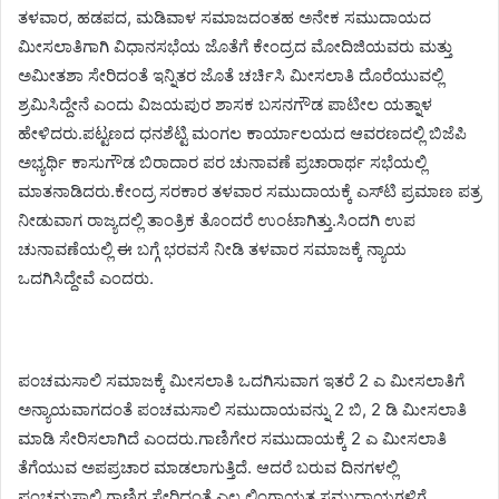
ತಳವಾರ, ಹಡಪದ, ಮಡಿವಾಳ ಸಮಾಜದಂತಹ ಅನೇಕ ಸಮುದಾಯದ
ಮೀಸಲಾತಿಗಾಗಿ ವಿಧಾನಸಭೆಯ ಜೊತೆಗೆ ಕೇಂದ್ರದ ಮೋದಿಜಿಯವರು ಮತ್ತು
ಅಮೀತಶಾ ಸೇರಿದಂತೆ ಇನ್ನಿತರ ಜೊತೆ ಚರ್ಚಿಸಿ ಮೀಸಲಾತಿ ದೊರೆಯುವಲ್ಲಿ
ಶ್ರಮಿಸಿದ್ದೇನೆ ಎಂದು ವಿಜಯಪುರ ಶಾಸಕ ಬಸನಗೌಡ ಪಾಟೀಲ ಯತ್ನಾಳ
ಹೇಳಿದರು.ಪಟ್ಟಣದ ಧನಶೆಟ್ಟಿ ಮಂಗಲ ಕಾರ್ಯಾಲಯದ ಆವರಣದಲ್ಲಿ ಬಿಜೆಪಿ
ಅಭ್ಯರ್ಥಿ ಕಾಸುಗೌಡ ಬಿರಾದಾರ ಪರ ಚುನಾವಣೆ ಪ್ರಚಾರಾರ್ಥ ಸಭೆಯಲ್ಲಿ
ಮಾತನಾಡಿದರು.ಕೇಂದ್ರ ಸರಕಾರ ತಳವಾರ ಸಮುದಾಯಕ್ಕೆ ಎಸ್‌ಟಿ ಪ್ರಮಾಣ ಪತ್ರ
ನೀಡುವಾಗ ರಾಜ್ಯದಲ್ಲಿ ತಾಂತ್ರಿಕ ತೊಂದರೆ ಉಂಟಾಗಿತ್ತು.ಸಿಂದಗಿ ಉಪ
ಚುನಾವಣೆಯಲ್ಲಿ ಈ ಬಗ್ಗೆ ಭರವಸೆ ನೀಡಿ ತಳವಾರ ಸಮಾಜಕ್ಕೆ ನ್ಯಾಯ
ಒದಗಿಸಿದ್ದೇವೆ ಎಂದರು.
ಪಂಚಮಸಾಲಿ ಸಮಾಜಕ್ಕೆ ಮೀಸಲಾತಿ ಒದಗಿಸುವಾಗ ಇತರೆ 2 ಎ ಮೀಸಲಾತಿಗೆ
ಅನ್ಯಾಯವಾಗದಂತೆ ಪಂಚಮಸಾಲಿ ಸಮುದಾಯವನ್ನು 2 ಬಿ, 2 ಡಿ ಮೀಸಲಾತಿ
ಮಾಡಿ ಸೇರಿಸಲಾಗಿದೆ ಎಂದರು.ಗಾಣಿಗೇರ ಸಮುದಾಯಕ್ಕೆ 2 ಎ ಮೀಸಲಾತಿ
ತೆಗೆಯುವ ಅಪಪ್ರಚಾರ ಮಾಡಲಾಗುತ್ತಿದೆ. ಆದರೆ ಬರುವ ದಿನಗಳಲ್ಲಿ
ಪಂಚಮಸಾಲಿ,ಗಾಣಿಗ ಸೇರಿದಂತೆ ಎಲ್ಲ ಲಿಂಗಾಯತ ಸಮುದಾಯಗಳಿಗೆ