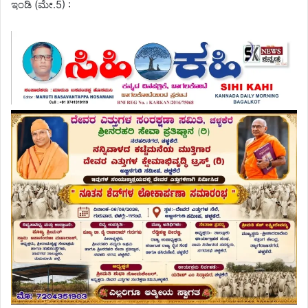
ಇಂಡಿ (ಮೇ.5) :