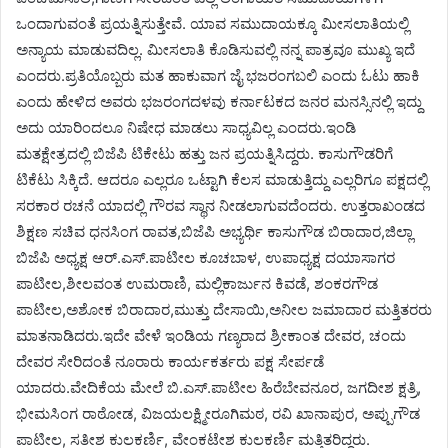
ಒಂದಾಗುವಂತೆ ಪ್ರಯತ್ನಿಸುತ್ತೇವೆ. ಯಾವ ಸಮುದಾಯಕ್ಕೂ ಮೀಸಲಾತಿಯಲ್ಲಿ
ಅನ್ಯಾಯ ಮಾಡುವದಿಲ್ಲ. ಮೀಸಲಾತಿ ಕೊಡಿಸುವಲ್ಲಿ ನನ್ನ ಪಾತ್ರವೂ ಮುಖ್ಯ ಇದೆ
ಎಂದರು.ಪ್ರತಿಯೊಬ್ಬರು ಮತ ಹಾಕುವಾಗ ಜೈ ಭಜರಂಗಬಲಿ ಎಂದು ಓಟು ಹಾಕಿ
ಎಂದು ಹೇಳಿದ ಅವರು ಭಜರಂಗದಳವು ಕರ್ನಾಟಕದ ಜನರ ಮನಸ್ಸಿನಲ್ಲಿ ಇದ್ದು
ಅದು ಯಾರಿಂದಲೂ ನಿಷೇಧ ಮಾಡಲು ಸಾಧ್ಯವಿಲ್ಲ ಎಂದರು.ಇಂಡಿ
ಮತಕ್ಷೇತ್ರದಲ್ಲಿ ಬಿಜೆಪಿ ಟಿಕೇಟು ಹತ್ತು ಜನ ಪ್ರಯತ್ನಿಸಿದ್ದರು. ಕಾಸುಗೌಡರಿಗೆ
ಟಿಕೆಟು ಸಿಕ್ಕಿದೆ. ಆದರೂ ಎಲ್ಲರೂ ಒಟ್ಟಾಗಿ ಕೆಲಸ ಮಾಡುತ್ತಿದ್ದು ಎಲ್ಲರಿಗೂ ಪಕ್ಷದಲ್ಲಿ
ಸರಕಾರ ರಚನೆ ಯಾದಲ್ಲಿ ಗೌರವ ಸ್ಥಾನ ನೀಡಲಾಗುವದೆಂದರು. ಉತ್ತರಾಖಂಡದ
ಶಿಕ್ಷಣ ಸಚಿವ ಧನಸಿಂಗ ರಾವತ,ಬಿಜೆಪಿ ಅಭ್ಯರ್ಥಿ ಕಾಸುಗೌಡ ಬಿರಾದಾರ,ಜಿಲ್ಲಾ
ಬಿಜೆಪಿ ಅಧ್ಯಕ್ಷ ಆರ್.ಎಸ್.ಪಾಟೀಲ ಕೂಚಬಾಳ, ಉಪಾಧ್ಯಕ್ಷ ದಯಾಸಾಗರ
ಪಾಟೀಲ,ಶೀಲವಂತ ಉಮರಾಣಿ, ಮಲ್ಲಿಕಾರ್ಜುನ ಕಿವಡೆ, ಶಂಕರಗೌಡ
ಪಾಟೀಲ,ಅಶೋಕ ಬಿರಾದಾರ,ಮುತ್ತು ದೇಸಾಯಿ,ಅನೀಲ ಜಮಾದಾರ ಮತ್ತಿತರರು
ಮಾತನಾಡಿದರು.ಇದೇ ವೇಳೆ ಇಂಡಿಯ ಗಣ್ಯರಾದ ಶ್ರೀಕಾಂತ ದೇವರ, ಚಂದು
ದೇವರ ಸೇರಿದಂತೆ ನೂರಾರು ಕಾರ್ಯಕರ್ತರು ಪಕ್ಷ ಸೇರ್ಪಡೆ
ಯಾದರು.ವೇದಿಕೆಯ ಮೇಲೆ ಬಿ.ಎಸ್.ಪಾಟೀಲ ಹಿರೆಬೇವನೂರ, ಜಗದೀಶ ಕ್ಷತ್ರಿ,
ಭೀಮಸಿಂಗ ರಾಠೋಡ, ವಿಜಯಲಕ್ಷ್ಮೀರೂಗಿಮಠ, ರವಿ ಖಾನಾಪುರ, ಅಪ್ಪುಗೌಡ
ಪಾಟೀಲ, ಸತೀಶ ಕುಲಕರ್ಣಿ, ವೇಂಕಟೇಶ ಕುಲಕರ್ಣಿ ಮತ್ತಿತರಿದ್ದರು.