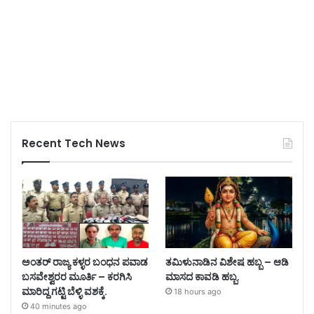
Recent Tech News
ಅಂತರ್ ರಾಜ್ಯ ಕಳ್ಳರ ಬಂಧನ ಪವಾಡ
ತಮಿಳುನಾಡಿನ ವಿಶೇಷ ಹಬ್ಬ – ಆಡಿ
ಬಸವೇಶ್ವರರ ಮೂರ್ತಿ – ಕರಗಿಸಿ
ಮಾಸದ ಕಾವಡಿ ಹಬ್ಬ.
ಮಾರಿದ್ದ ಗಟ್ಟಿ ಬೆಳ್ಳಿ ವಶಕ್ಕೆ.
18 hours ago
40 minutes ago