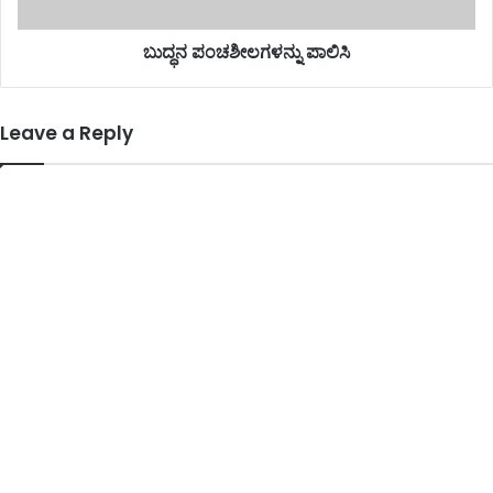
ಬುದ್ಧನ ಪಂಚಶೀಲಗಳನ್ನು ಪಾಲಿಸಿ
Leave a Reply