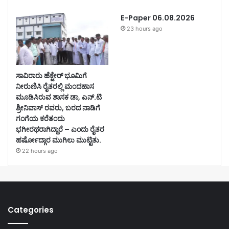
E-Paper 06.08.2026
23 hours ago
ಸಾವಿರಾರು ಹೆಕ್ಟೇರ್ ಭೂಮಿಗೆ
ನೀರುಣಿಸಿ ರೈತರಲ್ಲಿ ಮಂದಹಾಸ
ಮೂಡಿಸಿರುವ ಶಾಸಕ ಡಾ, ಎನ್.ಟಿ
ಶ್ರೀನಿವಾಸ್ ರವರು, ಬರದ ನಾಡಿಗೆ
ಗಂಗೆಯ ಕರೆತಂದು
ಭಗೀರಥರಾಗಿದ್ದಾರೆ – ಎಂದು ರೈತರ
ಹರ್ಷೋದ್ಗಾರ ಮುಗಿಲು ಮುಟ್ಟಿತು.
22 hours ago
Categories