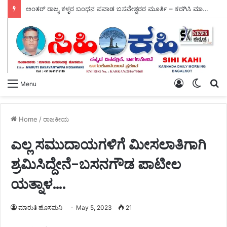
ಅಂತರ್ ರಾಜ್ಯ ಕಳ್ಳರ ಬಂಧನ ಪವಾಡ ಬಸವೇಶ್ವರರ ಮೂರ್ತಿ – ಕರಗಿಸಿ ಮಾರಿದ್ದ ಗಟ್ಟಿ ಬೆಳ್ಳಿ ವಶಕ್ಕೆ.
Log
Switch
S
Menu
In
skin
fo
Home
/
ರಾಜಕೀಯ
ಎಲ್ಲ ಸಮುದಾಯಗಳಿಗೆ ಮೀಸಲಾತಿಗಾಗಿ
ಶ್ರಮಿಸಿದ್ದೇನೆ-ಬಸನಗೌಡ ಪಾಟೀಲ
ಯತ್ನಾಳ….
ಮಾರುತಿ ಹೊಸಮನಿ
May 5, 2023
21