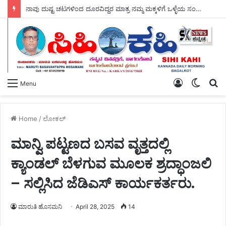
ಆಗಸ್ಟ್ 11 ರಂದು ಕಲಬುರಗಿ ಜಿಲ್ಲೆಯಾದ್ಯಂತ – ಕ್ಷೌರದ ಸಲೂನ್‌ಗಳು ತೆರೆಯಲಿವೆ.
Log
Switch
S
Menu
In
skin
fo
Home
/
ಲೋಕಲ್
ಮಾನ್ವಿ ಪಟ್ಟಣದ ಬಸವ ವೃತ್ತದಲ್ಲಿ
ಕ್ಯಾಂಡಲ್ ಬೆಳಗುವ ಮೂಲಕ ಶ್ರದ್ಧಾಂಜಲಿ
– ಸಲ್ಲಿಸಿದ ಜೆಡಿಎಸ್ ಕಾರ್ಯಕರ್ತರು.
ಮಾರುತಿ ಹೊಸಮನಿ
April 28, 2025
14