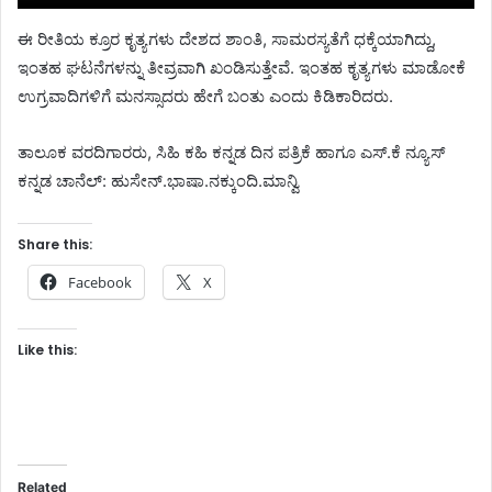
ಈ ರೀತಿಯ ಕ್ರೂರ ಕೃತ್ಯಗಳು ದೇಶದ ಶಾಂತಿ, ಸಾಮರಸ್ಯತೆಗೆ ಧಕ್ಕೆಯಾಗಿದ್ದು,
ಇಂತಹ ಘಟನೆಗಳನ್ನು ತೀವ್ರವಾಗಿ ಖಂಡಿಸುತ್ತೇವೆ. ಇಂತಹ ಕೃತ್ಯಗಳು ಮಾಡೋಕೆ
ಉಗ್ರವಾದಿಗಳಿಗೆ ಮನಸ್ಸಾದರು ಹೇಗೆ ಬಂತು ಎಂದು ಕಿಡಿಕಾರಿದರು.
ತಾಲೂಕ ವರದಿಗಾರರು, ಸಿಹಿ ಕಹಿ ಕನ್ನಡ ದಿನ ಪತ್ರಿಕೆ ಹಾಗೂ ಎಸ್.ಕೆ ನ್ಯೂಸ್
ಕನ್ನಡ ಚಾನೆಲ್: ಹುಸೇನ್.ಭಾಷಾ.ನಕ್ಕುಂದಿ.ಮಾನ್ವಿ
Share this:
Facebook
X
Like this:
Related