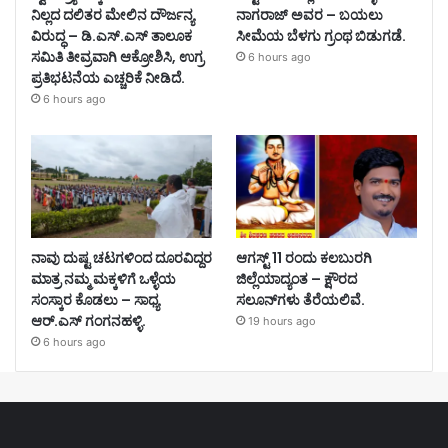
ನಿಲ್ಲದ ದಲಿತರ ಮೇಲಿನ ದೌರ್ಜನ್ಯ
ನಾಗರಾಜ್ ಅವರ – ಬಯಲು
ವಿರುದ್ಧ – ಡಿ.ಎಸ್.ಎಸ್ ತಾಲೂಕ
ಸೀಮೆಯ ಬೆಳಗು ಗ್ರಂಥ ಬಿಡುಗಡೆ.
ಸಮಿತಿ ತೀವ್ರವಾಗಿ ಆಕ್ರೋಶಿಸಿ, ಉಗ್ರ
6 hours ago
ಪ್ರತಿಭಟನೆಯ ಎಚ್ಚರಿಕೆ ನೀಡಿದೆ.
6 hours ago
ನಾವು ದುಷ್ಟ ಚಟಗಳಿಂದ ದೂರವಿದ್ದರ
ಆಗಸ್ಟ್ 11 ರಂದು ಕಲಬುರಗಿ
ಮಾತ್ರ ನಮ್ಮ ಮಕ್ಕಳಿಗೆ ಒಳ್ಳೆಯ
ಜಿಲ್ಲೆಯಾದ್ಯಂತ – ಕ್ಷೌರದ
ಸಂಸ್ಕಾರ ಕೊಡಲು – ಸಾಧ್ಯ
ಸಲೂನ್‌ಗಳು ತೆರೆಯಲಿವೆ.
ಆರ್.ಎಸ್ ಗಂಗನಹಳ್ಳಿ.
19 hours ago
6 hours ago