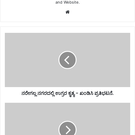
and Website.
Website
ನರೇಗಲ್ಲ ನಗರದಲ್ಲಿ ಉಗ್ರರ ಕೃತ್ಯ - ಖಂಡಿಸಿ ಪ್ರತಿಭಟನೆ.