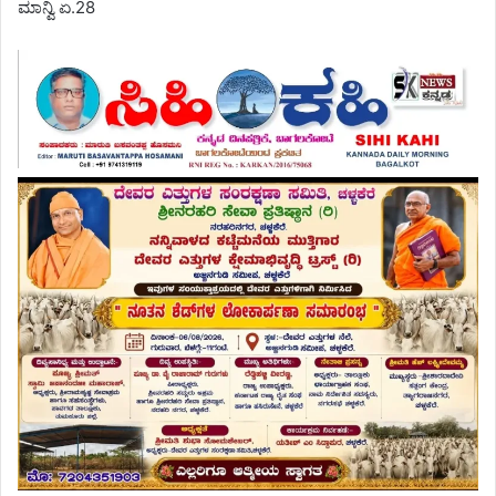
ಮಾನ್ವಿ ಏ.28