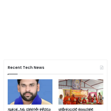
Recent Tech News
ಸ್ವಾತಂತ್ರ್ಯ ಸಿಕ್ಕು ದಶಕಗಳೇ ಕಳೆದರೂ
ಚಟ್ಟೇಕಂಬದಲ್ಲಿ ಕಣಜನಹಳ್ಳಿ