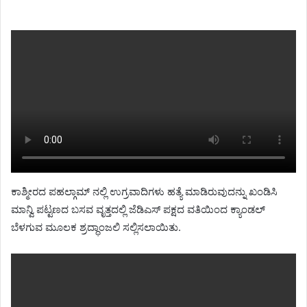
ಕಾಶ್ಮೀರದ ಪಹಲ್ಗಾಮ್ ನಲ್ಲಿ ಉಗ್ರವಾದಿಗಳು ಹತ್ಯೆ ಮಾಡಿರುವುದನ್ನು ಖಂಡಿಸಿ
ಮಾನ್ವಿ ಪಟ್ಟಣದ ಬಸವ ವೃತ್ತದಲ್ಲಿ ಜೆಡಿಎಸ್ ಪಕ್ಷದ ವತಿಯಿಂದ ಕ್ಯಾಂಡಲ್
ಬೆಳಗುವ ಮೂಲಕ ಶ್ರದ್ಧಾಂಜಲಿ ಸಲ್ಲಿಸಲಾಯಿತು.