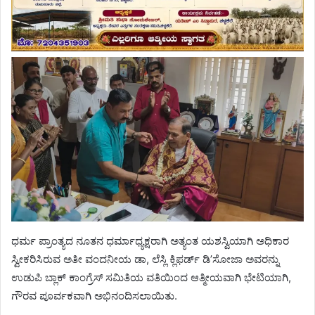
ಧರ್ಮ ಪ್ರಾಂತ್ಯದ ನೂತನ ಧರ್ಮಾಧ್ಯಕ್ಷರಾಗಿ ಅತ್ಯಂತ ಯಶಸ್ವಿಯಾಗಿ ಅಧಿಕಾರ
ಸ್ವೀಕರಿಸಿರುವ ಅತೀ ವಂದನೀಯ ಡಾ, ಲೆಸ್ಲಿ ಕ್ಲಿಫರ್ಡ್ ಡಿ’ಸೋಜಾ ಅವರನ್ನು
ಉಡುಪಿ ಬ್ಲಾಕ್ ಕಾಂಗ್ರೆಸ್ ಸಮಿತಿಯ ವತಿಯಿಂದ ಆತ್ಮೀಯವಾಗಿ ಭೇಟಿಯಾಗಿ,
ಗೌರವ ಪೂರ್ವಕವಾಗಿ ಅಭಿನಂದಿಸಲಾಯಿತು.