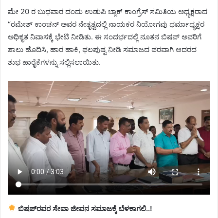
ಮೇ 20 ರ ಬುಧವಾರ ದಂದು ಉಡುಪಿ ಬ್ಲಾಕ್ ಕಾಂಗ್ರೆಸ್ ಸಮಿತಿಯ ಅಧ್ಯಕ್ಷರಾದ
“ರಮೇಶ್ ಕಾಂಚನ್ ಅವರ ನೇತೃತ್ವದಲ್ಲಿ ನಾಯಕರ ನಿಯೋಗವು ಧರ್ಮಾಧ್ಯಕ್ಷರ
ಅಧಿಕೃತ ನಿವಾಸಕ್ಕೆ ಭೇಟಿ ನೀಡಿತು. ಈ ಸಂದರ್ಭದಲ್ಲಿ ನೂತನ ಬಿಷಪ್ ಅವರಿಗೆ
ಶಾಲು ಹೊದಿಸಿ, ಹಾರ ಹಾಕಿ, ಫಲಪುಷ್ಪ ನೀಡಿ ಸಮಾಜದ ಪರವಾಗಿ ಆದರದ
ಶುಭ ಹಾರೈಕೆಗಳನ್ನು ಸಲ್ಲಿಸಲಾಯಿತು.
ಬಿಷಪ್‌ರವರ ಸೇವಾ ಜೀವನ ಸಮಾಜಕ್ಕೆ ಬೆಳಕಾಗಲಿ..!