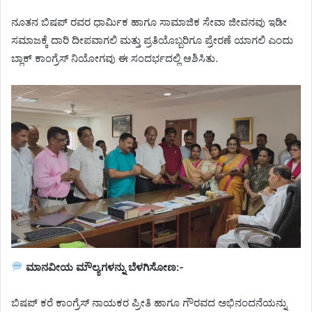
ನೂತನ ಬಿಷಪ್‌ ರವರ ಧಾರ್ಮಿಕ ಹಾಗೂ ಸಾಮಾಜಿಕ ಸೇವಾ ಜೀವನವು ಇಡೀ
ಸಮಾಜಕ್ಕೆ ದಾರಿ ದೀಪವಾಗಲಿ ಮತ್ತು ಪ್ರತಿಯೊಬ್ಬರಿಗೂ ಪ್ರೇರಣೆ ಯಾಗಲಿ ಎಂದು
ಬ್ಲಾಕ್ ಕಾಂಗ್ರೆಸ್ ನಿಯೋಗವು ಈ ಸಂದರ್ಭದಲ್ಲಿ ಆಶಿಸಿತು.
ಮಾನವೀಯ ಮೌಲ್ಯಗಳನ್ನು ಬೆಳಗಿಸೋಣ:-
ಬಿಷಪ್ ಕರೆ ಕಾಂಗ್ರೆಸ್ ನಾಯಕರ ಪ್ರೀತಿ ಹಾಗೂ ಗೌರವದ ಅಭಿನಂದನೆಯನ್ನು