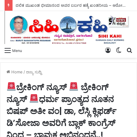
ದಲಿತ ಮುಖಂಡ ಭೀಮಾನಂದ ಅವರ ಬರ್ಬರ ಹತ್ಯೆ ಖಂಡನೀಯ – ಆರೋಪಿಗಳ ತಕ್ಷಣ ಬಂಧನಕ್ಕೆ ಕರ್ನಾಟಕ ರಾಜ್ಯ ದಲಿತ ವಿದ್ಯಾರ್ಥಿ ಪರಿಷತ್ ಆಗ್ರಹ.
Log
Switch
S
Menu
In
skin
fo
Home
/
ರಾಜ್ಯ ಸುದ್ದಿ
ಬ್ರೇಕಿಂಗ್ ನ್ಯೂಸ್
ಬ್ರೇಕಿಂಗ್
ನ್ಯೂಸ್
ಧರ್ಮ ಪ್ರಾಂತ್ಯದ ನೂತನ
ಬಿಷಪ್ ಅತೀ ವಂ| ಡಾ, ಲೆಸ್ಲಿ ಕ್ಲಿಫರ್ಡ್
ಡಿ’ಸೋಜಾ ಅವರಿಗೆ ಬ್ಲಾಕ್ ಕಾಂಗ್ರೆಸ್‌
ನಿಂದ – ಭಾವುಕ ಅಭಿನಂದನೆ..!