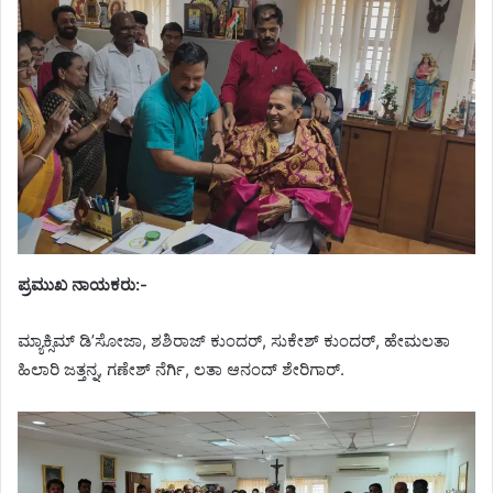
ಪ್ರಮುಖ ನಾಯಕರು:-
ಮ್ಯಾಕ್ಸಿಮ್ ಡಿ’ಸೋಜಾ, ಶಶಿರಾಜ್ ಕುಂದರ್, ಸುಕೇಶ್ ಕುಂದರ್, ಹೇಮಲತಾ
ಹಿಲಾರಿ ಜತ್ತನ್ನ, ಗಣೇಶ್ ನೆರ್ಗಿ, ಲತಾ ಆನಂದ್ ಶೇರಿಗಾರ್.