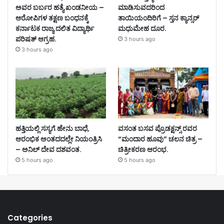
ಅವರ ಬರ್ಬರ ಹತ್ಯೆ ಖಂಡನೀಯ –
ಮಾಡಿಸುವದರಿಂದ
ಆರೋಪಿಗಳ ತಕ್ಷಣ ಬಂಧನಕ್ಕೆ
ತಾಯಿಯಂದಿರಿಗೆ – ಸ್ತನ ಕ್ಯಾನ್ಸರ್
ಕರ್ನಾಟಕ ರಾಜ್ಯ ದಲಿತ ವಿದ್ಯಾರ್ಥಿ
ಮಧುಮೇಹ ದೂರ.
ಪರಿಷತ್ ಆಗ್ರಹ.
3 hours ago
3 hours ago
ಹತ್ತಿಯಲ್ಲಿ ಸಸ್ಯಗೆ ಹೇನು ಬಾಧೆ,
ವಸಂತ ಬಸವ ಪ್ರೊಡಕ್ಷನ್ಸ್ ರವರ
ಆರಂಭಿಕ ಅಂತದದಲ್ಲೇ ನಿಯಂತ್ರಿಸಿ
“ಮಂದಾರ ಹೂವು” ಚಲನ ಚಿತ್ರ –
– ಅನಿಲ್ ದೇವ ದಶವಂತ.
ಚಿತ್ರೀಕರಣ ಆರಂಭ.
5 hours ago
5 hours ago
Categories