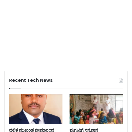
Recent Tech News
ದಲಿತ ಮುಖಂಡ ಭೀಮಾನಂದ
ಮಗುವಿಗೆ ಸ್ತನ್ಯಪಾನ