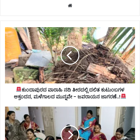
Website
ಕುಂದಾಪುರದ ವಾರಾಹಿ ನದಿ ತೀರದಲ್ಲಿ ದಲಿತ ಕುಟುಂಬಗಳ
ಆಕ್ರಂದನ, ಮಳೆಗಾಲದ ಮುನ್ನವೇ - ಜವರಾಯನ ಜಾಗರಣೆ..!