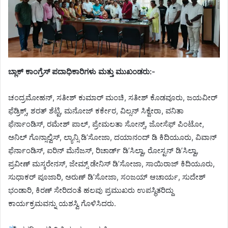
ಬ್ಲಾಕ್ ಕಾಂಗ್ರೆಸ್ ಪದಾಧಿಕಾರಿಗಳು ಮತ್ತು ಮುಖಂಡರು:-
ಚಂದ್ರಮೋಹನ್, ಸತೀಶ್ ಕುಮಾರ್ ಮಂಚಿ, ಸತೀಶ್ ಕೊಡವೂರು, ಜಯವೀರ್
ಫೆಡ್ರಿಕ್ಸ್, ಶರತ್ ಶೆಟ್ಟಿ, ಮನೋಜ್ ಕರ್ಕೇರ, ವಿಲ್ಸನ್ ಸಿಕ್ವೇರಾ, ವನಿತಾ
ಫೆರ್ನಾಂಡಿಸ್, ರಮೇಶ್ ಪಾಲ್, ಪ್ರೇಮಲತಾ ಸೋನ್ಸ್, ಜೋಸೆಫ್ ಪಿಂಟೋ,
ಅನಿಲ್ ಗೊನ್ಸಾಲ್ವಿಸ್, ಲ್ಯಾನ್ಸಿ ಡಿ’ಸೋಜಾ, ದಯಾನಂದ್ ಡಿ ಕಿದಿಯೂರು, ವಿವಾನ್
ಫೆರ್ನಾಂಡಿಸ್, ಐರಿನ್ ಮೆನೆಜಸ್, ರಿಚಾರ್ಡ್ ಡಿ’ಸಿಲ್ವಾ, ರೋಸ್ಟನ್ ಡಿ’ಸಿಲ್ವಾ,
ಪ್ರವೀಣ್ ಮಸ್ಕರೇನಸ್, ಜೇಮ್ಸ್ ಡೇನಿಸ್ ಡಿ’ಸೋಜಾ, ಸಾಯಿರಾಜ್ ಕಿದಿಯೂರು,
ಸುಧಾಕರ್ ಪೂಜಾರಿ, ಅರುಣ್ ಡಿ’ಸೋಜಾ, ಸಂಜಯ್ ಆಚಾರ್ಯ, ಸುದೇಶ್
ಭಂಡಾರಿ, ಕಿರಣ್ ಸೇರಿದಂತೆ ಹಲವು ಪ್ರಮುಖರು ಉಪಸ್ಥಿತರಿದ್ದು
ಕಾರ್ಯಕ್ರಮವನ್ನು ಯಶಸ್ವಿ ಗೊಳಿಸಿದರು.