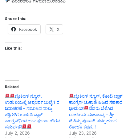
ವರದಿ:ಆರತಿ.ಗಿಳಿಯಾರು.ಉಡುಪಿ
Share this:
Facebook
X
Like this:
Related
ಬ್ರೇಕಿಂಗ್ ನ್ಯೂಸ್,
ಬ್ರೇಕಿಂಗ್ ನ್ಯೂಸ್, ಕೋಟ ಬ್ಲಾಕ್
ಉಡುಪಿಯಲ್ಲಿ ಅಪೂರ್ವ ಜುಲೈ 1 ರ
ಕಾಂಗ್ರೆಸ್ ಚುಕ್ಕಾಣಿ ಹಿಡಿದ ಸಹಕಾರ
ದಿನಾಚರಣೆ – ಸಮಾಜದ ನಾಲ್ಕು
ಧೀಮಂತ
ಬೆವರು ಬೆಳೆಸಿದ
ಶಕ್ತಿಗಳಿಗೆ ಉಡುಪಿ ಬ್ಲಾಕ್
ರಾಜಕೀಯ ಮಹಾಕಾವ್ಯ – ಶ್ರೀ
ಕಾಂಗ್ರೆಸ್‌ನಿಂದ ಭಾವಪೂರ್ಣ ಗೌರವ
ಜಿ.ತಿಮ್ಮ ಪೂಜಾರಿ ಪದಗ್ರಹಣದ
ಸಮರ್ಪಣೆ!
ರೋಚಕ ಕಥನ..!
July 2, 2026
July 23, 2026