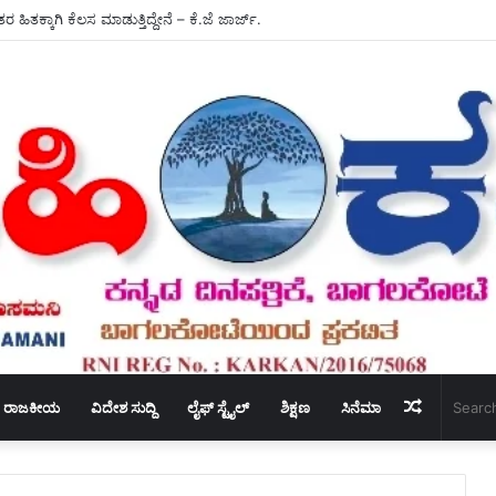
ತರ ಹಿತಕ್ಕಾಗಿ ಕೆಲಸ ಮಾಡುತ್ತಿದ್ದೇನೆ – ಕೆ.ಜೆ ಜಾರ್ಜ್.
Random
ರಾಜಕೀಯ
ವಿದೇಶ ಸುದ್ದಿ
ಲೈಫ್ ಸ್ಟೈಲ್
ಶಿಕ್ಷಣ
ಸಿನೆಮಾ
Article