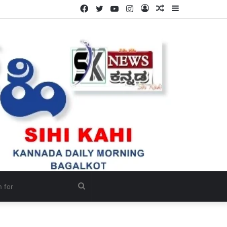
Facebook
Twitter
YouTube
Instagram
Log
Random
Sidebar
In
Article
Search
for