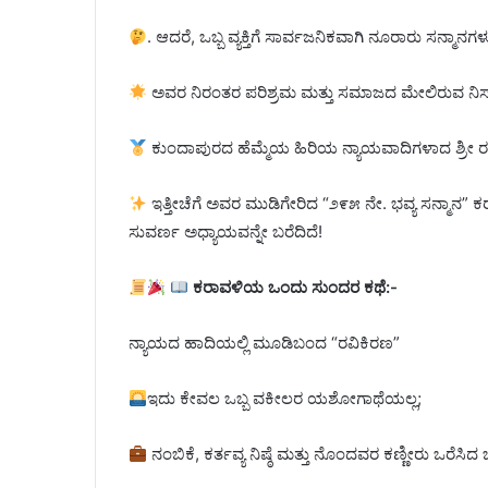
. ಆದರೆ, ಒಬ್ಬ ವ್ಯಕ್ತಿಗೆ ಸಾರ್ವಜನಿಕವಾಗಿ ನೂರಾರು ಸನ್ಮಾನ
ಅವರ ನಿರಂತರ ಪರಿಶ್ರಮ ಮತ್ತು ಸಮಾಜದ ಮೇಲಿರುವ ನಿಸ್ವಾರ್ಥ 
ಕುಂದಾಪುರದ ಹೆಮ್ಮೆಯ ಹಿರಿಯ ನ್ಯಾಯವಾದಿಗಳಾದ ಶ್ರೀ ರ
ಇತ್ತೀಚೆಗೆ ಅವರ ಮುಡಿಗೇರಿದ “೨೯೫ ನೇ. ಭವ್ಯ ಸನ್ಮಾನ” 
ಸುವರ್ಣ ಅಧ್ಯಾಯವನ್ನೇ ಬರೆದಿದೆ!
ಕರಾವಳಿಯ ಒಂದು ಸುಂದರ ಕಥೆ:-
ನ್ಯಾಯದ ಹಾದಿಯಲ್ಲಿ ಮೂಡಿಬಂದ “ರವಿಕಿರಣ”
ಇದು ಕೇವಲ ಒಬ್ಬ ವಕೀಲರ ಯಶೋಗಾಥೆಯಲ್ಲ;
ನಂಬಿಕೆ, ಕರ್ತವ್ಯ ನಿಷ್ಠೆ ಮತ್ತು ನೊಂದವರ ಕಣ್ಣೀರು ಒರೆಸಿ