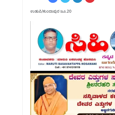
ಉಡುಪಿ/ಕುಂದಾಪುರ ಜೂ.20