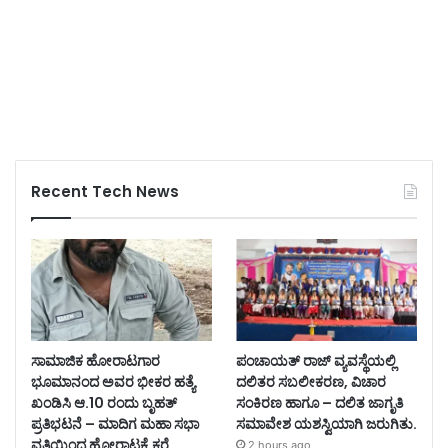
Recent Tech News
ಸಾಮಾಜಿಕ ಹೋರಾಟಗಾರ
ಪಂಚಾಯತ್ ರಾಜ್ ವ್ಯವಸ್ಥೆಯಲ್ಲಿ
ಭೂಮಾನಂದ ಅವರ ಭೀಕರ ಹತ್ಯೆ
ದಲಿತರ ಸಬಲೀಕರಣ, ವಿಚಾರ
ಖಂಡಿಸಿ ಆ.10 ರಂದು ಬೃಹತ್
ಸಂಕಿರಣ ಹಾಗೂ – ದಲಿತ ಜಾಗೃತಿ
ಪ್ರತಿಭಟನೆ – ಮಾದಿಗ ಮಹಾ ಸಭಾ
ಸಮಾವೇಶ ಯಶಸ್ವಿಯಾಗಿ ಜರುಗಿತು.
ವತಿಯಿಂದ ಹೋರಾಟಕ್ಕೆ ಕರೆ.
2 hours ago