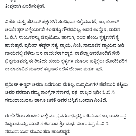
ತೀವ್ರವಾಗಿ ಖಂಡಿಸುತ್ತೇನೆ.
ಬಿಜೆಪಿ ಮತ್ತು ಜೆಡಿಎಸ್ ಪಕ್ಷಗಳಿಗೆ ಸಂವಿಧಾನ ಬಗ್ಗೆಯಾಗಲಿ, ಡಾ, ಬಿ.ಆರ್
ಅಂಬೇಡ್ಕರ್ ಬಗ್ಗೆಯಾಗಲಿ ಕಿಂಚಿತ್ತೂ ಗೌರವವಿಲ್ಲ. ಅವರ ಉದ್ದೇಶ, ನಾಡಿನ
ಓ.ಬಿ.ಸಿ ನಾಯಕರನ್ನು ಚಿವುಟುದು. ಹಾಗಾಗಿ, ಇಂಥ ಹೇಯ ಕೃತ್ಯಗಳಿಗೆ ಕೈ
ಹಾಕುತ್ತಾರೆ. ಪ್ರದೀಪ್ ಈಶ್ವರ್ ಸತ್ಯ, ನ್ಯಾಯ, ನೀತಿ, ಸಾಮಾಜಿಕ ನ್ಯಾಯದ ಅಡಿ
ಪಾಯದಲ್ಲಿ ಬೆಳೆದು ಜನ ನಾಯಕರಾಗಿದ್ದಾರೆ. ನಾವೆಲ್ಲಾ ಅವರೊಂದಿಗೆ ಸೇರಿ
ಭಿನ್ನಮತವನ್ನು ಈ ರೀತಿಯ ಹೇಯ ಕೃತ್ಯಗಳ ಮೂಲಕ ಹತ್ತಿಕ್ಕಲು ಹೊರಟವರಿಗೆ
ಕಾನೂನೂನಿನ ಮೂಲಕ ತಕ್ಕಪಾಠ ಕಲಿಸ ಬೇಕಾದ ತುರ್ತು ಇದೆ.
ಪ್ರದೀಪ್ ಈಶ್ವರ್ ಅವರು ಎದೆಗುಂದ ಬೇಕಿಲ್ಲ. ದುಷ್ಕರ್ಮಿಗಳ ಹೆಡೆಮುರಿ ಕಟ್ಟಲು
ಅವರ ಪರವಾಗಿ ನಮ್ಮ ಕಾಂಗ್ರೆಸ್ ಸರ್ಕಾರ, ಪಕ್ಷ, ರಾಜ್ಯದ ಇಡೀ ಓ.ಬಿ.ಸಿ
ಸಮುದಾಯದಳು ಹಾಗೂ ಜನತೆ ಅವರ ಬೆನ್ನಿಗೆ ಒಂದಾಗಿ ನಿಂತಿದೆ.
ಈ ಭೇಟಿಯ ಸಂದರ್ಭದಲ್ಲಿ ಮಾನ್ಯ ನಗರಾಭಿವೃದ್ಧಿ ಸಚಿವರಾದ ಡಾ, ಯತೀಂದ್ರ
ಸಿದ್ದರಾಮಯ್ಯ, ಮಾಜಿ ಸಚಿವರಾದ ಶ್ರೀ ಮಧು ಬಂಗಾರಪ್ಪ, ಓ.ಬಿ.ಸಿ
ಸಮುದಾಯದ ಮುಖಂಡರು ಹಾಜರಿದ್ದರು.