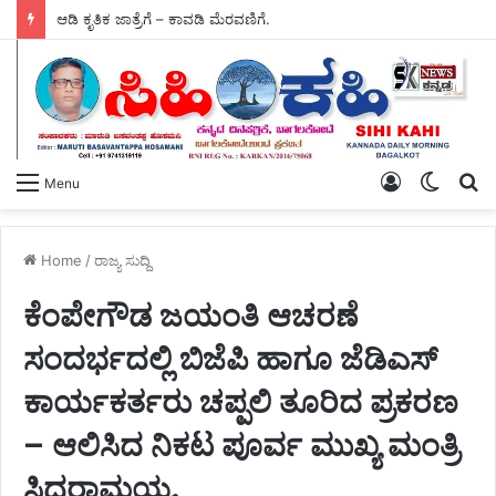
ಸಮಾನ ಮನಸ್ಕರ ಸಭೆಯಲ್ಲಿ ಕ್ಷೇತ್ರದ ಅಭಿವೃದ್ಧಿ ಹಾಗೂ ಸಂಘಟನೆ ಕುರಿತು – ಶಾಸಕ ಎನ್.ವೈ ಗೋಪಾಲಕೃಷ್ಣ ಚರ್ಚೆ.
Log
Switch
S
Menu
In
skin
fo
Home
/
ರಾಜ್ಯ ಸುದ್ದಿ
ಕೆಂಪೇಗೌಡ ಜಯಂತಿ ಆಚರಣೆ
ಸಂದರ್ಭದಲ್ಲಿ ಬಿಜೆಪಿ ಹಾಗೂ ಜೆಡಿಎಸ್
ಕಾರ್ಯಕರ್ತರು ಚಪ್ಪಲಿ ತೂರಿದ ಪ್ರಕರಣ
– ಆಲಿಸಿದ ನಿಕಟ ಪೂರ್ವ ಮುಖ್ಯ ಮಂತ್ರಿ
ಸಿದ್ದರಾಮಯ್ಯ.