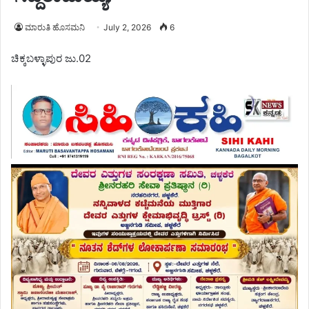
ಮಾರುತಿ ಹೊಸಮನಿ
July 2, 2026
6
ಚಿಕ್ಕಬಳ್ಳಾಪುರ ಜು.02