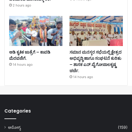
2 hours ago
ಆಡಿ ಕೃತಿಕ ಜಾತ್ರೆಗೆ – ಕಾವಡಿ
ಸಮಾನ ಮನಸ್ಕರ ಸಭೆಯಲ್ಲಿ ಕ್ಷೇತ್ರದ
ಮೆರವಣಿಗೆ.
ಅಭಿವೃದ್ಧಿ ಹಾಗೂ ಸಂಘಟನೆ ಕುರಿತು
– ಶಾಸಕ ಎನ್.ವೈ ಗೋಪಾಲಕೃಷ್ಣ
14 hours ago
ಚರ್ಚೆ.
14 hours ago
Categories
ಆರೋಗ್ಯ
(159)