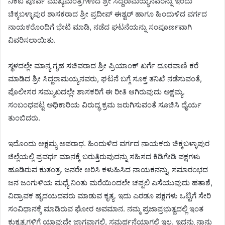
ನಿಕಟ ಪೂರ್ವ ಮುಖ್ಯಮಂತ್ರಿಗಳಾದ ಶ್ರೀ ಸಿದ್ದರಾಮಯ್ಯನವರನ್ನು ಇಂದು
ಚಿಕ್ಕಬಳ್ಳಾಪುರ ಶಾಸಕರಾದ ಶ್ರೀ ಪ್ರದೀಪ್ ಈಶ್ವರ್ ಹಾಗೂ ಹಿಂದುಳಿದ ವರ್ಗದ
ನಾಯಕರೊಂದಿಗೆ ಭೇಟಿ ಮಾಡಿ, ನಡೆದ ಘಟನೆಯನ್ನು ಸಂಪೂರ್ಣವಾಗಿ
ವಿವರಿಸಲಾಯಿತು.
ಸ್ಥಳದಲ್ಲೇ ಮಾನ್ಯ ಗೃಹ ಸಚಿವರಾದ ಶ್ರೀ ಪ್ರಿಯಾಂಕ್ ಖರ್ಗೆ ದೂರವಾಣಿ ಕರೆ
ಮಾಡಿದ ಶ್ರೀ ಸಿದ್ದರಾಮಯ್ಯನವರು, ಘಟನೆ ಬಗ್ಗೆ ಸೂಕ್ತ ತನಿಖೆ ನಡೆಸುವಂತೆ,
ಪೊಲೀಸರ ಸಮ್ಮುಖದಲ್ಲೇ ಶಾಸಕರಿಗೆ ಈ ರೀತಿ ಆಗಿರುವುದು ಅಕ್ಷಮ್ಯ.
ಸಂಬಂಧಪಟ್ಟ ಅಧಿಕಾರಿಯ ವಿರುದ್ಧ ಕ್ರಮ ಜರುಗಿಸುವಂತೆ ಸೂಚಿಸಿ ಧೈರ್ಯ
ತುಂಬಿದರು.
ಇದೊಂದು ಆಕ್ಷಮ್ಯ ಅಪರಾಧ. ಹಿಂದುಳಿದ ವರ್ಗದ ನಾಯಕರು ಚಿಕ್ಕಬಳ್ಳಾಪುರ
ಜಿಲ್ಲೆಯಲ್ಲಿ ಪ್ರವರ್ಧ ಮಾನಕ್ಕೆ ಬರುತ್ತಿರುವುದನ್ನು ಸಹಿಸದ ಕಿಡಿಗೇಡಿ ಪಕ್ಷಗಳು
ಹೂಡಿರುವ ಕುತಂತ್ರ. ಜನರೇ ಆರಿಸಿ ಕಳುಹಿಸಿದ ನಾಯಕನನ್ನು, ಸಮಾರಂಭದ
ಜನ ಜಂಗುಳಿಯ ಮಧ್ಯೆ ನಿಂತು ಮರೆಯಿಂದಲೇ ಚಪ್ಪಲಿ ಎಸೆಯುವುದು ಹತಾಶೆ,
ವಿದ್ರಾವಕ ಹೃದಯದವರು ಮಾಡುವ ಕೃತ್ಯ. ಇದು ಎರಡೂ ಪಕ್ಷಗಳು ಒಟ್ಟಿಗೆ ಸೇರಿ
ಸಂವಿಧಾನಕ್ಕೆ ಮಾಡಿರುವ ಘೋರ ಅವಮಾನ. ನಮ್ಮ ಪ್ರಜಾಪ್ರಭುತ್ವದಲ್ಲಿ ಇಂತ
ಕುಕೃತ್ಯಗಳಿಗೆ ಯಾವುದೇ ಜಾಗವಾಗಲಿ, ಸಮರ್ಥನೆಯಾಗಲಿ ಇಲ್ಲ. ಇದನ್ನು ನಾನು