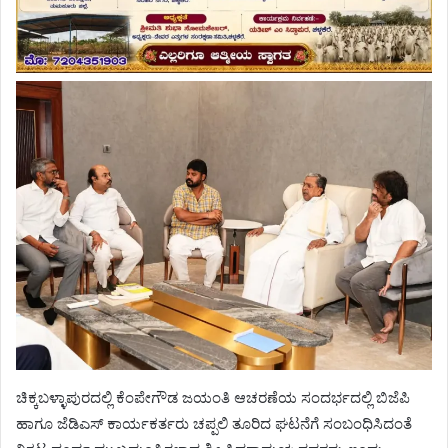
ಚಿಕ್ಕಬಳ್ಳಾಪುರದಲ್ಲಿ ಕೆಂಪೇಗೌಡ ಜಯಂತಿ ಆಚರಣೆಯ ಸಂದರ್ಭದಲ್ಲಿ ಬಿಜೆಪಿ
ಹಾಗೂ ಜೆಡಿಎಸ್ ಕಾರ್ಯಕರ್ತರು ಚಪ್ಪಲಿ ತೂರಿದ ಘಟನೆಗೆ ಸಂಬಂಧಿಸಿದಂತೆ