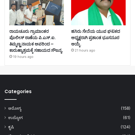
ರಾಯಚೂರು ಗ್ರಾಮಾಂತರ
ಹಸಿರು ಸೇನೆಯ ಯುವ ಘಟಕದ
ಪೊಲೀಸ್ ಠಾಣೆಯ ಪಿ.ಎಸ್.ಐ.
ಅಧ್ಯಕ್ಷರಾಗಿ ಪ್ರಶಾಂತ ಭೂಸನೂರ
ತಿಮ್ಮಣ್ಣ ನಾಯಕ ಅವರಿಂದ –
ಆಯ್ಕೆ.
ಕಾರುಣ್ಯಾಶ್ರಮಕ್ಕೆ ಸಹಾಯದ ಸೌಜನ್ಯ.
21 hours ago
19 hours ago
Categories
ಆರೋಗ್ಯ
(158)
ಉದ್ಯೋಗ
(61)
ಕೃಷಿ
(124)