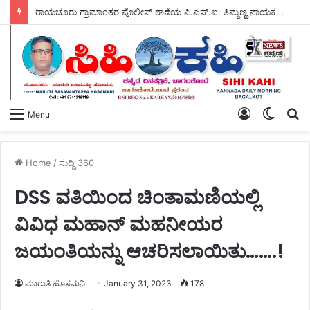
ರಾಯಚೂರು ಗ್ರಾಮಾಂತರ ಪೊಲೀಸ್ ಠಾಣೆಯ ಪಿ.ಎಸ್.ಐ. ತಿಮ್ಮಣ್ಣ ನಾಯಕ ಅವರಿಂದ – ಕಾರುಣ್ಯಾಶ್ರಮಕ್ಕೆ ಸಹಾಯದ ಸೌಜನ್ಯ.
Log
Switch
S
Menu
In
skin
fo
Home
/
ಸುದ್ದಿ 360
DSS ವತಿಯಿಂದ ಚಿಂತಾಮಣಿಯಲ್ಲಿ
ವಿವಿಧ ಮಹಾನ್ ಮಹನೀಯರ
ಜಯಂತಿಯನ್ನು ಆಚರಿಸಲಾಯಿತು…….!
ಮಾರುತಿ ಹೊಸಮನಿ
January 31, 2023
178